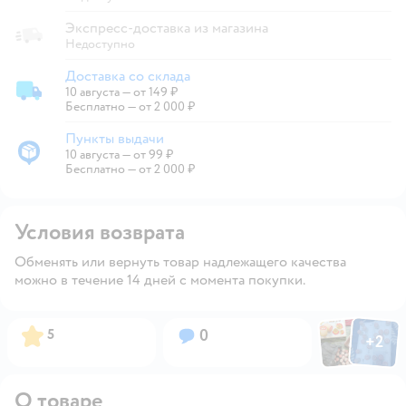
Экспресс-доставка из магазина
Недоступно
Доставка со склада
10 августа
—
от 149 ₽
Доставка со склада
Бесплатно — от 2 000 ₽
Пункты выдачи
10 августа
—
от 99 ₽
Пункты выдачи
Бесплатно — от 2 000 ₽
Условия возврата
Обменять или вернуть товар надлежащего качества
можно в течение 14 дней с момента покупки.
Фото пользов
Фото по
Рейтинг:
Вопросов:
5
0
+
2
Открыть
О товаре