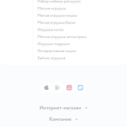
Набор мебели для кукол
Мягкие игрушки
Мягкая игрушка мишка
Мягкая игрушка басик
Игрушка котик
Мягкие игрушки антистресс
Игрушки подушки
Интерактивная кошка
Зайчик игрушка
App Store
Google Play
AppGallery
RuStore
Интернет-магазин
Доставка и оплата
Компания
Продавать в Детском мире