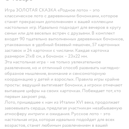
Игра ЗОЛОТАЯ СКАЗКА «Родное лото» – это
классическое лото с деревянными бочонками, которое
станет прекрасным дополнением к вашей коллекции
настольных игр. Идеально подходит для вечеров в кругу
семьи или для веселых встреч с друзьями. В комплект
входят 90 тщательно выполненных деревянных бочонков,
упакованных в удобный бязевый мешочек, 57 картонных
заставок и 24 карточки с числами. Каждая карточка
размером 21x8 см, а бочонок – 23x22 мм.
Эта настольная игра – не только увлекательное
развлечение, но и отличный способ развивать наглядно-
образное мышление, внимание и сенсомоторную
координацию у детей и взрослых. Правила игры крайне
просты: ведущий вытягивает бочонки, а игроки отмечают
выпавшие цифры на своих карточках. Побеждает тот, кто
первым закроет ряд.
Лото, пришедшее к нам из Италии XVI века, продолжает
завоевывать сердца, предлагая участникам незабываемую
атмосферу интриги и ожидания. Русское лото – это
настольная игра, которая идеально подойдет для всех
возрастов, станет любимым развлечением в вашей