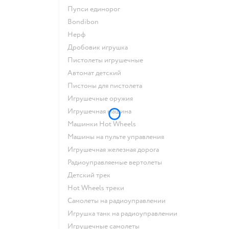
Пупси единорог
Bondibon
Нерф
Дробовик игрушка
Пистолеты игрушечные
Автомат детский
Пистоны для пистолета
Игрушечные оружия
Игрушечная машина
Машинки Hot Wheels
Машины на пульте управления
Игрушечная железная дорога
Радиоуправляемые вертолеты
Детский трек
Hot Wheels треки
Самолеты на радиоуправлении
Игрушка танк на радиоуправлении
Игрушечные самолеты