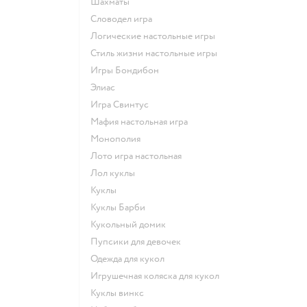
Шахматы
Словодел игра
Логические настольные игры
Стиль жизни настольные игры
Игры Бондибон
Элиас
Игра Свинтус
Мафия настольная игра
Монополия
Лото игра настольная
Лол куклы
Куклы
Куклы Барби
Кукольный домик
Пупсики для девочек
Одежда для кукол
Игрушечная коляска для кукол
Куклы винкс