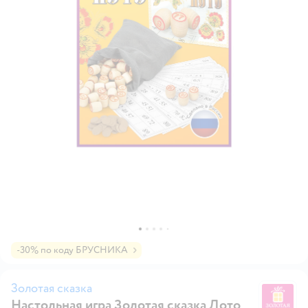
-30% по коду БРУСНИКА
Золотая сказка
Настольная игра Золотая сказка Лото
Зо