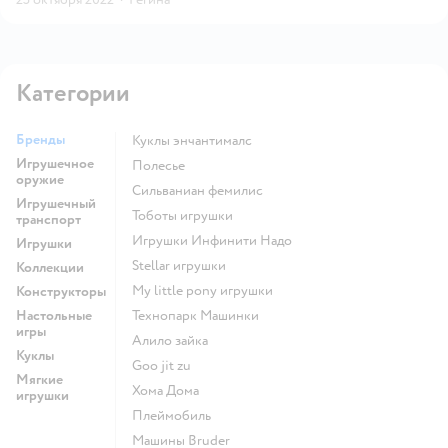
Категории
Бренды
Куклы энчантималс
Игрушечное
Полесье
оружие
Сильваниан фемилис
Игрушечный
Тоботы игрушки
транспорт
Игрушки Инфинити Надо
Игрушки
Stellar игрушки
Коллекции
my little pony игрушки
Конструкторы
Настольные
Технопарк Машинки
игры
Алило зайка
Куклы
Goo jit zu
Мягкие
Хома Дома
игрушки
Плеймобиль
Машины Bruder