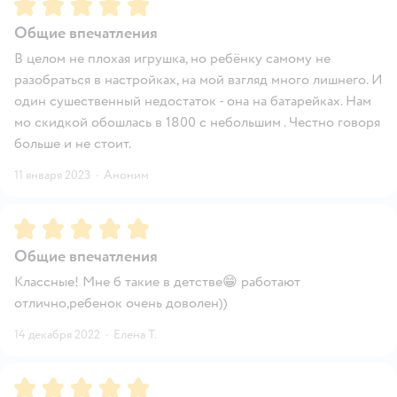
Рейтинг:
5
Общие впечатления
В целом не плохая игрушка, но ребёнку самому не
разобраться в настройках, на мой взгляд много лишнего. И
один сушественный недостаток - она на батарейках. Нам
мо скидкой обошлась в 1800 с небольшим . Честно говоря
больше и не стоит.
11 января 2023
·
Аноним
Рейтинг:
5
Общие впечатления
Классные! Мне б такие в детстве😁 работают
отлично,ребенок очень доволен))
14 декабря 2022
·
Елена Т.
Рейтинг:
5