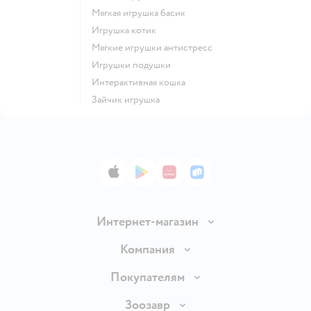
Мягкая игрушка басик
Игрушка котик
Мягкие игрушки антистресс
Игрушки подушки
Интерактивная кошка
Зайчик игрушка
App Store
Google Play
AppGallery
RuStore
Интернет-магазин
Доставка и оплата
Компания
Продавать в Детском мире
О компании
Покупателям
Обмен и возврат товара
Раскрытие информации
Бонусные карты
Зоозавр
Правила продажи