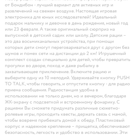
от Бондибон - лучший вариант для активных игр и
развлечений на свежем воздухе. Настоящая игровая
электроника для юных исследователей! Идеальный
подарок мальчику и девочке в день рождения, новый год
или 23 февраля. А также оригинальный сюрприз на
выпускной в детский садик или школу. Детские рации –
это два восьмиканальных устройства, при помощи
которых дети смогут переговариваться друг с другом без
шумов и помех сети на дистанции до 2 км! Игрушечный
комплект создан специально для детей, чтобы превратить
прогулки во дворе, поход и даже рыбалку в
захватывающее приключение. Включите рацию и
выберите одну из 10 мелодий. Удерживайте кнопку PUSH
TO TALK, чтобы говорить, и отпустите кнопку - для радио
приема сообщения. Радиостанция удобна в
использовании не только днем, но и вечером, благодаря
ЖК-экрану с подсветкой и встроенному фонарику. С
рациями Вы сможете придумать различные сюжетно-
ролевые игры, проходить квесты, держать связь с мамой,
чтобы вовремя прибежать домой к обеду. Пластиковый
корпус и надежное крепление – прищепка, обеспечивают
безопасность, легкость и удобство в использовании. Эти