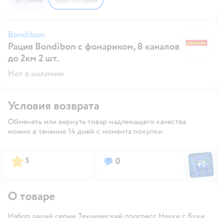
Bondibon
Рация Bondibon с фонариком, 8 каналов
B
до 2км 2 шт.
Нет в наличии
Условия возврата
Обменять или вернуть товар надлежащего качества
можно в течение 14 дней с момента покупки.
Фото пол
Рейтинг:
Вопросов:
5
0
+
1
Откры
О товаре
Набор раций серии Технический прогресс Науки с Буки