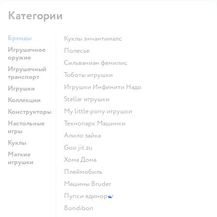
Категории
Бренды
Куклы энчантималс
Игрушечное
Полесье
оружие
Сильваниан фемилис
Игрушечный
Тоботы игрушки
транспорт
Игрушки Инфинити Надо
Игрушки
Stellar игрушки
Коллекции
my little pony игрушки
Конструкторы
Настольные
Технопарк Машинки
игры
Алило зайка
Куклы
Goo jit zu
Мягкие
Хома Дома
игрушки
Плеймобиль
Машины Bruder
Пупси единорог
Bondibon