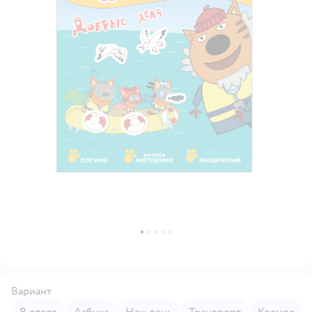
Вариант
В отеле
Азбука
Наш день
Транспорт
Космос