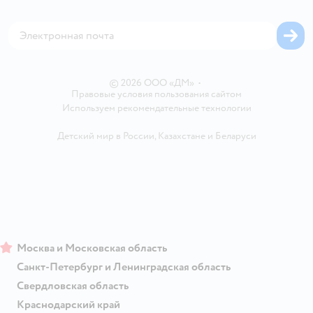
Оплата Мокка
Сертификат АКИТ
Корм для собак
Горячая линия безопасности
Карта возврата
Обратная связь
Одежда для собак
Вакансии
Блог
Карта сайта
Ветаптека
Контакты
Магазины сети
© 2026 ООО «ДМ»
•
Правовые условия пользования сайтом
Используем рекомендательные технологии
Детский мир в России
,
Казахстане
и
Беларуси
Москва и Московская область
Санкт-Петербург и Ленинградская область
Свердловская область
Краснодарский край