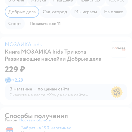
Добрые дела
Сад-огород
Мы играем
На пляже
Спорт
Показать все 11
МОЗАИКА kids
Книга МОЗАИКА kids Три кота
М
Развивающие наклейки Добрые дела
229 ₽
+
2,29
В магазине — по ценам сайта
Скажите на кассе «Хочу как на сайте»
В магазине — по ценам сайта
Способы получения
Регион:
Москва и область
Выбор адреса доставки.
Забрать в 190 магазинах