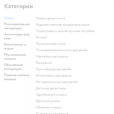
Категории
Книги
новогодние книги
Познавательная
художественная литература книги
литература
подготовка к школе лучшие пособия
Аксессуары для
Аниме
книг
музыкальная книга
Книги досуг и
отдых
познавательные книги для детей
Музыкальные
наклейки раскраски
книжки
раскраски
Обучающая
литература
кроссворды для детей
Первые книжки
антистресс раскраска
малыша
история россии для детей
детские детективы
зарубежные сказки
детский роман
сборник сказок
внеклассное чтение