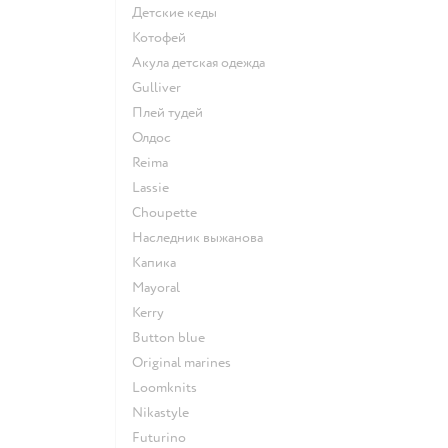
Детские кеды
Котофей
Акула детская одежда
Gulliver
Плей тудей
Олдос
Reima
Lassie
Choupette
Наследник выжанова
Капика
Mayoral
Kerry
Button blue
Original marines
Loomknits
Nikastyle
Futurino