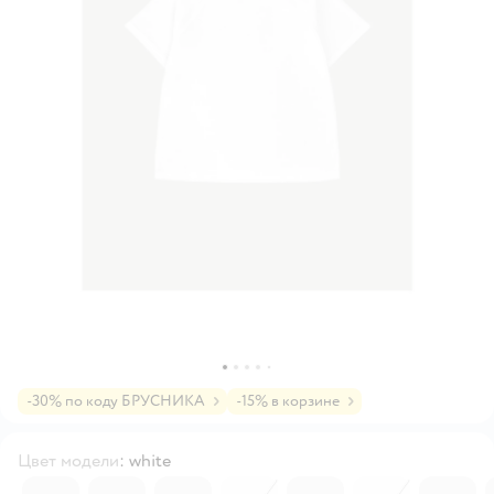
-30% по коду БРУСНИКА
-15% в корзине
Цвет модели
:
white
7036168
6317728
7036170
6138968
6167312
5057540
6