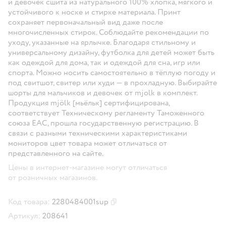
и девочек сшита из натурального 100% хлопка, мягкого и
устойчивого к носке и стирке материала. Принт
сохраняет первоначальный вид даже после
многочисленных стирок. Соблюдайте рекомендации по
уходу, указанные на ярлычке. Благодаря стильному и
универсальному дизайну, футболка для детей может быть
как одеждой для дома, так и одеждой для сна, игр или
спорта. Можно носить самостоятельно в тёплую погоду и
под свитшот, свитер или худи — в прохладную. Выбирайте
шорты для мальчиков и девочек от mjolk в комплект.
Продукция mjölk [мьёльк] сертифицирована,
соответствует Техническому регламенту Таможенного
союза EAC, прошла государственную регистрацию. В
связи с разными техническими характеристиками
мониторов цвет товара может отличаться от
представленного на сайте.
Цены в интернет-магазине могут отличаться
от розничных магазинов.
Код товара:
2280484001sup
Скопировать код товара
Артикул:
208641