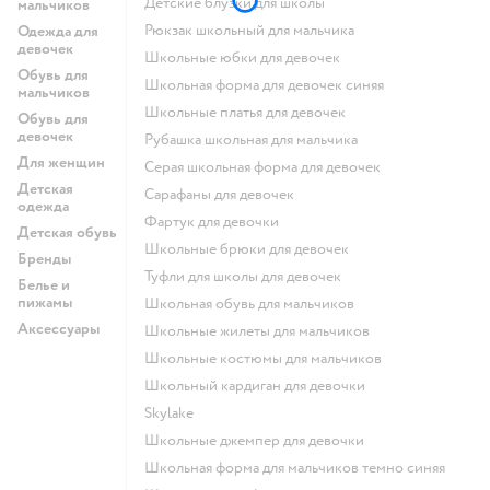
Детские блузки для школы
мальчиков
Рюкзак школьный для мальчика
Одежда для
девочек
Школьные юбки для девочек
Обувь для
Школьная форма для девочек синяя
мальчиков
Школьные платья для девочек
Обувь для
девочек
Рубашка школьная для мальчика
Для женщин
Серая школьная форма для девочек
Детская
Сарафаны для девочек
одежда
Фартук для девочки
Детская обувь
Школьные брюки для девочек
Бренды
Туфли для школы для девочек
Белье и
пижамы
Школьная обувь для мальчиков
Аксессуары
Школьные жилеты для мальчиков
Школьные костюмы для мальчиков
Школьный кардиган для девочки
Skylake
Школьные джемпер для девочки
Школьная форма для мальчиков темно синяя