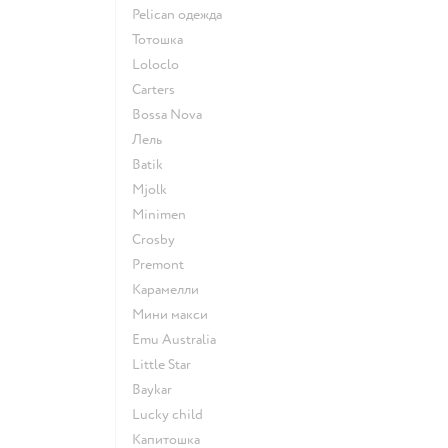
Pelican одежда
Тотошка
Loloclo
Сarters
Bossa Nova
Лель
Batik
Mjolk
Minimen
Crosby
Premont
Карамелли
Мини макси
Emu Australia
Little Star
Baykar
Lucky child
Капитошка