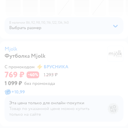
В наличии
86,
92,
98,
110,
116,
122,
134,
140
Выбрать размер
Mjolk
Футболка Mjolk
M
С промокодом
БРУСНИКА
769 ₽
40
1 293 ₽
−
%
1 099 ₽
без промокода
+
10,99
Эта цена только для онлайн‑покупки
Товар по указанной цене можно купить
только на сайте