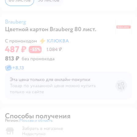
Brauberg
Цветной картон Brauberg 80 лист.
Br
С промокодом
КЛЮКВА
487 ₽
55
1 084 ₽
−
%
813 ₽
без промокода
+
8,13
Эта цена только для онлайн‑покупки
Товар по указанной цене можно купить
только на сайте
Способы получения
Регион:
Москва и область
Выбор адреса доставки.
Забрать в магазине
Недоступно