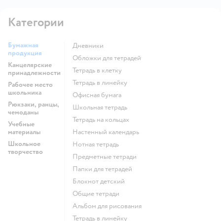
Категории
Бумажная
Дневники
продукция
Обложки для тетрадей
Канцелярские
Тетрадь в клетку
принадлежности
Тетрадь в линейку
Рабочее место
школьника
Офисная бумага
Рюкзаки, ранцы,
Школьная тетрадь
чемоданы
Тетрадь на кольцах
Учебные
материалы
Настенный календарь
Школьное
Нотная тетрадь
творчество
Предметные тетради
Папки для тетрадей
Блокнот детский
Общие тетради
Альбом для рисования
Тетрадь в линейку