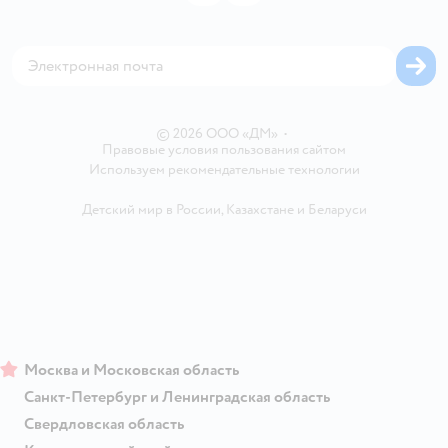
Товары для собак
Аренда торговых помещений
Оплата Мокка
Сертификат АКИТ
Корм для собак
Горячая линия безопасности
Карта возврата
Обратная связь
Одежда для собак
Вакансии
Блог
Карта сайта
Ветаптека
Контакты
Магазины сети
© 2026 ООО «ДМ»
•
Правовые условия пользования сайтом
Используем рекомендательные технологии
Детский мир в России
,
Казахстане
и
Беларуси
Москва и Московская область
Санкт-Петербург и Ленинградская область
Свердловская область