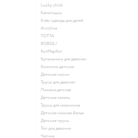
Lucky child
Капитошка
Kiabi одежда для детей
Arctiline
ТОТТА
BOBOLI
КотМарКот
Купальники для девочек
Колготки детские
Детские носки
Трусы для девочек
Пижама детская
Детские халаты
Трусы для мальчиков
Детское нижнее белье
Детские трусы
Топ для девочки
Чепчик