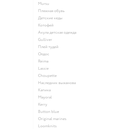
Mursu
Пляжная обувь
Детские кеды
Котофей
Акула детская одежда
Gulliver
Плей тудей
Олдос
Reima
Lassie
Choupette
Наследник выжанова
Капика
Mayoral
Kerry
Button blue
Original marines
Loomknits