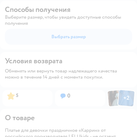
Способы получения
Выберите размер, чтобы увидеть доступные способы
получения
Выбрать размер
Условия возврата
Обменять или вернуть товар надлежащего качества
можно в течение 14 дней с момента покупки.
Фото пользов
Фото по
Рейтинг:
Вопросов:
5
0
+
2
Открыть
О товаре
Платье для девочки праздничное «Каррин» от
российского производителя LELUkids - не оставит