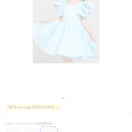
-30% по коду БРУСНИКА
Цвет модели
:
голубой
6081952
6081938
6080625