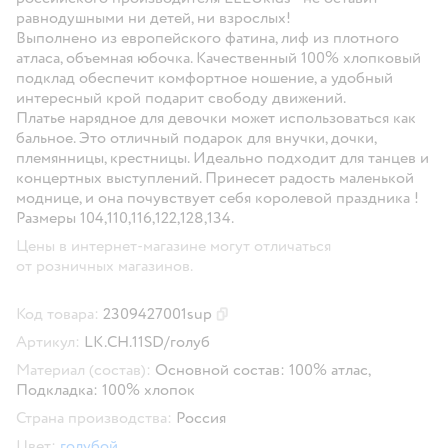
равнодушными ни детей, ни взрослых!
Выполнено из европейского фатина, лиф из плотного
атласа, объемная юбочка. Качественный 100% хлопковый
подклад обеспечит комфортное ношение, а удобный
интересный крой подарит свободу движений.
Платье нарядное для девочки может использоваться как
бальное. Это отличный подарок для внучки, дочки,
племянницы, крестницы. Идеально подходит для танцев и
концертных выступлений. Принесет радость маленькой
моднице, и она почувствует себя королевой праздника !
Размеры 104,110,116,122,128,134.
Цены в интернет-магазине могут отличаться
от розничных магазинов.
Код товара:
2309427001sup
Скопировать код товара
Артикул:
LK.CH.11SD/голуб
Материал (состав):
Основной состав: 100% атлас,
Подкладка: 100% хлопок
Страна производства:
Россия
Цвет:
голубой