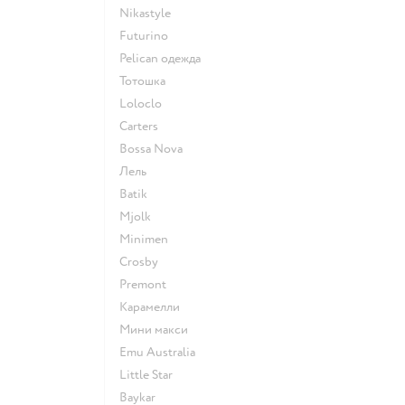
Nikastyle
Futurino
Pelican одежда
Тотошка
Loloclo
Сarters
Bossa Nova
Лель
Batik
Mjolk
Minimen
Crosby
Premont
Карамелли
Мини макси
Emu Australia
Little Star
Baykar