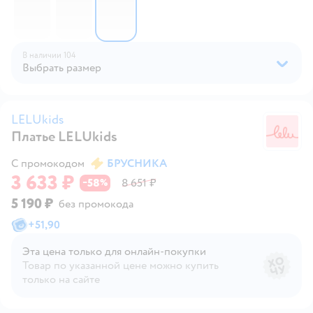
В наличии
104
Выбрать размер
LELUkids
Платье LELUkids
L
С промокодом
БРУСНИКА
3 633 ₽
58
8 651 ₽
−
%
5 190 ₽
без промокода
+
51,90
Эта цена только для онлайн‑покупки
Товар по указанной цене можно купить
только на сайте