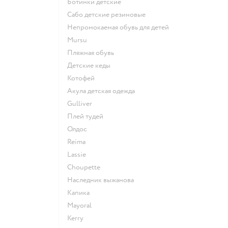
Ботинки детские
Сабо детские резиновые
Непромокаемая обувь для детей
Mursu
Пляжная обувь
Детские кеды
Котофей
Акула детская одежда
Gulliver
Плей тудей
Олдос
Reima
Lassie
Choupette
Наследник выжанова
Капика
Mayoral
Kerry