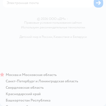
Одежда для собак
Вакансии
Блог
Карта сайта
Ветаптека
Контакты
Магазины сети
© 2026 ООО «ДМ»
•
Правовые условия пользования сайтом
Используем рекомендательные технологии
Детский мир в России
,
Казахстане
и
Беларуси
Москва и Московская область
Санкт-Петербург и Ленинградская область
Свердловская область
Краснодарский край
Башкортостан Республика