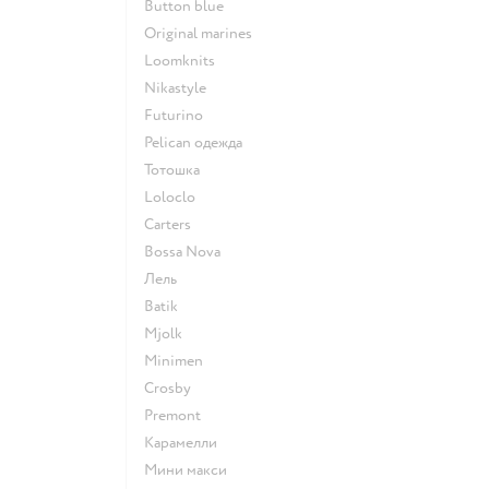
Button blue
Original marines
Loomknits
Nikastyle
Futurino
Pelican одежда
Тотошка
Loloclo
Сarters
Bossa Nova
Лель
Batik
Mjolk
Minimen
Crosby
Premont
Карамелли
Мини макси