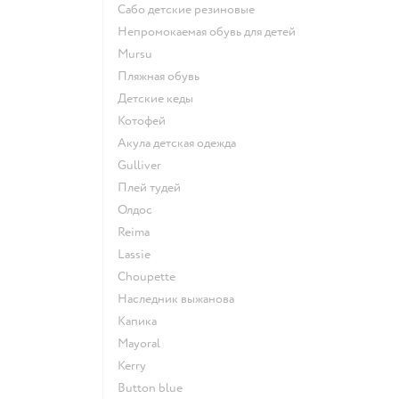
Сабо детские резиновые
Непромокаемая обувь для детей
Mursu
Пляжная обувь
Детские кеды
Котофей
Акула детская одежда
Gulliver
Плей тудей
Олдос
Reima
Lassie
Choupette
Наследник выжанова
Капика
Mayoral
Kerry
Button blue