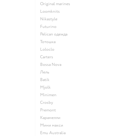
Original marines
Loomknits
Nikastyle
Futurino
Pelican одежда
Тотошка
Loloclo
Сarters
Bossa Nova
Лель
Batik
Mjolk
Minimen
Crosby
Premont
Карамелли
Мини макси
Emu Australia