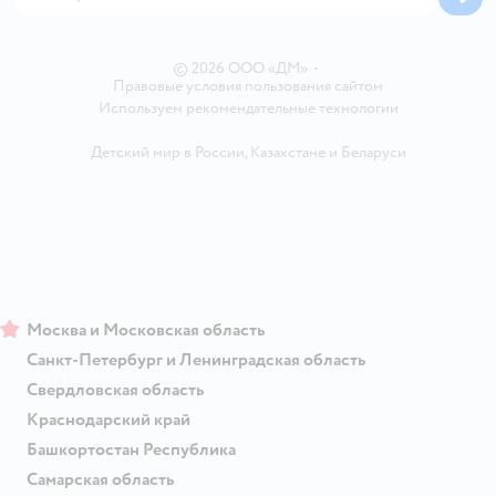
Блог
Карта сайта
Ветаптека
Контакты
Магазины сети
© 2026 ООО «ДМ»
•
Правовые условия пользования сайтом
Используем рекомендательные технологии
Детский мир в России
,
Казахстане
и
Беларуси
Москва и Московская область
Санкт-Петербург и Ленинградская область
Свердловская область
Краснодарский край
Башкортостан Республика
Самарская область