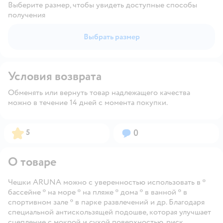
Выберите размер, чтобы увидеть доступные способы
получения
Выбрать размер
Условия возврата
Обменять или вернуть товар надлежащего качества
можно в течение 14 дней с момента покупки.
Рейтинг:
Вопросов:
5
0
О товаре
Чешки ARUNA можно с уверенностью использовать в *
бассейне * на море * на пляже * дома * в ванной * в
спортивном зале * в парке развлечений и др. Благодаря
специальной антискользящей подошве, которая улучшает
сцепление с мокрой и сухой поверхностью, риск