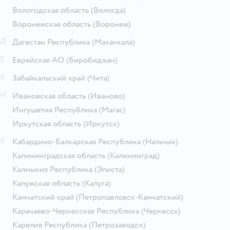
Вологодская область
(Вологда)
Воронежская область
(Воронеж)
Д
Дагестан Республика
(Махачкала)
Е
Еврейская АО
(Биробиджан)
З
Забайкальский край
(Чита)
И
Ивановская область
(Иваново)
Ингушетия Республика
(Магас)
Иркутская область
(Иркутск)
К
Кабардино-Балкарская Республика
(Нальчик)
Калининградская область
(Калининград)
Калмыкия Республика
(Элиста)
Калужская область
(Калуга)
Камчатский край
(Петропавловск-Камчатский)
Карачаево-Черкесская Республика
(Черкесск)
Карелия Республика
(Петрозаводск)