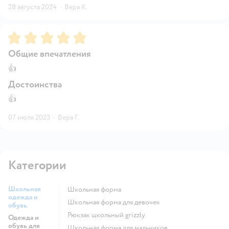
28 августа 2024
·
Вера К.
Рейтинг:
5
Общие впечатления
👍
Достоинства
👍
07 июля 2023
·
Вера Г.
Категории
Школьная
Школьная форма
одежда и
Школьная форма для девочек
обувь
Рюкзак школьный grizzly
Одежда и
обувь для
Школьная форма для мальчиков