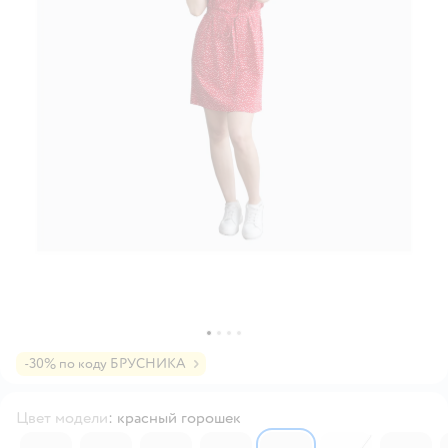
-30% по коду БРУСНИКА
Цвет модели
:
красный горошек
6226767
6189947
6134764
6135124
6189946
6135123
6