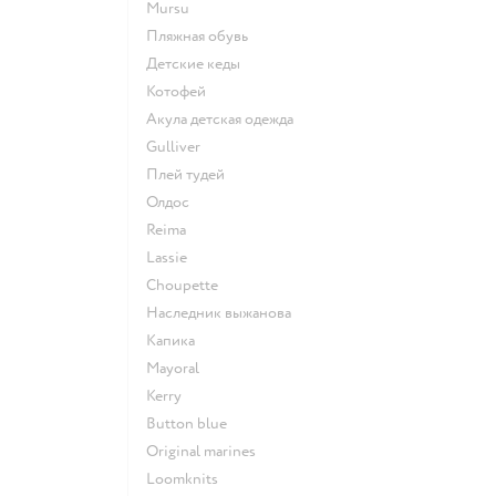
Mursu
Пляжная обувь
Детские кеды
Котофей
Акула детская одежда
Gulliver
Плей тудей
Олдос
Reima
Lassie
Choupette
Наследник выжанова
Капика
Mayoral
Kerry
Button blue
Original marines
Loomknits