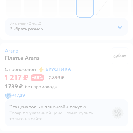
В наличии
42,
46,
52
Выбрать размер
Агапэ
Платье Агапэ
А
С промокодом
БРУСНИКА
1 217 ₽
58
2 899 ₽
−
%
1 739 ₽
без промокода
+
17,39
Эта цена только для онлайн‑покупки
Товар по указанной цене можно купить
только на сайте