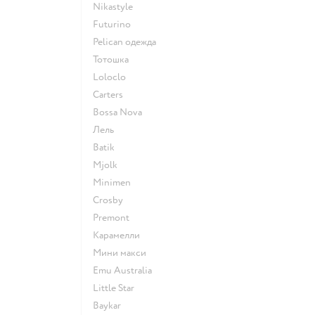
Nikastyle
Futurino
Pelican одежда
Тотошка
Loloclo
Сarters
Bossa Nova
Лель
Batik
Mjolk
Minimen
Crosby
Premont
Карамелли
Мини макси
Emu Australia
Little Star
Baykar