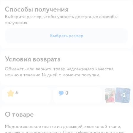
Способы получения
Выберите размер, чтобы увидеть доступные способы
получения
Выбрать размер
Условия возврата
Обменять или вернуть товар надлежащего качества
можно в течение 14 дней с момента покупки.
Фото пользов
Фото по
Рейтинг:
Вопросов:
5
0
+
2
Открыть
О товаре
Модное женское платье из дышащей, хлопковой ткани,
идеально для жаркого лета. Пояс зафиксирован к платью