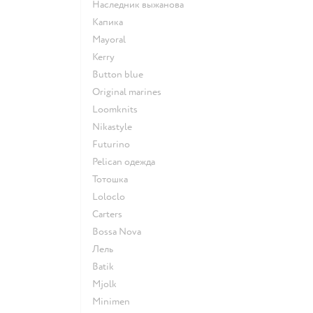
Наследник выжанова
Капика
Mayoral
Kerry
Button blue
Original marines
Loomknits
Nikastyle
Futurino
Pelican одежда
Тотошка
Loloclo
Сarters
Bossa Nova
Лель
Batik
Mjolk
Minimen