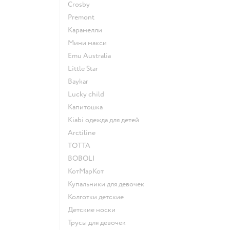
Crosby
Premont
Карамелли
Мини макси
Emu Australia
Little Star
Baykar
Lucky child
Капитошка
Kiabi одежда для детей
Arctiline
ТОТТА
BOBOLI
КотМарКот
Купальники для девочек
Колготки детские
Детские носки
Трусы для девочек