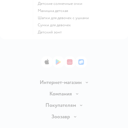
Детские солнечные очки
Манишка детская
Шапки для девочек с ушками
Сумки для девочек
Детский зонт
App Store
Google Play
AppGallery
RuStore
Интернет-магазин
Доставка и оплата
Компания
Продавать в Детском мире
О компании
Покупателям
Обмен и возврат товара
Раскрытие информации
Бонусные карты
Зоозавр
Правила продажи
Инвесторам
Электронные подарочные карты
Промокоды
Товары для кошек