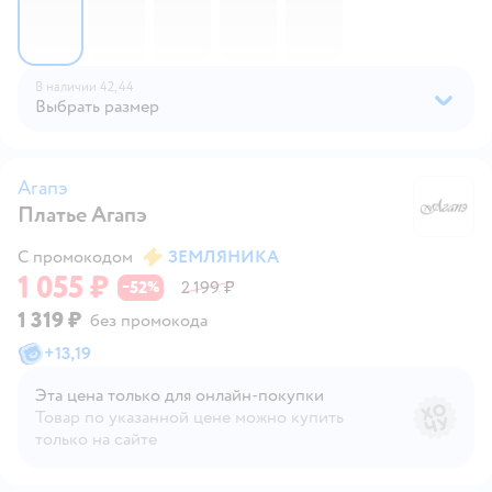
В наличии
42,
44
Выбрать размер
Агапэ
Платье Агапэ
А
С промокодом
ЗЕМЛЯНИКА
1 055 ₽
52
2 199 ₽
−
%
1 319 ₽
без промокода
+
13,19
Эта цена только для онлайн‑покупки
Товар по указанной цене можно купить
только на сайте