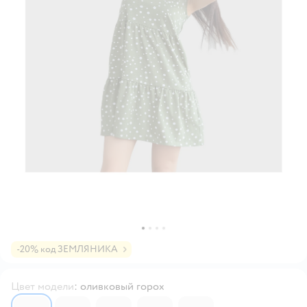
-20% код ЗЕМЛЯНИКА
Цвет модели
:
оливковый горох
6208628
6208627
6208629
6208626
6208625