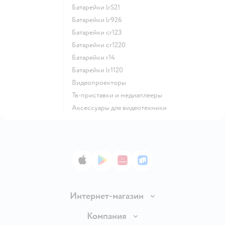
батарейки lr521
батарейки lr926
батарейки cr123
батарейки cr1220
батарейки r14
батарейки lr1120
видеопроекторы
тв-приставки и медиаплееры
аксессуары для видеотехники
App Store
Google Play
AppGallery
RuStore
Интернет-магазин
Доставка и оплата
Компания