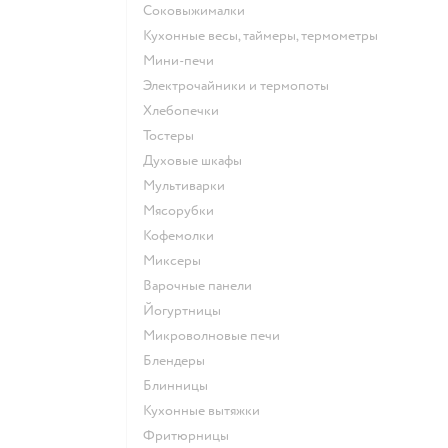
соковыжималки
кухонные весы, таймеры, термометры
мини-печи
электрочайники и термопоты
хлебопечки
тостеры
духовые шкафы
мультиварки
мясорубки
кофемолки
миксеры
варочные панели
йогуртницы
микроволновые печи
блендеры
блинницы
кухонные вытяжки
фритюрницы