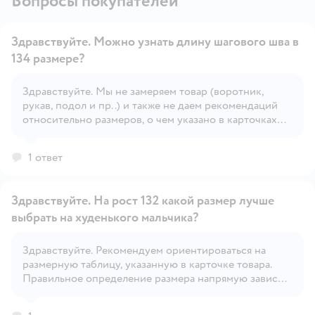
Вопросы покупателей
Здравствуйте. Можно узнать длину шагового шва в
134 размере?
Здравствуйте. Мы не замеряем товар (воротник,
Открыть вопрос
рукав, подол и пр..) и также не даем рекомендаций
относительно размеров, о чем указано в карточках
товара. Обращаем Ваше внимание, что правильное
определение размера детской одежды напрямую
1 ответ
зависит от индивидуальных особенностей ребёнка.
Здравствуйте. На рост 132 какой размер лучше
выбрать на худенького мальчика?
Здравствуйте. Рекомендуем ориентироваться на
Открыть вопрос
размерную таблицу, указанную в карточке товара.
Правильное определение размера напрямую зависит
от индивидуальных особенностей ребёнка