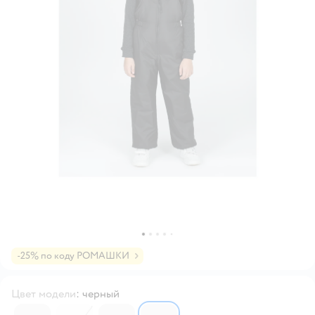
-25% по коду РОМАШКИ
Цвет модели
:
черный
6223830
6404527
6223829
6223827