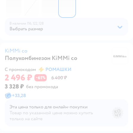
В наличии
116,
122,
128
Выбрать размер
KiMMi co
Полукомбинезон KiMMi co
K
С промокодом
РОМАШКИ
2 496 ₽
61
6 400 ₽
−
%
3 328 ₽
без промокода
+
33,28
Эта цена только для онлайн‑покупки
Товар по указанной цене можно купить
только на сайте