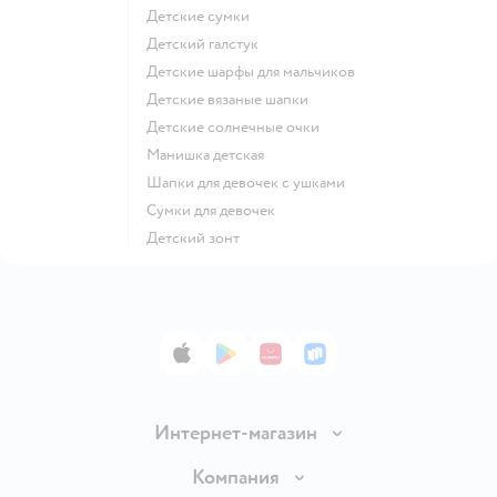
Детские сумки
Детский галстук
Детские шарфы для мальчиков
Детские вязаные шапки
Детские солнечные очки
Манишка детская
Шапки для девочек с ушками
Сумки для девочек
Детский зонт
App Store
Google Play
AppGallery
RuStore
Интернет-магазин
Доставка и оплата
Компания