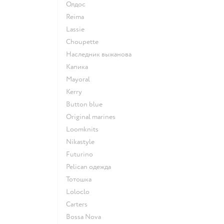
Олдос
Reima
Lassie
Choupette
Наследник выжанова
Капика
Mayoral
Kerry
Button blue
Original marines
Loomknits
Nikastyle
Futurino
Pelican одежда
Тотошка
Loloclo
Сarters
Bossa Nova