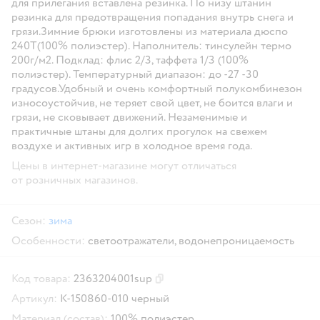
для прилегания вставлена резинка. По низу штанин
резинка для предотвращения попадания внутрь снега и
грязи.Зимние брюки изготовлены из материала дюспо
240Т(100% полиэстер). Наполнитель: тинсулейн термо
200г/м2. Подклад: флис 2/3, таффета 1/3 (100%
полиэстер). Температурный диапазон: до -27 -30
градусов.Удобный и очень комфортный полукомбинезон
износоустойчив, не теряет свой цвет, не боится влаги и
грязи, не сковывает движений. Незаменимые и
практичные штаны для долгих прогулок на свежем
воздухе и активных игр в холодное время года.
Цены в интернет-магазине могут отличаться
от розничных магазинов.
Сезон:
зима
Особенности:
светоотражатели,
водонепроницаемость
Код товара:
2363204001sup
Скопировать код товара
Артикул:
К-150860-010 черный
Материал (состав):
100% полиэстер