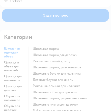
1 ответ
Задать вопрос
Категории
Школьная
Школьная форма
одежда и
Школьная форма для девочек
обувь
Рюкзак школьный grizzly
Одежда и
обувь для
Школьная форма для мальчиков
малышей
Школьные брюки для мальчика
Одежда для
Детские блузки для школы
мальчиков
Рюкзак школьный для мальчика
Одежда для
девочек
Школьные юбки для девочек
Обувь для
Школьная форма для девочек синяя
мальчиков
Школьные платья для девочек
Обувь для
девочек
Рубашка школьная для мальчика