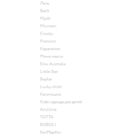
Лель
Batik
Mjolk
Minimen
Crosby
Premont
Карамелли
Мини макси
Emu Australia
Little Star
Baykar
Lucky child
Капитошка
Kiabi одежда для детей
Arctiline
ТОТТА
BOBOLI
КотМарКот