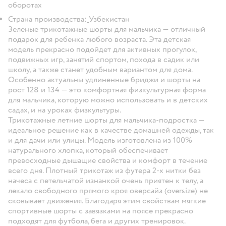
оборотах
Страна производства:
Узбекистан
Зеленые трикотажные шорты для мальчика — отличный
подарок для ребенка любого возраста. Эта детская
модель прекрасно подойдет для активных прогулок,
подвижных игр, занятий спортом, похода в садик или
школу, а также станет удобным вариантом для дома.
Особенно актуальны удлиненные бриджи и шорты на
рост 128 и 134 — это комфортная физкультурная форма
для мальчика, которую можно использовать и в детских
садах, и на уроках физкультуры.
Трикотажные летние шорты для мальчика-подростка —
идеальное решение как в качестве домашней одежды, так
и для дачи или улицы. Модель изготовлена из 100%
натурального хлопка, который обеспечивает
превосходные дышащие свойства и комфорт в течение
всего дня. Плотный трикотаж из футера 2-х нитки без
начеса с петельчатой изнанкой очень приятен к телу, а
лекало свободного прямого кроя оверсайз (oversize) не
сковывает движения. Благодаря этим свойствам мягкие
спортивные шорты с завязками на поясе прекрасно
подходят для футбола, бега и других тренировок.