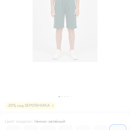
-20% код ЗЕМЛЯНИКА
Цвет модели
:
тёмно-зелёный
4852297
6234889
6234537
4852304
4852311
6234823
6