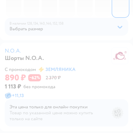
В наличии
128,
134,
140,
146,
152,
158
Выбрать размер
N.O.A.
Шорты N.O.A.
N.
С промокодом
ЗЕМЛЯНИКА
890 ₽
62
2 370 ₽
−
%
1 113 ₽
без промокода
+
11,13
Эта цена только для онлайн‑покупки
Товар по указанной цене можно купить
только на сайте