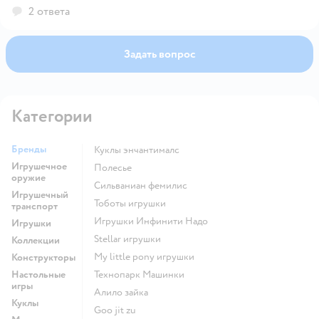
2 ответа
Задать вопрос
Категории
Бренды
Куклы энчантималс
Игрушечное
Полесье
оружие
Сильваниан фемилис
Игрушечный
Тоботы игрушки
транспорт
Игрушки Инфинити Надо
Игрушки
Stellar игрушки
Коллекции
my little pony игрушки
Конструкторы
Настольные
Технопарк Машинки
игры
Алило зайка
Куклы
Goo jit zu