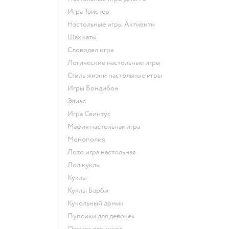
Игра Твистер
Настольные игры Активити
Шахматы
Словодел игра
Логические настольные игры
Стиль жизни настольные игры
Игры Бондибон
Элиас
Игра Свинтус
Мафия настольная игра
Монополия
Лото игра настольная
Лол куклы
Куклы
Куклы Барби
Кукольный домик
Пупсики для девочек
Одежда для кукол