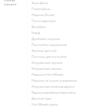
Мягкие
Хома Дома
игрушки
Плеймобиль
Машины Bruder
Пупси единорог
Bondibon
Нерф
Дробовик игрушка
Пистолеты игрушечные
Автомат детский
Пистоны для пистолета
Игрушечные оружия
Игрушечная машина
Машинки Hot Wheels
Машины на пульте управления
Игрушечная железная дорога
Радиоуправляемые вертолеты
Детский трек
Hot Wheels треки