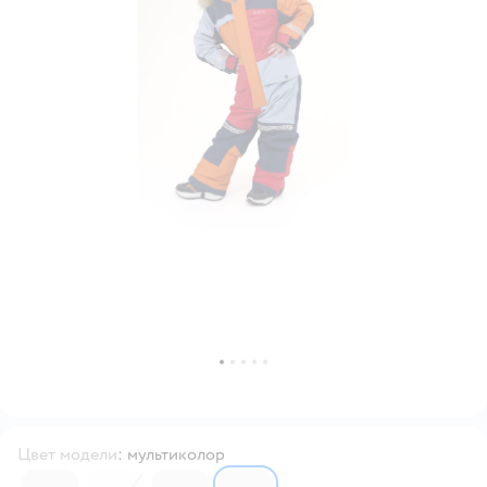
Цвет модели
:
мультиколор
6424450
6424448
6424449
6424521