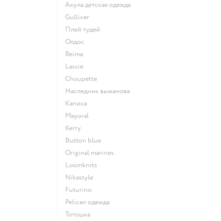
Акула детская одежда
Gulliver
Плей тудей
Олдос
Reima
Lassie
Choupette
Наследник выжанова
Капика
Mayoral
Kerry
Button blue
Original marines
Loomknits
Nikastyle
Futurino
Pelican одежда
Тотошка