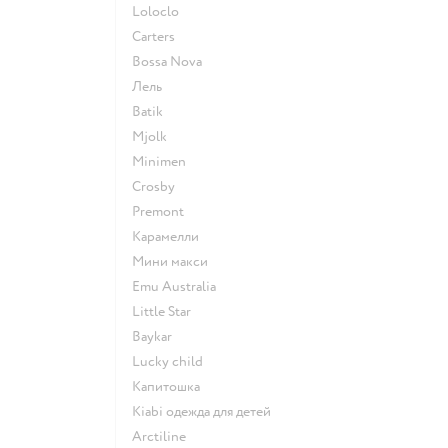
Loloclo
Сarters
Bossa Nova
Лель
Batik
Mjolk
Minimen
Crosby
Premont
Карамелли
Мини макси
Emu Australia
Little Star
Baykar
Lucky child
Капитошка
Kiabi одежда для детей
Arctiline