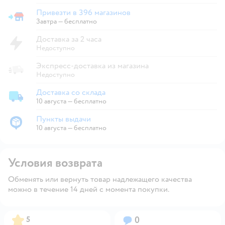
Привезти в 396 магазинов
Привезти в магазин
Завтра
—
бесплатно
Доставка за 2 часа
Недоступно
Экспресс-доставка из магазина
Недоступно
Доставка со склада
Доставка со склада
10 августа
—
бесплатно
Пункты выдачи
Пункты выдачи
10 августа
—
бесплатно
Условия возврата
Обменять или вернуть товар надлежащего качества
можно в течение 14 дней с момента покупки.
Рейтинг:
Вопросов:
5
0