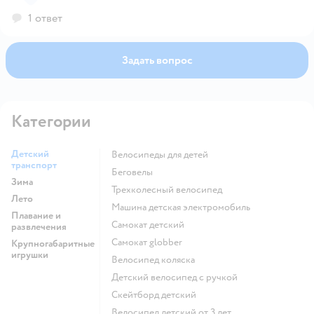
1 ответ
Задать вопрос
Категории
Детский
Велосипеды для детей
транспорт
Беговелы
Зима
Трехколесный велосипед
Лето
Машина детская электромобиль
Плавание и
Самокат детский
развлечения
Самокат globber
Крупногабаритные
игрушки
Велосипед коляска
Детский велосипед с ручкой
Скейтборд детский
Велосипед детский от 3 лет