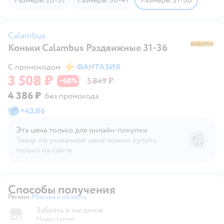
Calambus
Коньки Calambus Раздвижные 31-36
C
С промокодом
ФАНТАЗИЯ
3 508 ₽
40
5 849 ₽
−
%
4 386 ₽
без промокода
+
43,86
Эта цена только для онлайн‑покупки
Товар по указанной цене можно купить
только на сайте
Способы получения
Регион:
Москва и область
Выбор адреса доставки.
Забрать в магазине
Недоступно