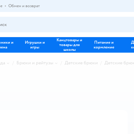
ре
Обмен и возврат
Канцтовары и
зники и
Игрушки и
Питание и
Д
товары для
иена
игры
кормление
к
школы
жда
Брюки и рейтузы
Детские брюки
Детские брюк