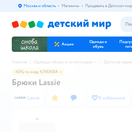
Москва и область
Магазины
Продавать в Детском ми
Выбор адреса доставки.
Одежда и
Подгу
Акции
обувь
гиг
Главная
Одежда, обувь и аксессуары
Детская оде
-40% по коду КЛЮКВА
Брюки Lassie
Lassie
В избранное
назад