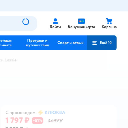
Войти
Бонусная карта
Корзина
етская
Прогулки и
Спорт и отдых
Ещё 10
омната
путешествия
и Lassie
С промокодом
КЛЮКВА
1 797 ₽
51
3 699 ₽
−
%