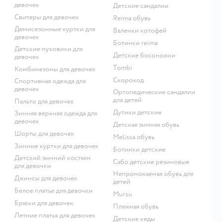
девочек
Детские сандалии
Свитеры для девочек
Reima обувь
Демисезонные куртки для
Валенки котофей
девочек
Ботинки reima
Детские пуховики для
Детские босоножки
девочек
Tombi
Комбинезоны для девочек
Скороход
Спортивная одежда для
девочек
Ортопедические сандалии
для детей
Пальто для девочек
Дутики детские
Зимняя верхняя одежда для
девочек
Детская зимняя обувь
Шорты для девочек
Melissa обувь
Зимние куртки для девочек
Ботинки детские
Детский зимний костюм
Сабо детские резиновые
для девочки
Непромокаемая обувь для
Джинсы для девочек
детей
Белое платье для девочки
Mursu
Брюки для девочек
Пляжная обувь
Летние платья для девочек
Детские кеды