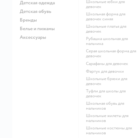
Школьные юбки для
Детская одежда
девочек
Детская обувь
Школьная форма для
девочек синяя
Бренды
Школьные платья для
Белье и пижамы
девочек
Аксессуары
Рубашка школьная для
мальчика
Серая школьная форма для
девочек
Сарафаны для девочек
Фартук для девочки
Школьные брюки для
девочек
Туфли для школы для
девочек
Школьная обувь для
мальчиков
Школьные жилеты для
мальчиков
Школьные костюмы для
мальчиков