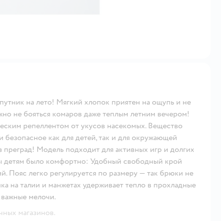
утник на лето! Мягкий хлопок приятен на ощупь и не
жно не бояться комаров даже теплым летним вечером!
ческим репеллентом от укусов насекомых. Вещество
и безопасное как для детей, так и для окружающей
з преград! Модель подходит для активных игр и долгих
обы детям было комфортно: Удобный свободный крой
й. Пояс легко регулируется по размеру — так брюки не
нка на талии и манжетах удерживает тепло в прохладные
 важные мелочи.
чных магазинов.