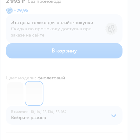
2 995 ₽
без промокода
+
29,95
Эта цена только для онлайн‑покупки
Скидка по промокоду доступна при
заказе на сайте
В корзину
Цвет модели
:
фиолетовый
6444750
6444797
В наличии
110,
116,
128,
134,
158,
164
Выбрать размер