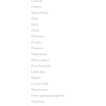
Loloclo
Сarters
Bossa Nova
Лель
Batik
Mjolk
Minimen
Crosby
Premont
Карамелли
Мини макси
Emu Australia
Little Star
Baykar
Lucky child
Капитошка
Kiabi одежда для детей
Arctiline