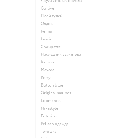
Акула детская одежда
Gulliver
Плей тудей
Олдос
Reima
Lassie
Choupette
Наследник выжанова
Капика
Mayoral
Kerry
Button blue
Original marines
Loomknits
Nikastyle
Futurino
Pelican одежда
Тотошка