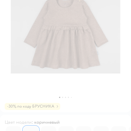
-30% по коду БРУСНИКА
Цвет модели
:
коричневый
6191242
6485919
6205964
6200872
6505128
6200857
6