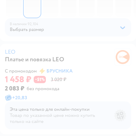
В наличии
92,
104
Выбрать размер
LEO
Платье и повязка LEO
L
С промокодом
БРУСНИКА
1 458 ₽
51
3 020 ₽
−
%
2 083 ₽
без промокода
+
20,83
Эта цена только для онлайн‑покупки
Товар по указанной цене можно купить
только на сайте