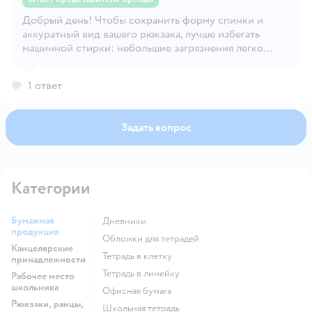
Добрый день! Чтобы сохранить форму спинки и
Открыть вопрос
аккуратный вид вашего рюкзака, лучше избегать
машинной стирки: небольшие загрязнения легко
удалить влажной губкой, а при необходимости более
тщательной чистки — аккуратно постирать вручную в
1 ответ
прохладной воде. Это совсем несложно и поможет
рюкзаку служить вам долго.
Задать вопрос
Категории
Бумажная
Дневники
продукция
Обложки для тетрадей
Канцелярские
Тетрадь в клетку
принадлежности
Тетрадь в линейку
Рабочее место
школьника
Офисная бумага
Рюкзаки, ранцы,
Школьная тетрадь