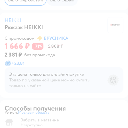
HEIKKI
Рюкзак HEIKKI
H
С промокодом
БРУСНИКА
1 666 ₽
71
5 808 ₽
−
%
2 381 ₽
без промокода
+
23,81
Эта цена только для онлайн‑покупки
Товар по указанной цене можно купить
только на сайте
Способы получения
Регион:
Москва и область
Выбор адреса доставки.
Забрать в магазине
Недоступно