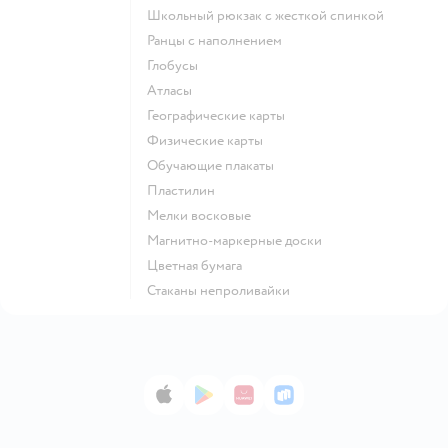
Школьный рюкзак с жесткой спинкой
Ранцы с наполнением
Глобусы
Атласы
Географические карты
Физические карты
Обучающие плакаты
Пластилин
Мелки восковые
Магнитно-маркерные доски
Цветная бумага
Стаканы непроливайки
App Store
Google Play
AppGallery
RuStore