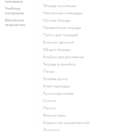
чемоданы
Тетрадь на кольцах
Учебные
материалы
Настенный календарь
Школьное
Нотная тетрадь
творчество
Предметные тетради
Папки для тетрадей
Блокнот детский
Общие тетради
Альбом для рисования
Тетрадь в линейку
Пенал
Гелевая ручка
Клей карандаш
Ручка шариковая
Скотчи
Ластик
Фломастеры
Корректор канцелярский
Дырокол