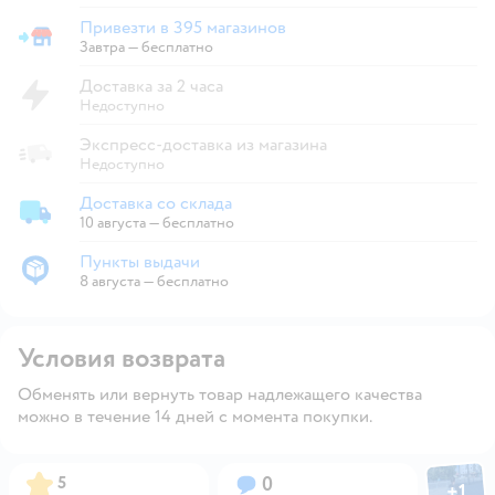
Привезти в 395 магазинов
Привезти в магазин
Завтра
—
бесплатно
Доставка за 2 часа
Недоступно
Экспресс-доставка из магазина
Недоступно
Доставка со склада
Доставка со склада
10 августа
—
бесплатно
Пункты выдачи
Пункты выдачи
8 августа
—
бесплатно
Условия возврата
Обменять или вернуть товар надлежащего качества
можно в течение 14 дней с момента покупки.
Фото пол
Рейтинг:
Вопросов:
5
0
+
1