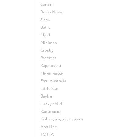
Сarters
Bossa Nova
Лель
Batik
Mjolk
Minimen
Crosby
Premont
Карамелли
Мини макси
Emu Australia
Little Star
Baykar
Lucky child
Капитошка
Kiabi одежда для детей
Arctiline
ТОТТА