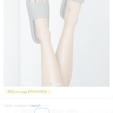
-30% по коду БРУСНИКА
Цвет модели
:
серый
6097794
6097808
6539830
6097802
6539835
6539825
6