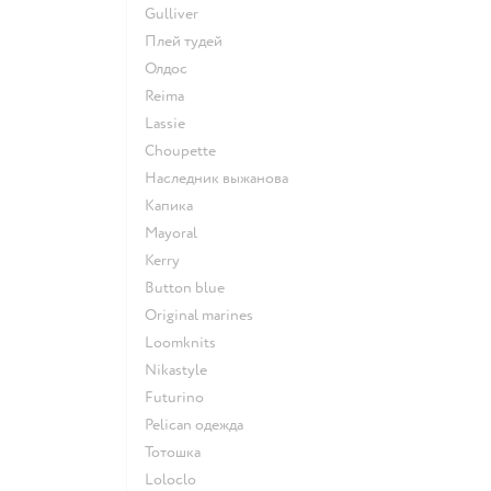
Gulliver
Плей тудей
Олдос
Reima
Lassie
Choupette
Наследник выжанова
Капика
Mayoral
Kerry
Button blue
Original marines
Loomknits
Nikastyle
Futurino
Pelican одежда
Тотошка
Loloclo