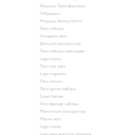
Игрушки Трансформеры
Чебурашка
Игрушка Хеллоу Китти
Лего наборы
Ниндзяго лего
Детский конструктор
Лего наборы майнкрафт
Lego город
Лего star wars
Lego hogwarts
Лего техник
Лего дупло наборы
Super heroes
Лего френдс наборы
Магнитный конструктор
Марио лего
Lego поезд
Lego мир юрского периода