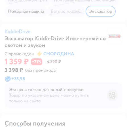
Пожарная машина
Бетономешалка
Экскаватор
KiddieDrive
Экскаватор KiddieDrive Инженерный со
Ki
светом и звуком
С промокодом
СМОРОДИНА
1 359 ₽
71
4 720 ₽
−
%
3 398 ₽
без промокода
+
33,98
Эта цена только для онлайн‑покупки
Товар по указанной цене можно купить
только на сайте
Способы получения