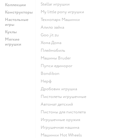
Stellar игрушки
Коллекции
my little pony игрушки
Конструкторы
Настольные
Технопарк Машинки
игры
Алило зайка
Куклы
Goo jit zu
Мягкие
Хома Дома
игрушки
Плеймобиль
Машины Bruder
Пупси единорог
Bondibon
Нерф
Дробовик игрушка
Пистолеты игрушечные
Автомат детский
Пистоны для пистолета
Игрушечные оружия
Игрушечная машина
Машинки Hot Wheels