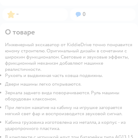
Рейтинг:
Вопросов:
–
0
О товаре
Инженерный экскаватор от KiddieDrive точно понравится
юному строителю. Оригинальный дизайн в сочетании с
широким функционалом. Световые и звуковые эффекты,
фрикционный механизм добавляют машинке
реалистичности.
Рукоять и выдвижная часть ковша подвижны.
Двери машины легко открываются.
Зеркала заднего вида поворачиваются. Руль машины
оборудован клаксоном.
При легком нажатие на кабину на игрушке загорается
мягкий свет фар и воспроизводится звуковой сигнал.
Кабина грузовика изготовлена из металла, а корпус - из
ударопрочного пластика.
В комплекте с игрушкой идут три батарейки типа AG13 1,5