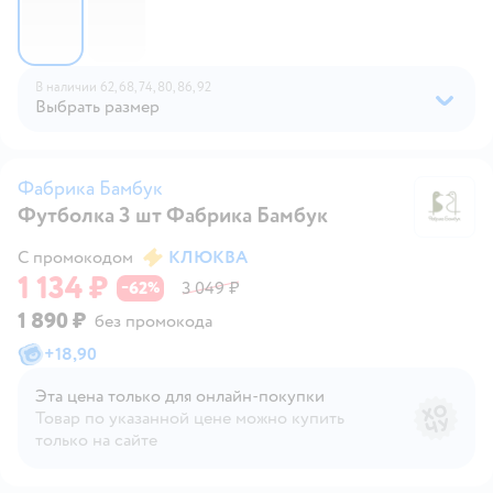
В наличии
62,
68,
74,
80,
86,
92
Выбрать размер
Фабрика Бамбук
Футболка 3 шт Фабрика Бамбук
Ф
С промокодом
КЛЮКВА
1 134 ₽
62
3 049 ₽
−
%
1 890 ₽
без промокода
+
18,90
Эта цена только для онлайн‑покупки
Товар по указанной цене можно купить
только на сайте