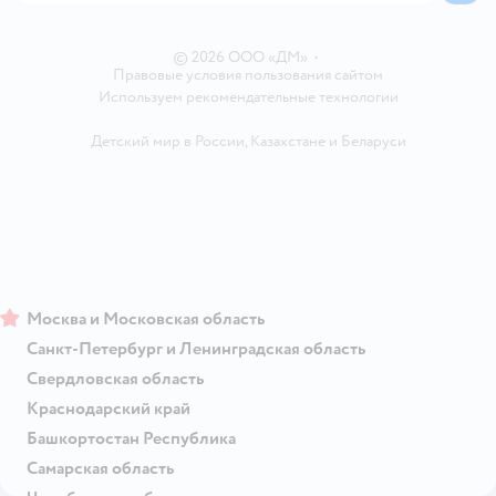
Ветаптека
Контакты
Магазины сети
© 2026 ООО «ДМ»
•
Правовые условия пользования сайтом
Используем рекомендательные технологии
Детский мир в России
,
Казахстане
и
Беларуси
Москва и Московская область
Санкт-Петербург и Ленинградская область
Свердловская область
Краснодарский край
Башкортостан Республика
Самарская область