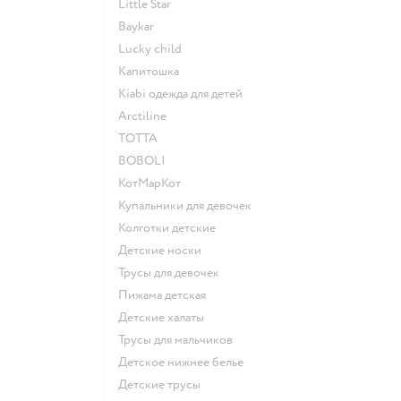
Little Star
Baykar
Lucky child
Капитошка
Kiabi одежда для детей
Arctiline
ТОТТА
BOBOLI
КотМарКот
Купальники для девочек
Колготки детские
Детские носки
Трусы для девочек
Пижама детская
Детские халаты
Трусы для мальчиков
Детское нижнее белье
Детские трусы