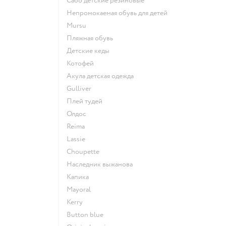
Сабо детские резиновые
Непромокаемая обувь для детей
Mursu
Пляжная обувь
Детские кеды
Котофей
Акула детская одежда
Gulliver
Плей тудей
Олдос
Reima
Lassie
Choupette
Наследник выжанова
Капика
Mayoral
Kerry
Button blue