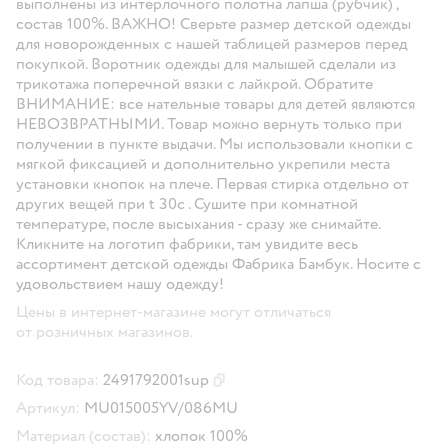
выполнены из интерлочного полотна лапша (рубчик) ,
состав 100%. ВАЖНО! Сверьте размер детской одежды
для новорожденных с нашей таблицей размеров перед
покупкой. Воротник одежды для малышей сделали из
трикотажа поперечной вязки с лайкрой. Обратите
ВНИМАНИЕ: все нательные товары для детей являются
НЕВОЗВРАТНЫМИ. Товар можно вернуть только при
получении в пункте выдачи. Мы использовали кнопки с
мягкой фиксацией и дополнительно укрепили места
установки кнопок на плече. Первая стирка отдельно от
других вещей при t 30c . Сушите при комнатной
температуре, после высыхания - сразу же снимайте.
Кликните на логотип фабрики, там увидите весь
ассортимент детской одежды Фабрика Бамбук. Носите с
удовольствием нашу одежду!
Цены в интернет-магазине могут отличаться
от розничных магазинов.
Код товара:
2491792001sup
Скопировать код товара
Артикул:
MU015005YV/086MU
Материал (состав):
хлопок 100%