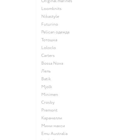
Original marines
Loomknits
Nikastyle
Futurino
Pelican одежда
Тотошка
Loloclo
Сarters
Bossa Nova
Лель
Batik
Mjolk
Minimen
Crosby
Premont
Карамелли
Мини макси
Emu Australia