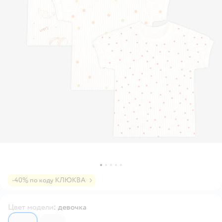
-40% по коду КЛЮКВА
Цвет модели
:
девочка
6597642
6597652