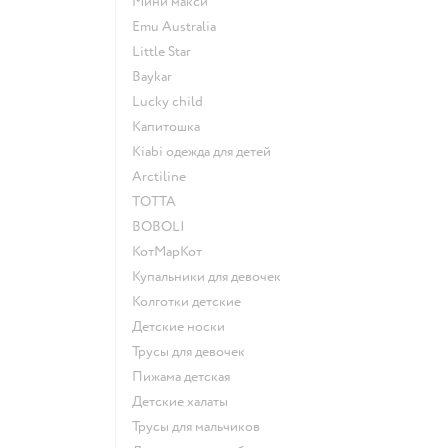
Мини макси
Emu Australia
Little Star
Baykar
Lucky child
Капитошка
Kiabi одежда для детей
Arctiline
ТОТТА
BOBOLI
КотМарКот
Купальники для девочек
Колготки детские
Детские носки
Трусы для девочек
Пижама детская
Детские халаты
Трусы для мальчиков