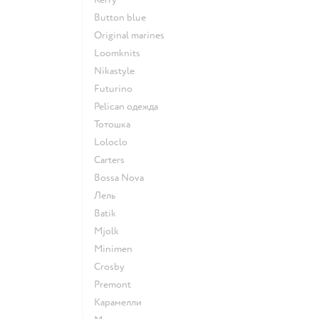
Button blue
Original marines
Loomknits
Nikastyle
Futurino
Pelican одежда
Тотошка
Loloclo
Сarters
Bossa Nova
Лель
Batik
Mjolk
Minimen
Crosby
Premont
Карамелли