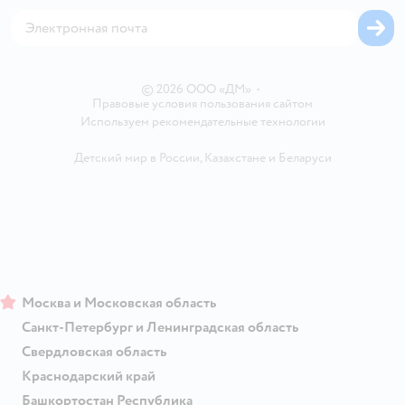
Горячая линия безопасности
Карта возврата
Обратная связь
Одежда для собак
Вакансии
Блог
Карта сайта
Ветаптека
Контакты
Магазины сети
© 2026 ООО «ДМ»
•
Правовые условия пользования сайтом
Используем рекомендательные технологии
Детский мир в России
,
Казахстане
и
Беларуси
Москва и Московская область
Санкт-Петербург и Ленинградская область
Свердловская область
Краснодарский край
Башкортостан Республика