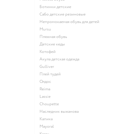
Ботинки детские
Сабо детские резиновые
Непромокаемая обувь для детей
Mursu
Пляжная обувь
Детские кеды
Котофей
Акула детская одежда
Gulliver
Плей тудей
Олдос
Reima
Lassie
Choupette
Наследник выжанова
Капика
Mayoral
Kerry