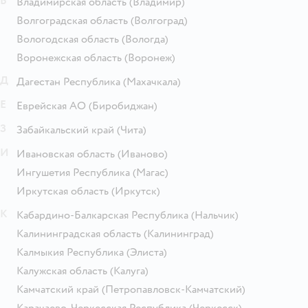
В
Владимирская область
(Владимир)
Волгоградская область
(Волгоград)
Вологодская область
(Вологда)
Воронежская область
(Воронеж)
Д
Дагестан Республика
(Махачкала)
Е
Еврейская АО
(Биробиджан)
З
Забайкальский край
(Чита)
И
Ивановская область
(Иваново)
Ингушетия Республика
(Магас)
Иркутская область
(Иркутск)
К
Кабардино-Балкарская Республика
(Нальчик)
Калининградская область
(Калининград)
Калмыкия Республика
(Элиста)
Калужская область
(Калуга)
Камчатский край
(Петропавловск-Камчатский)
Карачаево-Черкесская Республика
(Черкесск)