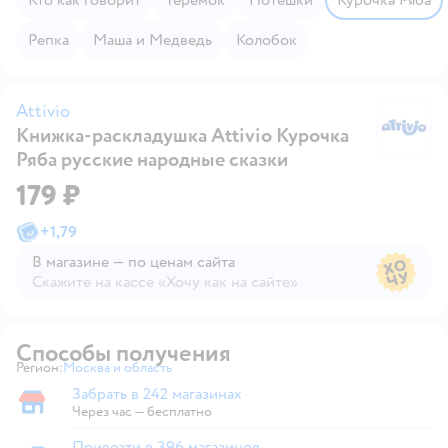
Репка
Маша и Медведь
Колобок
Attivio
Книжка-раскладушка Attivio Курочка
At
Ряба русские народные сказки
179 ₽
+
1,79
В магазине — по ценам сайта
Скажите на кассе «Хочу как на сайте»
В магазине — по ценам сайта
Способы получения
Регион:
Москва и область
Выбор адреса доставки.
Забрать в 242 магазинах
Забрать в магазине
Через час — бесплатно
Привезти в 396 магазинов