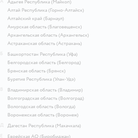
А
Адыгея Республика
(Майкоп)
Алтай Республика
(Горно-Алтайск)
Алтайский край
(Барнаул)
Амурская область
(Благовещенск)
Архангельская область
(Архангельск)
Астраханская область
(Астрахань)
Б
Башкортостан Республика
(Уфа)
Белгородская область
(Белгород)
Брянская область
(Брянск)
Бурятия Республика
(Улан-Удэ)
В
Владимирская область
(Владимир)
Волгоградская область
(Волгоград)
Вологодская область
(Вологда)
Воронежская область
(Воронеж)
Д
Дагестан Республика
(Махачкала)
Е
Еврейская АО
(Биробиджан)