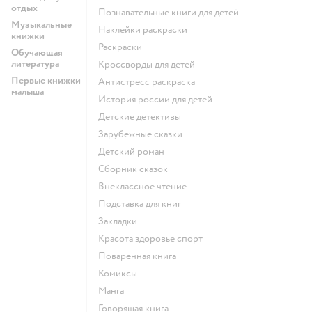
отдых
познавательные книги для детей
Музыкальные
наклейки раскраски
книжки
раскраски
Обучающая
литература
кроссворды для детей
Первые книжки
антистресс раскраска
малыша
история россии для детей
детские детективы
зарубежные сказки
детский роман
сборник сказок
внеклассное чтение
подставка для книг
закладки
красота здоровье спорт
поваренная книга
комиксы
манга
говорящая книга