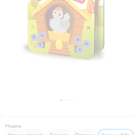
Модель
Кто как говорит
Теремок
Потешки
Курочка Ряба