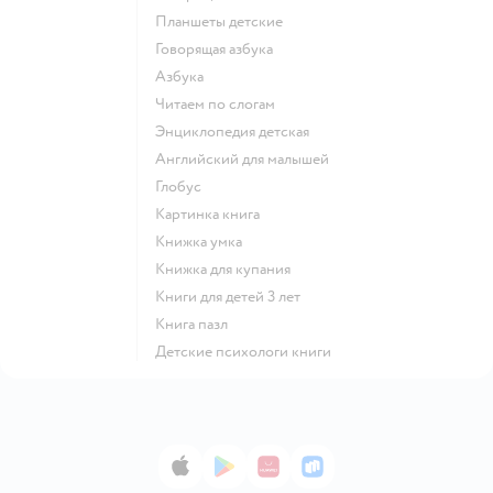
Планшеты детские
говорящая азбука
азбука
читаем по слогам
энциклопедия детская
английский для малышей
глобус
картинка книга
книжка умка
книжка для купания
книги для детей 3 лет
книга пазл
детские психологи книги
App Store
Google Play
AppGallery
RuStore