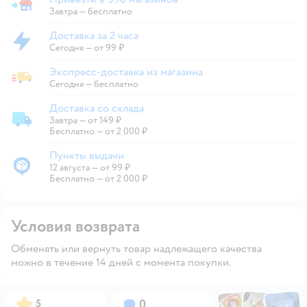
Привезти в магазин
Завтра
—
бесплатно
Доставка за 2 часа
Доставка за 2 часа
Сегодня
—
от 99 ₽
Экспресс-доставка из магазина
Экспресс-доставка из магазина
Сегодня
—
бесплатно
Доставка со склада
Завтра
—
от 149 ₽
Доставка со склада
Бесплатно — от 2 000 ₽
Пункты выдачи
12 августа
—
от 99 ₽
Пункты выдачи
Бесплатно — от 2 000 ₽
Условия возврата
Обменять или вернуть товар надлежащего качества
можно в течение 14 дней с момента покупки.
Фото по
Фото пользовател
Фото пользо
Рейтинг:
Вопросов:
5
0