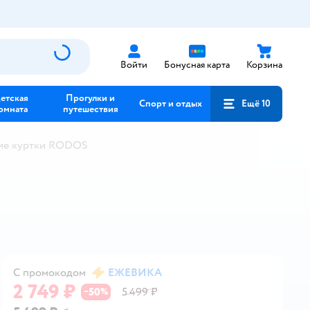
Войти
Бонусная карта
Корзина
етская
Прогулки и
Спорт и отдых
Ещё 10
омната
путешествия
ие куртки RODOS
С промокодом
ЕЖЕВИКА
2 749 ₽
50
5 499 ₽
−
%