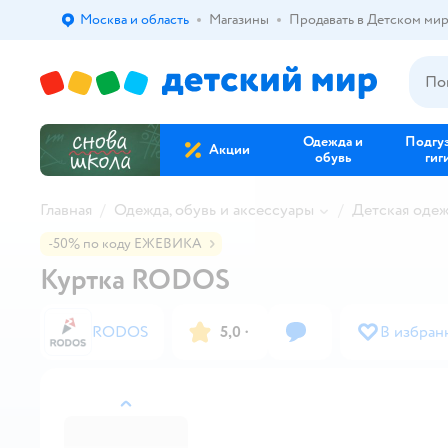
Москва и область
Магазины
Продавать в Детском ми
Выбор адреса доставки.
Одежда и
Подгу
Акции
обувь
гиг
Главная
Одежда, обувь и аксессуары
Детская оде
-50% по коду ЕЖЕВИКА
Куртка RODOS
RODOS
5,0
·
В избран
назад