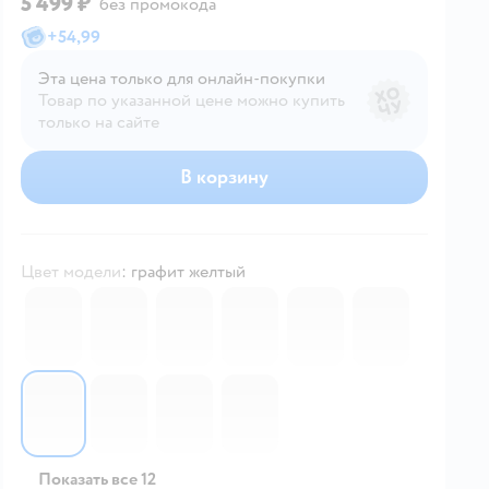
5 499 ₽
без промокода
+
54,99
Эта цена только для онлайн‑покупки
Товар по указанной цене можно купить
только на сайте
В корзину
Цвет модели
:
графит желтый
7045015
6675542
7045016
6675541
7116090
7045018
6675547
7045017
6675544
6675545
Показать все 12