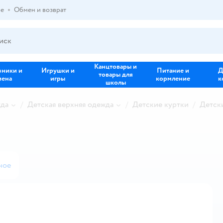
ре
Обмен и возврат
Канцтовары и
зники и
Игрушки и
Питание и
Д
товары для
иена
игры
кормление
к
школы
жда
Детская верхняя одежда
Детские куртки
Детск
ное