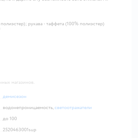
 полиэстер); рукава - таффета (100% полиэстер)
²
чных магазинов.
демисезон
водонепроницаемость,
светоотражатели
до 100
2520463001sup