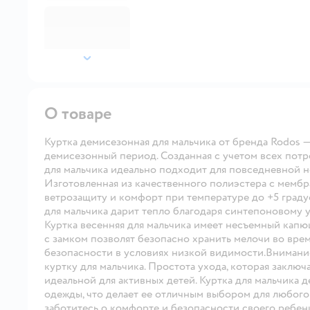
далее
О товаре
Куртка демисезонная для мальчика от бренда Rodos —
демисезонный период. Созданная с учетом всех потр
для мальчика идеально подходит для повседневной 
Изготовленная из качественного полиэстера с мемб
ветрозащиту и комфорт при температуре до +5 градус
для мальчика дарит тепло благодаря синтепоновому 
Куртка весенняя для мальчика имеет несъемный капю
с замком позволят безопасно хранить мелочи во вре
безопасности в условиях низкой видимости.Внимание
куртку для мальчика. Простота ухода, которая заключ
идеальной для активных детей. Куртка для мальчика 
одежды, что делает ее отличным выбором для любого 
заботитесь о комфорте и безопасности своего ребенк