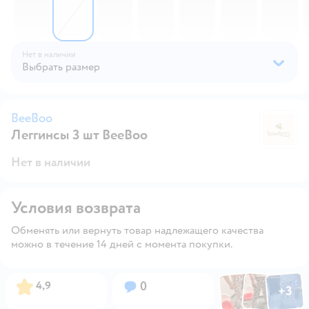
Нет в наличии
Выбрать размер
BeeBoo
Леггинсы 3 шт BeeBoo
B
Нет в наличии
Условия возврата
Обменять или вернуть товар надлежащего качества
можно в течение 14 дней с момента покупки.
Фото по
Фото пользовател
Фото пользо
Рейтинг:
Вопросов:
4,9
0
+
3
Открыть га