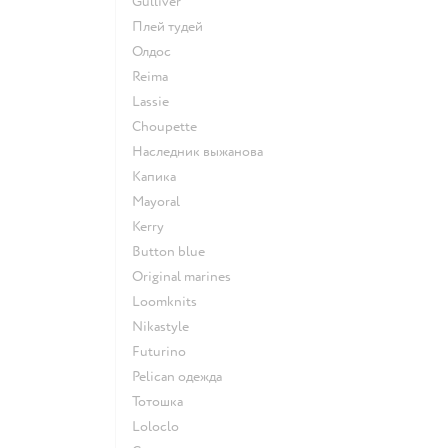
Gulliver
Плей тудей
Олдос
Reima
Lassie
Choupette
Наследник выжанова
Капика
Mayoral
Kerry
Button blue
Original marines
Loomknits
Nikastyle
Futurino
Pelican одежда
Тотошка
Loloclo