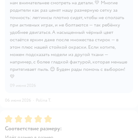
нам внимательнее смотреть на детали. 💛 Многие
родители как раз ценят нашу размерную сетку за
точность: леггинсы плотно сидят, чтобы не сползать
при активных играх, и не болтаются — так ребёнку
удобнее двигаться. А насыщенный чёрный цвет
остаётся ярким даже после множества стирок — в
этом плюс нашей стойкой окраски. Если хотите,
можем подсказать модели из другой ткани —
например, с более гладкой фактурой, которая меньше
притягивает пыль. 😊 Будем рады помочь с выбором!
💛
09 июня 2026
06 июня 2026
·
Polina T.
Рейтинг:
5
Соответствие размеру:
Идёт размер в размер