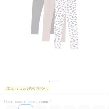
-30% по коду БРУСНИКА
Цвет модели
:
леопардовый
6638503
6685940
6638501
6597125
6580863
6745840
6