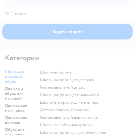
товара. Обращаем Ваше внимание, что правильное
определение размера детской одежды напрямую
1 ответ
зависит от индивидуальных особенностей ребёнка.
Задать вопрос
Категории
Школьная
Школьная форма
одежда и
Школьная форма для девочек
обувь
Рюкзак школьный grizzly
Одежда и
обувь для
Школьная форма для мальчиков
малышей
Школьные брюки для мальчика
Одежда для
Детские блузки для школы
мальчиков
Рюкзак школьный для мальчика
Одежда для
девочек
Школьные юбки для девочек
Обувь для
Школьная форма для девочек синяя
мальчиков