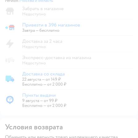
Регион:
Москва и область
Выбор адреса доставки.
Забрать в магазине
Недоступно
Привезти в 396 магазинов
Привезти в магазин
Завтра
—
бесплатно
Доставка за 2 часа
Недоступно
Экспресс-доставка из магазина
Недоступно
Доставка со склада
22 августа
—
от 149 ₽
Доставка со склада
Бесплатно — от 2 000 ₽
Пункты выдачи
9 августа
—
от 99 ₽
Пункты выдачи
Бесплатно — от 2 000 ₽
Условия возврата
Обменять или вернуть товар надлежащего качества