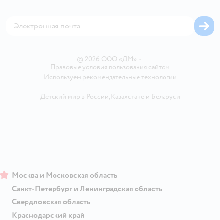
Оплата Мокка
Сертификат АКИТ
Корм для собак
Горячая линия безопасности
Карта возврата
Обратная связь
Одежда для собак
Вакансии
Блог
Карта сайта
Ветаптека
Контакты
Магазины сети
© 2026 ООО «ДМ»
•
Правовые условия пользования сайтом
Используем рекомендательные технологии
Детский мир в России
,
Казахстане
и
Беларуси
Москва и Московская область
Санкт-Петербург и Ленинградская область
Свердловская область
Краснодарский край