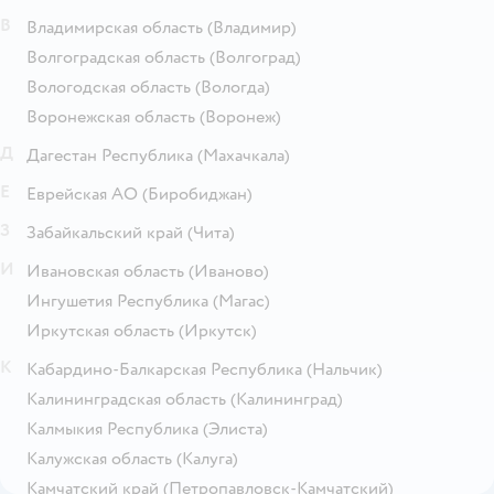
В
Владимирская область
(Владимир)
Волгоградская область
(Волгоград)
Вологодская область
(Вологда)
Воронежская область
(Воронеж)
Д
Дагестан Республика
(Махачкала)
Е
Еврейская АО
(Биробиджан)
З
Забайкальский край
(Чита)
И
Ивановская область
(Иваново)
Ингушетия Республика
(Магас)
Иркутская область
(Иркутск)
К
Кабардино-Балкарская Республика
(Нальчик)
Калининградская область
(Калининград)
Калмыкия Республика
(Элиста)
Калужская область
(Калуга)
Камчатский край
(Петропавловск-Камчатский)