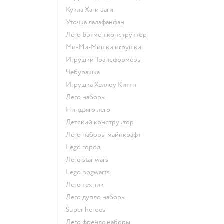
Кукла Хаги ваги
Уточка лалафанфан
Лего Бэтмен конструктор
Ми-Ми-Мишки игрушки
Игрушки Трансформеры
Чебурашка
Игрушка Хеллоу Китти
Лего наборы
Ниндзяго лего
Детский конструктор
Лего наборы майнкрафт
Lego город
Лего star wars
Lego hogwarts
Лего техник
Лего дупло наборы
Super heroes
Лего френдс наборы