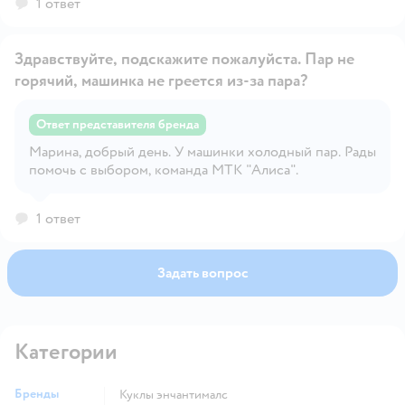
1 ответ
Здравствуйте, подскажите пожалуйста. Пар не
горячий, машинка не греется из-за пара?
Ответ представителя бренда
Открыть вопрос
Марина, добрый день. У машинки холодный пар. Рады
помочь с выбором, команда МТК "Алиса".
1 ответ
Задать вопрос
Категории
Бренды
Куклы энчантималс