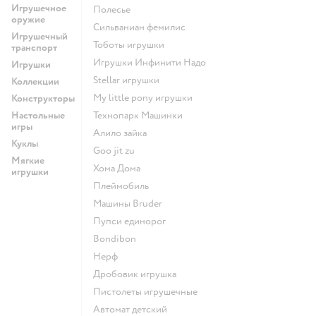
Игрушечное
Полесье
оружие
Сильваниан фемилис
Игрушечный
Тоботы игрушки
транспорт
Игрушки Инфинити Надо
Игрушки
Stellar игрушки
Коллекции
my little pony игрушки
Конструкторы
Настольные
Технопарк Машинки
игры
Алило зайка
Куклы
Goo jit zu
Мягкие
Хома Дома
игрушки
Плеймобиль
Машины Bruder
Пупси единорог
Bondibon
Нерф
Дробовик игрушка
Пистолеты игрушечные
Автомат детский