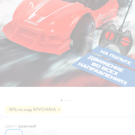
-30% по коду БРУСНИКА
Цвет
:
красный
6689188
7073267
6689199