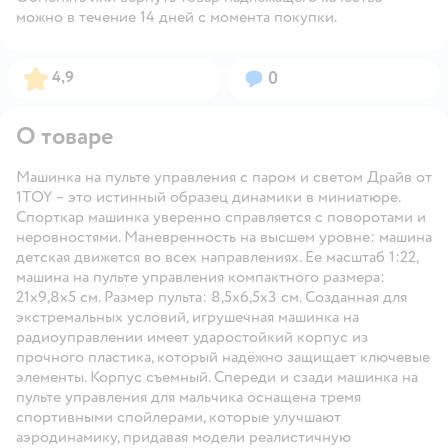
можно в течение 14 дней с момента покупки.
Рейтинг:
Вопросов:
4,9
0
О товаре
Машинка на пульте управления с паром и светом Драйв от
1TOY – это истинный образец динамики в миниатюре.
Спорткар машинка уверенно справляется с поворотами и
неровностями. Маневренность на высшем уровне: машина
детская движется во всех направлениях. Ее масштаб 1:22,
машина на пульте управления компактного размера:
21х9,8х5 см. Размер пульта: 8,5х6,5х3 см. Созданная для
экстремальных условий, игрушечная машинка на
радиоуправлении имеет ударостойкий корпус из
прочного пластика, который надёжно защищает ключевые
элементы. Корпус съемный. Спереди и сзади машинка на
пульте управления для мальчика оснащена тремя
спортивными спойлерами, которые улучшают
аэродинамику, придавая модели реалистичную