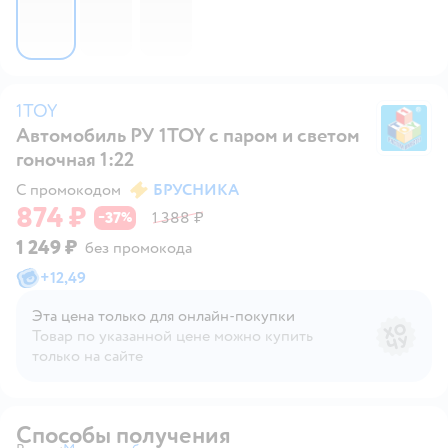
1TOY
Автомобиль РУ 1TOY с паром и светом
1
гоночная 1:22
С промокодом
БРУСНИКА
874 ₽
37
1 388 ₽
−
%
1 249 ₽
без промокода
+
12,49
Эта цена только для онлайн‑покупки
Товар по указанной цене можно купить
только на сайте
Способы получения