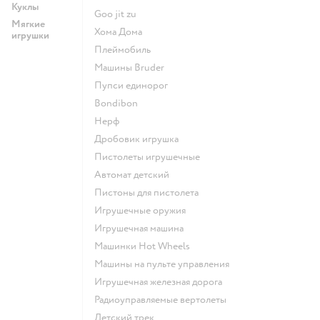
Куклы
Goo jit zu
Мягкие
Хома Дома
игрушки
Плеймобиль
Машины Bruder
Пупси единорог
Bondibon
Нерф
Дробовик игрушка
Пистолеты игрушечные
Автомат детский
Пистоны для пистолета
Игрушечные оружия
Игрушечная машина
Машинки Hot Wheels
Машины на пульте управления
Игрушечная железная дорога
Радиоуправляемые вертолеты
Детский трек