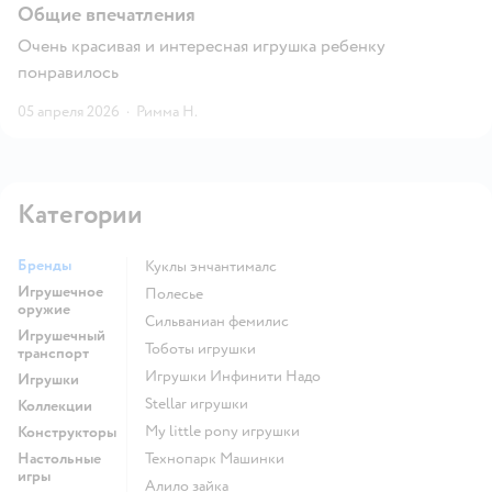
Общие впечатления
Очень красивая и интересная игрушка ребенку
понравилось
05 апреля 2026
·
Римма Н.
Категории
Бренды
Куклы энчантималс
Игрушечное
Полесье
оружие
Сильваниан фемилис
Игрушечный
Тоботы игрушки
транспорт
Игрушки Инфинити Надо
Игрушки
Stellar игрушки
Коллекции
my little pony игрушки
Конструкторы
Настольные
Технопарк Машинки
игры
Алило зайка