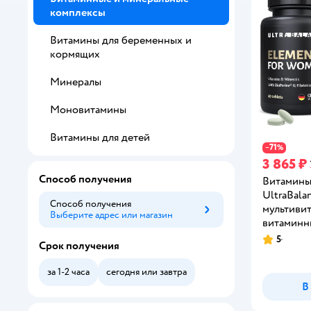
комплексы
Витамины для беременных и
кормящих
Минералы
Моновитамины
Витамины для детей
71
−
%
3 865 ₽
Способ получения
Витамины
UltraBala
Способ получения
мультиви
Выберите адрес или магазин
Способ получения
витаминн
для взрос
5
Рейтинг:
Срок получения
за 1-2 часа
сегодня или завтра
В