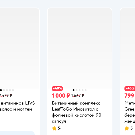
40
46
−
%
−
%
1 000 ₽
799
2 479 ₽
1 667 ₽
 витаминов LIVS
Витаминный комплекс
Мети
волос и ногтей
LeafToGo Инозитол с
Gree
фолиевой кислотой 90
бере
капсул
женщ
5
5
Рейтинг:
Рейт