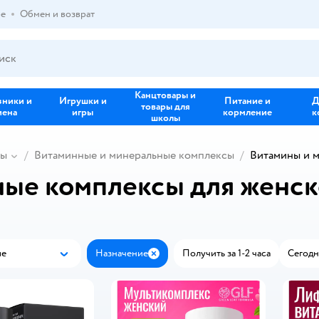
ре
Обмен и возврат
Канцтовары и
зники и
Игрушки и
Питание и
Д
товары для
иена
игры
кормление
к
школы
ны
Витаминные и минеральные комплексы
Витамины и м
ые комплексы для женск
ые
Назначение
Получить за 1-2 часа
Сегодн
Популярные
Закрыть