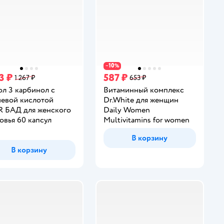
10
−
%
3 ₽
587 ₽
1 267 ₽
653 ₽
л 3 карбинол с
Витаминный комплекс
евой кислотой
Dr.White для женщин
 БАД для женского
Daily Women
овья 60 капсул
Multivitamins for women
инг:
В корзину
В корзину