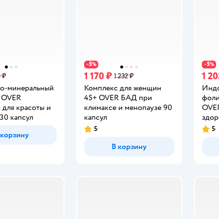
5
5
−
%
−
%
1 170 ₽
1 20
 ₽
1 232 ₽
о-минеральный
Комплекс для женщин
Индо
 OVER
45+ OVER БАД при
фоли
 для красоты и
климаксе и менопаузе 90
OVER
30 капсул
капсул
здор
5
5
Рейтинг:
Рейт
 корзину
В корзину