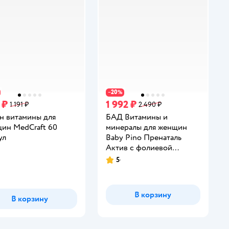
20
−
%
 ₽
1 992 ₽
1 191 ₽
2 490 ₽
н витамины для
БАД Витамины и
ин MedCraft 60
минералы для женщин
ул
Baby Pino Пренаталь
Актив с фолиевой
инг:
кислотой, железом,
5
Рейтинг:
цинком
В корзину
В корзину