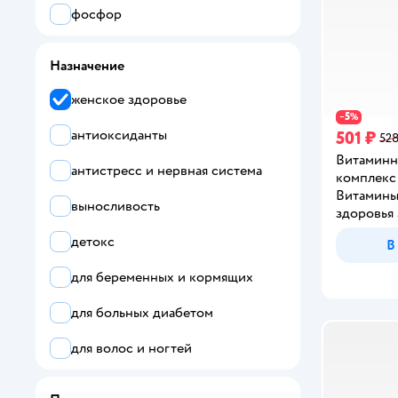
фосфор
селен
Назначение
калий
женское здоровье
5
−
%
антиоксиданты
501 ₽
528
Витаминн
антистресс и нервная система
комплекс
Витамины
выносливость
здоровья 
детокс
В
для беременных и кормящих
для больных диабетом
для волос и ногтей
для зрения