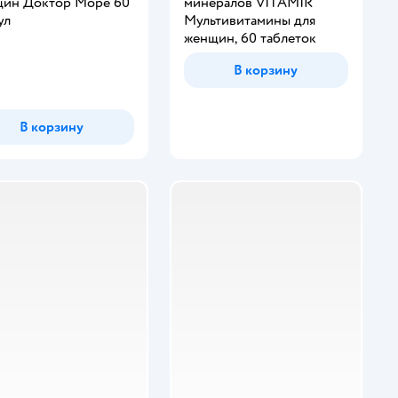
ин Доктор Море 60
минералов VITAMIR
ул
Мультивитамины для
женщин, 60 таблеток
инг:
В корзину
В корзину