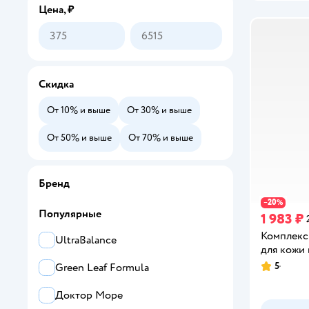
Цена, ₽
Скидка
От 10% и выше
От 30% и выше
От 50% и выше
От 70% и выше
Бренд
20
−
%
Популярные
1 983 ₽
Комплекс
UltraBalance
для кожи 
5
Green Leaf Formula
Рейтинг:
Доктор Море