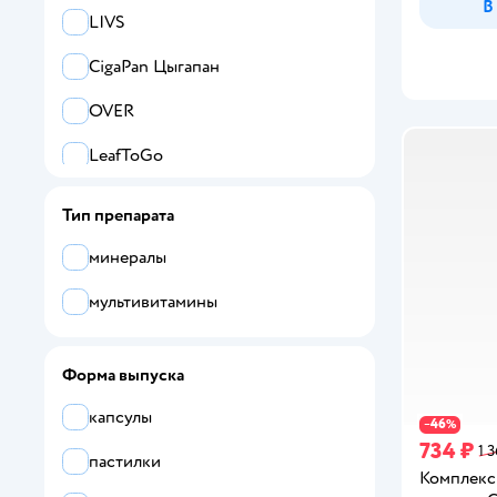
В
LIVS
CigaPan Цыгапан
OVER
LeafToGo
MedCraft
Тип препарата
ENBIO
минералы
VITAMIR
мультивитамины
Все
Форма выпуска
Baby Pino
капсулы
CigaPan Цыгапан
46
−
%
734 ₽
1 
пастилки
Dr.White
Комплекс