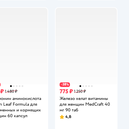
38
−
%
 ₽
775 ₽
1 480 ₽
1 250 ₽
онин аминокислота
Железо хелат витамины
n Leaf Formula для
для женщин MedCraft 40
менных и кормящих
мг 90 таб
ин 60 капсул
4,8
Рейтинг:
инг: