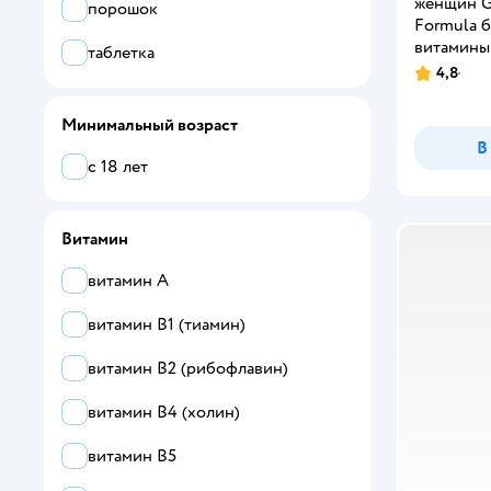
женщин G
порошок
ENBIO
Formula 
витамины
таблетка
Green Leaf Formula
ногтей 79
4,8
Рейтинг:
LeafToGo
Минимальный возраст
В
LIVS
с 18 лет
MedCraft
OVER
Витамин
qeep
витамин A
UltraBalance
витамин B1 (тиамин)
VITAMIR
витамин B2 (рибофлавин)
Благомакс
витамин B4 (холин)
Доктор Море
витамин B5