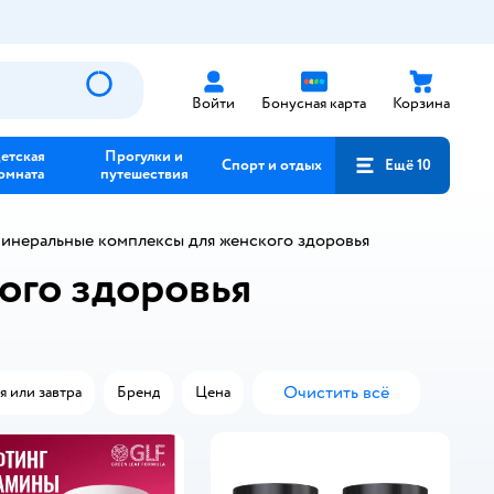
Войти
Бонусная карта
Корзина
етская
Прогулки и
Спорт и отдых
Ещё 10
омната
путешествия
инеральные комплексы для женского здоровья
ого здоровья
Очистить всё
я или завтра
Бренд
Цена