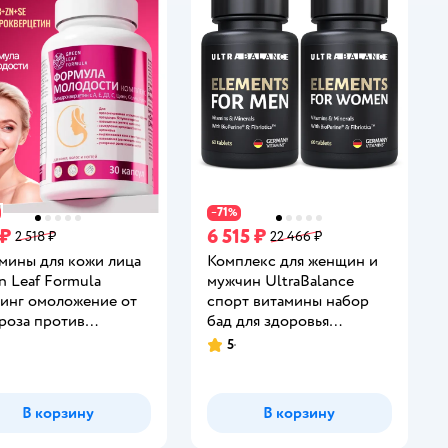
71
−
%
 ₽
6 515 ₽
2 518 ₽
22 466 ₽
мины для кожи лица
Комплекс для женщин и
n Leaf Formula
мужчин UltraBalance
инг омоложение от
спорт витамины набор
роза против
бад для здоровья
ения для женщин
взрослых 120 таблеток
5
инг:
Рейтинг:
В корзину
В корзину