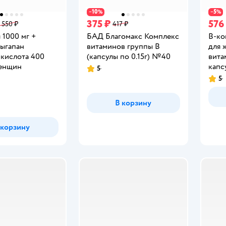
10
5
−
%
−
%
375 ₽
576
 550 ₽
417 ₽
 1000 мг +
БАД Благомакс Комплекс
В-ко
Цыгапан
витаминов группы В
для 
 кислота 400
(капсулы по 0.15г) №40
вита
женщин
капс
5
Рейтинг:
5
Рейт
В корзину
 корзину