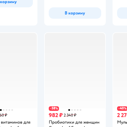
 корзину
В корзину
58
40
−
%
−
%
982 ₽
2 2
360 ₽
2 340 ₽
 витаминов для
Пробиотики для женщин
Муль