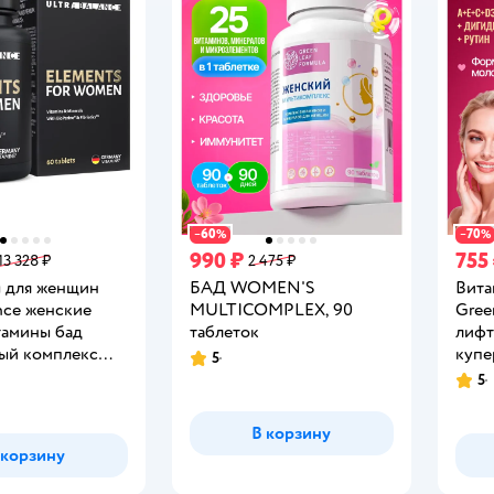
60
70
−
%
−
%
990 ₽
755
13 328 ₽
2 475 ₽
 для женщин
БАД WOMEN'S
Вита
nce женские
MULTICOMPLEX, 90
Gree
тамины бад
таблеток
лифт
ый комплекс
купе
5
Рейтинг:
лых 60 таблеток
стар
5
Рейт
В корзину
 корзину