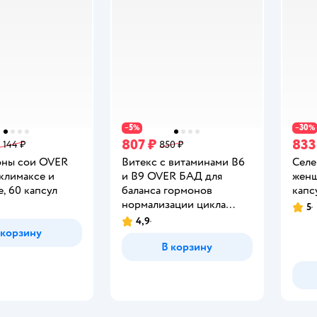
5
30
−
%
−
%
807 ₽
833
1 144 ₽
850 ₽
ны сои OVER
Витекс с витаминами В6
Селе
климаксе и
и В9 OVER БАД для
женщ
, 60 капсул
баланса гормонов
капс
нормализации цикла
5
Рейт
облегчения ПМС 60
4,9
Рейтинг:
 корзину
капсул
В корзину