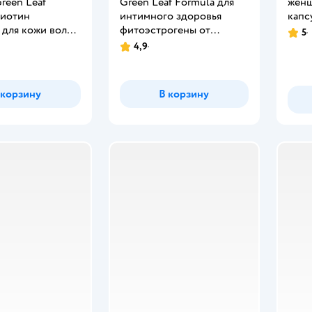
reen Leaf
Green Leaf Formula для
женщ
биотин
интимного здоровья
капс
 для кожи волос
фитоэстрогены от
5
Рейт
0 мг 30 капсул
климакса железо
4,9
Рейтинг:
витамины
 корзину
В корзину