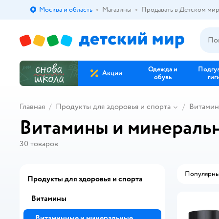
Москва и область
Магазины
Продавать в Детском ми
Выбор адреса доставки.
Одежда и
Подгу
Акции
обувь
гиг
Главная
Продукты для здоровья и спорта
Витами
Витамины и минеральн
30
товаров
Популярн
Продукты для здоровья и спорта
Витамины
Витаминные и минеральные