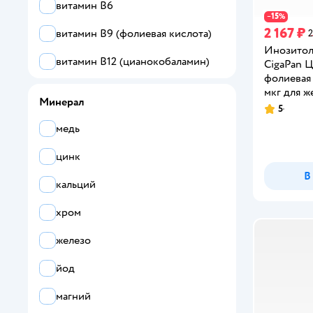
НЕОЛАЙФ
витамин B6
15
−
%
2 167 ₽
витамин B9 (фолиевая кислота)
2
Инозитол
витамин B12 (цианокобаламин)
CigaPan 
фолиевая
витамин C
мкг для 
Минерал
5
Рейтинг:
витамин D
медь
витамин E
цинк
витамин H
В
кальций
витамин K
хром
витамин N (альфа-липоевая
железо
кислота)
витамин PP (никотиновая
йод
кислота)
магний