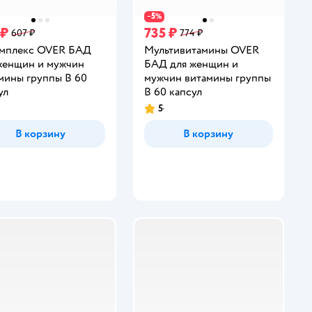
5
−
%
 ₽
735 ₽
607 ₽
774 ₽
мплекс OVER БАД
Мультивитамины OVER
женщин и мужчин
БАД для женщин и
мины группы В 60
мужчин витамины группы
ул
В 60 капсул
5
инг:
Рейтинг:
В корзину
В корзину