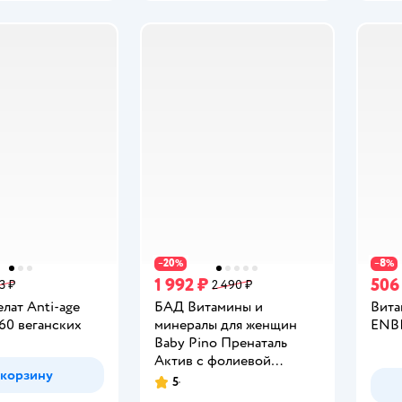
20
8
−
%
−
%
1 992 ₽
506
3 ₽
2 490 ₽
лат Anti-age
БАД Витамины и
Вита
60 веганских
минералы для женщин
ENBI
Baby Pino Пренаталь
Актив с фолиевой
 корзину
кислотой, железом,
5
Рейтинг:
цинком