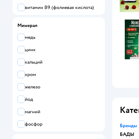
витамин B9 (фолиевая кислота)
витамин B12 (цианокобаламин)
Минерал
витамин D
медь
витамин E
цинк
витамин K
кальций
омега-3
хром
железо
йод
Кате
магний
фосфор
Бренды
БАДЫ
селен