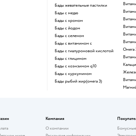
Витам
Бады жевательные пастилки
Витам
Бады с медю
Витам
Бады с хромом
Витам
Бады с йодом
Витам
Бады с селеном
Витам
Бады с витамином c
Омега
Бады с гиалуроновой кислотой
Витам
Бады с глицином
Кальц
Бады с коэнзимом q10
Желез
Бады с куркумином
Витам
Бады рыбий жир(омега 3)
Магни
газин
Компания
Покупате
плата
О компании
Бонусные
Детском мире
Раскрытие информации
Электрон