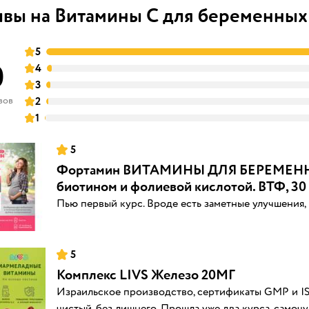
вы на Витамины C для беременных
5
0
4
3
вов
2
1
5
Фортамин ВИТАМИНЫ ДЛЯ БЕРЕМЕННЫХ
биотином и фолиевой кислотой. ВТФ, 30
Пью первый курс. Вроде есть заметные улучшения,
5
Комплекс LIVS Железо 20МГ
Израильское производство, сертификаты GMP и IS
чистый, без лишнего. Прошла уже два курса, самоч