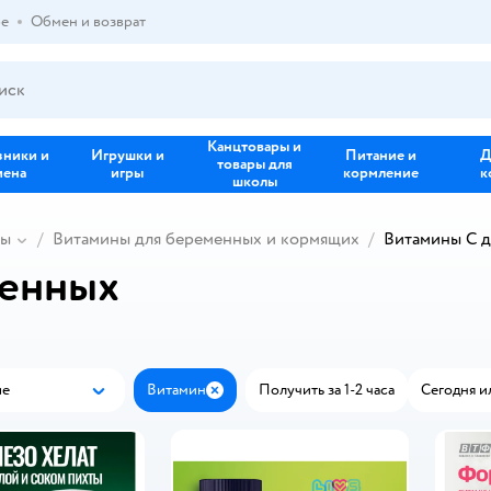
ре
Обмен и возврат
Канцтовары и
зники и
Игрушки и
Питание и
Д
товары для
иена
игры
кормление
к
школы
ны
Витамины для беременных и кормящих
Витамины C 
менных
ые
Витамин
Получить за 1-2 часа
Сегодня и
Популярные
Закрыть