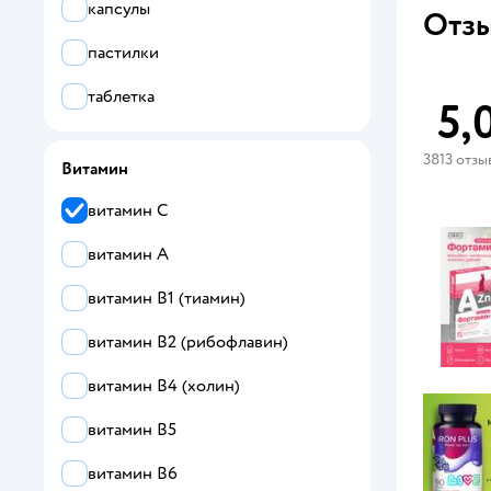
капсулы
Отзы
пастилки
таблетка
5,
3813 отзы
Витамин
витамин C
витамин A
витамин B1 (тиамин)
витамин B2 (рибофлавин)
витамин B4 (холин)
витамин B5
витамин B6