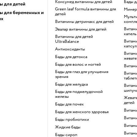
Консумед витамины для детей
Бады 
ы для детей
Green leaf formula витамины для
Мине
ы для беременных и
детей
Мультивитамины и витаминные
их
Витамины детримакс для детей
компле
Витамины для детей в виде
Эвалар витамины для детей
капель
Витамины для детей
Витамины для детей в виде
UltraBalance
капсул
Антиоксиданты
Витамины для детей в
Бады для детокса
жевате
Бады для волос и ногтей
Витам
Бады для глаз для улучшения
Витамины для детей в виде
зрения
таблет
Бады для желудка
Витамины для детей в виде
шипучи
Бады для поджелудочной
железы
Жевательные витамины для
детей
Бады для почек
Витам
Бады для женского здоровья
Витам
Бады пробиотики
Витам
Жидкие бады
Витам
Бады сироп