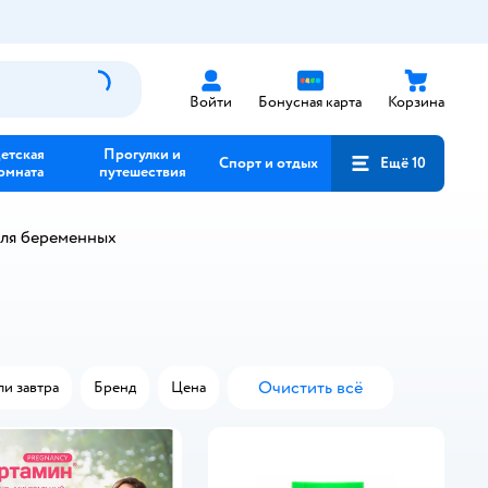
Войти
Бонусная карта
Корзина
етская
Прогулки и
Спорт и отдых
Ещё 10
омната
путешествия
для беременных
Очистить всё
ли завтра
Бренд
Цена