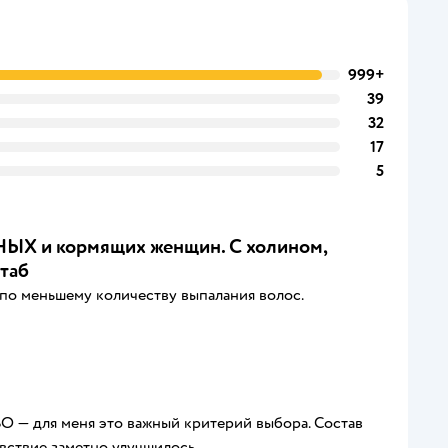
999+
39
32
17
5
 и кормящих женщин. С холином,
 таб
 по меньшему количеству выпалания волос.
O — для меня это важный критерий выбора. Состав
увствие заметно улучшилось.