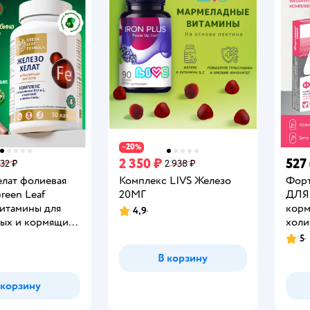
20
−
%
2 350 ₽
527
532 ₽
2 938 ₽
елат фолиевая
Комплекс LIVS Железо
Фор
reen Leaf
20МГ
ДЛЯ
витамины для
корм
4,9
Рейтинг:
ых и кормящих
холи
 для мужчин
фоли
5
Рейт
 капсул
30 т
В корзину
 корзину