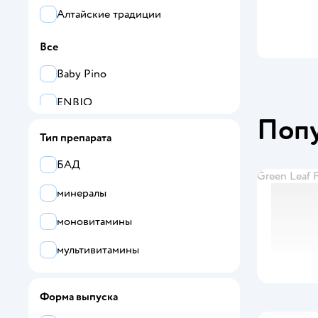
Алтайские традиции
Все
Baby Pino
ENBIO
Поп
Green Leaf Formula
Тип препарата
LIVS
БАД
Green Leaf 
LLH
минералы
Алтайские традиции
моновитамины
Фортамин
мультивитамины
Форма выпуска