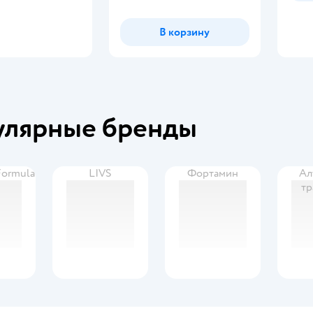
В корзину
улярные бренды
Formula
LIVS
Фортамин
Ал
т