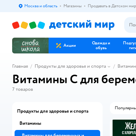
Москва и область
Магазины
Продавать в Детском ми
Выбор адреса доставки.
Одежда и
Подгу
Акции
обувь
гиг
Главная
Продукты для здоровья и спорта
Витами
Витамины C для бере
7
товаров
Популярн
Продукты для здоровья и спорта
Витамины
Витамины для беременных и