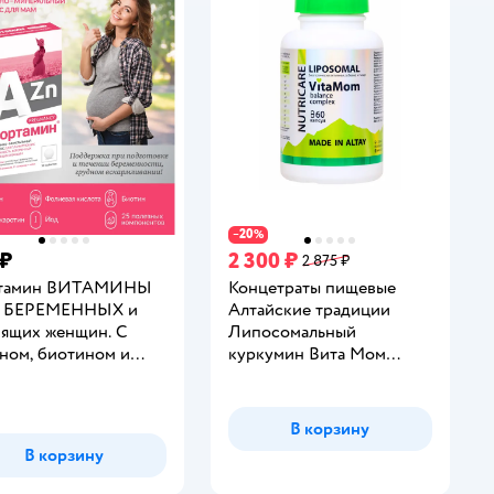
20
−
%
 ₽
2 300 ₽
2 875 ₽
тамин ВИТАМИНЫ
Концетраты пищевые
 БЕРЕМЕННЫХ и
Алтайские традиции
ящих женщин. С
Липосомальный
ном, биотином и
куркумин Вита Мом
евой кислотой. ВТФ,
баланс комплекс веган 60
инг:
аб
капсул
В корзину
В корзину