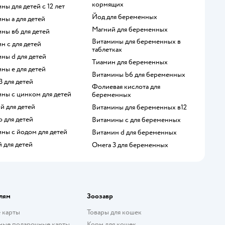
кормящих
ины для детей с 12 лет
Йод для беременных
ины а для детей
Магний для беременных
ины в6 для детей
Витамины для беременных в
ин с для детей
таблетках
ины d для детей
Тиамин для беременных
ины е для детей
Витамины b6 для беременных
 3 для детей
Фолиевая кислота для
ины с цинком для детей
беременных
ий для детей
Витамины для беременных в12
о для детей
Витамины c для беременных
ины с йодом для детей
Витамин d для беременных
й для детей
Омега 3 для беременных
лям
Зоозавр
 карты
Товары для кошек
ные подарочные карты
Корм для кошек