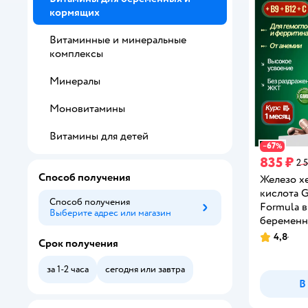
кормящих
Витаминные и минеральные
комплексы
Минералы
Моновитамины
Витамины для детей
67
−
%
835 ₽
2 
Способ получения
Железо х
кислота G
Способ получения
Formula 
Выберите адрес или магазин
Способ получения
беременн
женщин и
4,8
Рейтинг:
Срок получения
600 мг 30
за 1-2 часа
сегодня или завтра
В