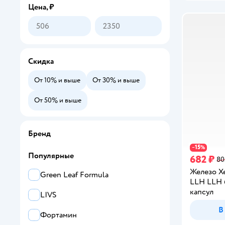
Цена, ₽
Скидка
От 10% и выше
От 30% и выше
От 50% и выше
Бренд
15
−
%
Популярные
682 ₽
80
Железо Хе
Green Leaf Formula
LLH LLH 
капсул
LIVS
В
Фортамин