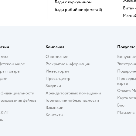
Желез
Бады с куркумином
Витам
Бады рыбий жир(омега 3)
Магни
газин
Компания
Покупате
плата
О компании
Бонусные
Детском мире
Раскрытие информации
Электрон
рат товара
Инвесторам
Подарочн
дажи
Пресс-центр
Проверка
карты
Закупки
Оплата М
нфиденциальности
Аренда торговых помещений
Карта воз
ользования файлов
Горячая линия безопасности
Блог
Вакансии
АКИТ
Магазины
Контакты
зь