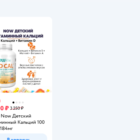
00 ₽
3 250 ₽
 Now Детский
минный Кальций 100
2184мг
В корзину