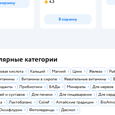
4,3
 корзину
Рейтинг:
В корзину
лярные категории
овая кислота
Кальций
Магний
Цинк
Железо
Ры
итамины
Витамины в сиропе
Жевательные витамины
В
иданты
Пробиотики
БАДы
Минералы
Для нервов
ей и суставов
Для печени
Для пищеварения
Для серд
Да
Лактобаланс
Colief
Алтайские традиции
BioAmi
Оксифлурин
Фитоледенцы
Десмол