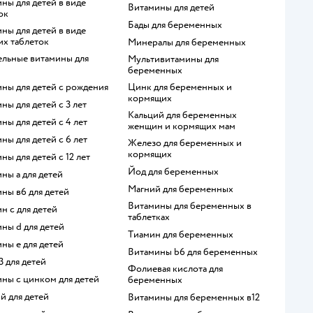
Витамины для детей
ок
Бады для беременных
х таблеток
Минералы для беременных
Мультивитамины для
беременных
ины для детей с рождения
Цинк для беременных и
кормящих
ины для детей с 3 лет
Кальций для беременных
ины для детей с 4 лет
женщин и кормящих мам
ины для детей с 6 лет
Железо для беременных и
кормящих
ины для детей с 12 лет
Йод для беременных
ины а для детей
Магний для беременных
ины в6 для детей
Витамины для беременных в
ин с для детей
таблетках
ины d для детей
Тиамин для беременных
ины е для детей
Витамины b6 для беременных
 3 для детей
Фолиевая кислота для
ины с цинком для детей
беременных
ий для детей
Витамины для беременных в12