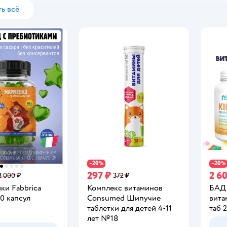
ь всё
20
20
−
%
−
%
297 ₽
2 6
3 000 ₽
372 ₽
ки Fabbrica
Комплекс витаминов
БАД
60 капсул
Consumed Шипучие
вита
таблетки для детей 4-11
таб 
лет №18