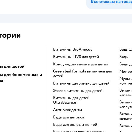
Все отзывы на това
гории
Витамины BioAmicus
Бады 
Витамины LIVS для детей
Бады
Консумед витамины для детей
Бады 
ы для детей
Green leaf formula витамины для
Мине
ы для беременных и
детей
Мультивитамины и витаминные
их
Витамины детримакс для детей
компле
Витамины для детей в виде
Эвалар витамины для детей
капель
Витамины для детей
Витамины для детей в виде
UltraBalance
капсул
Антиоксиданты
Витамины для детей в
Бады для детокса
жевате
Бады для волос и ногтей
Витам
Бады для глаз для улучшения