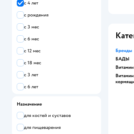
с 4 лет
с рождения
с 3 мес
Кате
с 6 мес
Бренды
с 12 мес
БАДЫ
с 18 мес
Витамин
с 3 лет
Витамин
кормящ
с 6 лет
с 7 лет
Назначение
с 10 лет
для костей и суставов
с 11 лет
для пищеварения