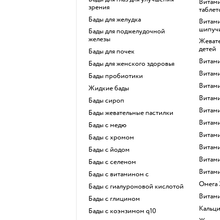
Витамины для детей в виде
зрения
таблет
Бады для желудка
Витамины для детей в виде
шипучи
Бады для поджелудочной
железы
Жевательные витамины для
детей
Бады для почек
Витам
Бады для женского здоровья
Витам
Бады пробиотики
Витам
Жидкие бады
Витам
Бады сироп
Витам
Бады жевательные пастилки
Витам
Бады с медю
Витам
Бады с хромом
Витам
Бады с йодом
Витам
Бады с селеном
Витам
Бады с витамином c
Омега
Бады с гиалуроновой кислотой
Витам
Бады с глицином
Кальц
Бады с коэнзимом q10