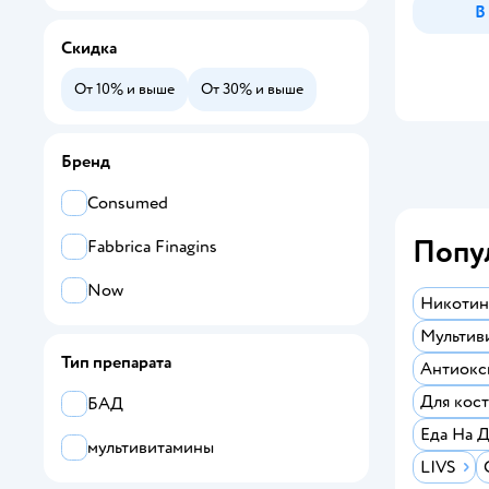
В
Скидка
От 10% и выше
От 30% и выше
Бренд
Consumed
Попу
Fabbrica Finagins
Now
Никотин
Мультив
Тип препарата
Антиокс
Для кост
БАД
Еда На 
мультивитамины
LIVS