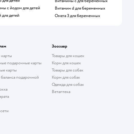
о для детей
Витамины c для беременных
ины с йодом для детей
Витамин d для беременных
й для детей
Омега 3 для беременных
лям
Зоозавр
 карты
Товары для кошек
ные подарочные карты
Корм для кошек
ые карты
Товары для собак
 баланса подарочной
Корм для собак
Одежда для собак
окка
Ветаптека
врата
 сети