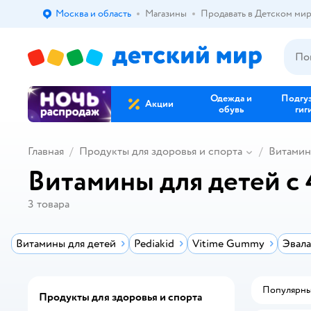
Москва и область
Магазины
Продавать в Детском ми
Выбор адреса доставки.
Одежда и
Подгу
Акции
обувь
гиг
Главная
Продукты для здоровья и спорта
Витами
Витамины для детей с 
3
товара
Витамины для детей
Pediakid
Vitime Gummy
Эвал
Популярн
Продукты для здоровья и спорта