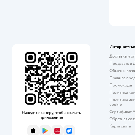
Интернет-ма
Доставка и о
Продавать в 
Обмен и возв
Правила про
Промокоды
Политика ко
Политика исп
cookie
Сертификат 
Наведите камеру, чтобы скачать
приложение
Обратная свя
Карта сайта
App Store
Google Play
AppGallery
RuStore