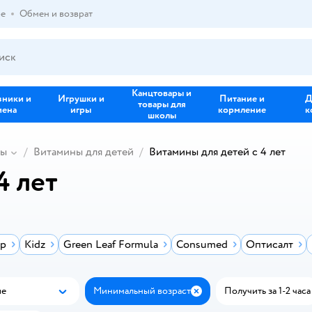
ре
Обмен и возврат
Канцтовары и
зники и
Игрушки и
Питание и
Д
товары для
иена
игры
кормление
к
школы
ны
Витамины для детей
Витамины для детей с 4 лет
4 лет
ар
Kidz
Green Leaf Formula
Consumed
Оптисалт
ые
Минимальный возраст
Получить за 1-2 часа
Популярные
Закрыть