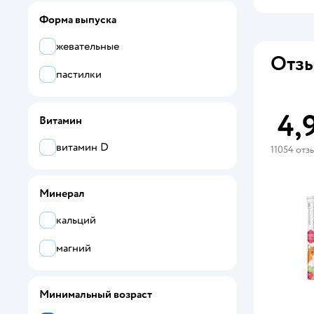
Форма выпуска
жевательные
Отзы
пастилки
4,
Витамин
витамин D
11054 отз
Минерал
кальций
магний
Минимальный возраст