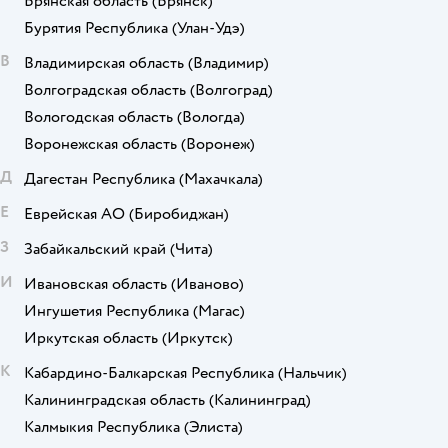
Брянская область
(Брянск)
Бурятия Республика
(Улан-Удэ)
В
Владимирская область
(Владимир)
Волгоградская область
(Волгоград)
Вологодская область
(Вологда)
Воронежская область
(Воронеж)
Д
Дагестан Республика
(Махачкала)
Е
Еврейская АО
(Биробиджан)
З
Забайкальский край
(Чита)
И
Ивановская область
(Иваново)
Ингушетия Республика
(Магас)
Иркутская область
(Иркутск)
К
Кабардино-Балкарская Республика
(Нальчик)
Калининградская область
(Калининград)
Калмыкия Республика
(Элиста)