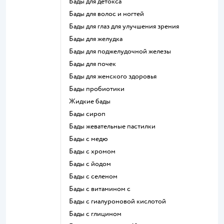
Бады для детокса
Бады для волос и ногтей
Бады для глаз для улучшения зрения
Бады для желудка
Бады для поджелудочной железы
Бады для почек
Бады для женского здоровья
Бады пробиотики
Жидкие бады
Бады сироп
Бады жевательные пастилки
Бады с медю
Бады с хромом
Бады с йодом
Бады с селеном
Бады с витамином c
Бады с гиалуроновой кислотой
Бады с глицином