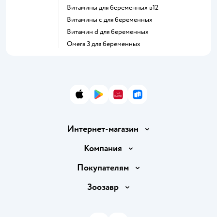
Витамины для беременных в12
Витамины c для беременных
Витамин d для беременных
Омега 3 для беременных
App Store
Google Play
AppGallery
RuStore
Интернет-магазин
Доставка и оплата
Компания
Продавать в Детском мире
О компании
Покупателям
Обмен и возврат товара
Раскрытие информации
Бонусные карты
Зоозавр
Правила продажи
Инвесторам
Электронные подарочные карты
Промокоды
Товары для кошек
Пресс-центр
Подарочные карты
Политика конфиденциальности