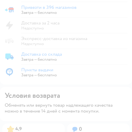
Привезти в 396 магазинов
Привезти в магазин
Завтра
—
бесплатно
Доставка за 2 часа
Недоступно
Экспресс-доставка из магазина
Недоступно
Доставка со склада
Доставка со склада
Завтра
—
бесплатно
Пункты выдачи
Пункты выдачи
Завтра
—
бесплатно
Условия возврата
Обменять или вернуть товар надлежащего качества
можно в течение 14 дней с момента покупки.
Рейтинг:
Вопросов:
4,9
0