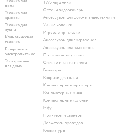
Техника для
TWS наушники
дома
фото- и видеокамеры
Техника для
аксессуары для фото- и видеотехники
красоты
Техника для
умные колонки
кухни
игровые приставки
Климатическая
аксессуары для смартфонов
техника
аксессуары для планшетов
Батарейки и
электропитание
проводные наушники
Электроника
флешки и карты памяти
для дома
геймпады
коврики для мыши
компьютерные гарнитуры
компьютерные мыши
компьютерные колонки
мфу
принтеры и сканеры
держатели проводов
клавиатуры