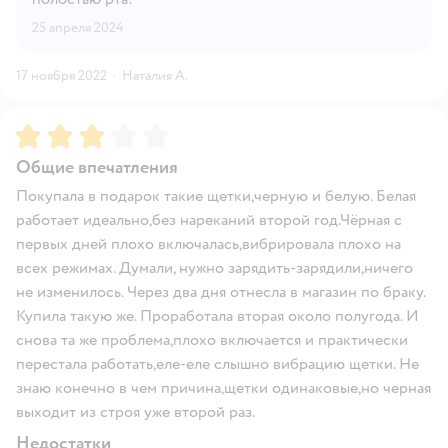
25 апреля 2024
17 ноября 2022
·
Наталия А.
Рейтинг:
3
Общие впечатления
Покупала в подарок такие щетки,черную и белую. Белая
работает идеально,без нареканий второй год.Чёрная с
первых дней плохо включалась,вибрировала плохо на
всех режимах. Думали, нужно зарядить-зарядили,ничего
не изменилось. Через два дня отнесла в магазин по браку.
Купила такую же. Проработала вторая около полугода. И
снова та же проблема,плохо включается и практически
перестала работать,еле-еле слышно вибрацию щетки. Не
знаю конечно в чем причина,щетки одинаковые,но черная
выходит из строя уже второй раз.
Недостатки