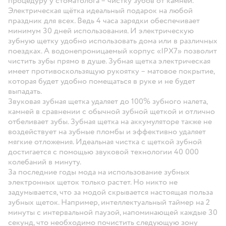
процедуру у стоматолога – чистку зубов от камней.
Электрическая щётка идеальный подарок на любой
праздник для всех. Ведь 4 часа зарядки обеспечивает
минимум 30 дней использования. И электрическую
зубную щетку удобно использовать дома или в различных
поездках. А водонепроницаемый корпус «IPX7» позволит
чистить зубы прямо в душе. Зубная щетка электрическая
имеет противоскользящую рукоятку – матовое покрытие,
которая будет удобно помещаться в руке и не будет
выпадать.
Звуковая зубная щетка удаляет до 100% зубного налета,
камней в сравнении с обычной зубной щеткой и отлично
отбеливает зубы. Зубная щетка на аккумуляторе также не
воздействует на зубные пломбы и эффективно удаляет
мягкие отложения. Идеальная чистка с щеткой зубной
достигается с помощью звуковой технологии 40 000
колебаний в минуту.
За последние годы мода на использование зубных
электронных щеток только растет. Но никто не
задумывается, что за модой скрывается настоящая польза
зубных щеток. Например, интеллектуальный таймер на 2
минуты с интервальной паузой, напоминающей каждые 30
секунд, что необходимо почистить следующую зону