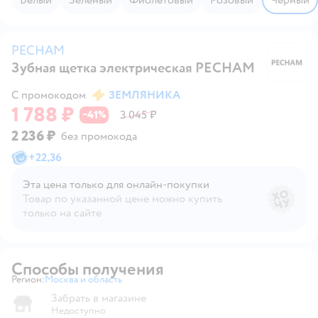
PECHAM
Зубная щетка электрическая PECHAM
P
С промокодом
ЗЕМЛЯНИКА
1 788 ₽
41
3 045 ₽
−
%
2 236 ₽
без промокода
+
22,36
Эта цена только для онлайн‑покупки
Товар по указанной цене можно купить
только на сайте
Способы получения
Регион:
Москва и область
Выбор адреса доставки.
Забрать в магазине
Недоступно