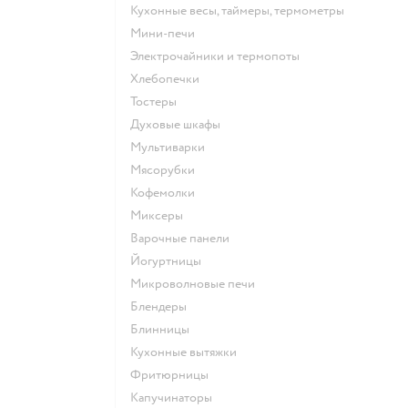
кухонные весы, таймеры, термометры
мини-печи
электрочайники и термопоты
хлебопечки
тостеры
духовые шкафы
мультиварки
мясорубки
кофемолки
миксеры
варочные панели
йогуртницы
микроволновые печи
блендеры
блинницы
кухонные вытяжки
фритюрницы
капучинаторы