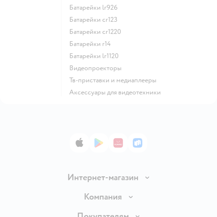
батарейки lr926
батарейки cr123
батарейки cr1220
батарейки r14
батарейки lr1120
видеопроекторы
тв-приставки и медиаплееры
аксессуары для видеотехники
App Store
Google Play
AppGallery
RuStore
Интернет-магазин
Доставка и оплата
Компания
Продавать в Детском мире
О компании
Покупателям