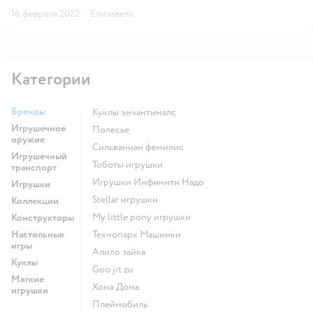
16 февраля 2022
·
Елизавета
Категории
Бренды
Куклы энчантималс
Игрушечное
Полесье
оружие
Сильваниан фемилис
Игрушечный
Тоботы игрушки
транспорт
Игрушки Инфинити Надо
Игрушки
Stellar игрушки
Коллекции
my little pony игрушки
Конструкторы
Настольные
Технопарк Машинки
игры
Алило зайка
Куклы
Goo jit zu
Мягкие
Хома Дома
игрушки
Плеймобиль