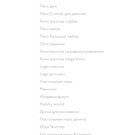
Лего дом
Лего Friends для девочек
Конструктор слубан
Лего замок
Лего большой набор
Лего машины
Конструктор на радиоуправлении
Конструктор mega bloks
Lego классик
Lego princess
Настольные игры
Манчкин
Имаджинариум
Hobby world
Доска для рисования
Настольные игры дженга
Игра Твистер
Настольные игры Активити