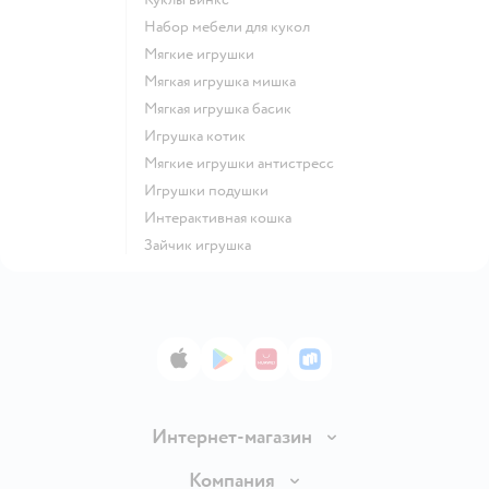
Набор мебели для кукол
Мягкие игрушки
Мягкая игрушка мишка
Мягкая игрушка басик
Игрушка котик
Мягкие игрушки антистресс
Игрушки подушки
Интерактивная кошка
Зайчик игрушка
App Store
Google Play
AppGallery
RuStore
Интернет-магазин
Доставка и оплата
Компания