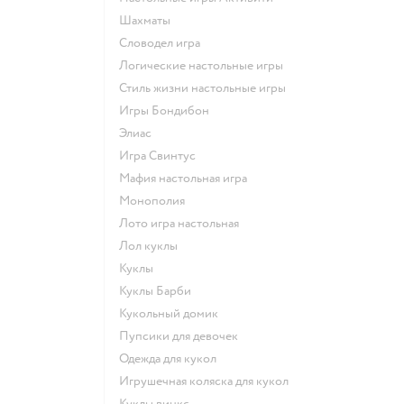
Шахматы
Словодел игра
Логические настольные игры
Стиль жизни настольные игры
Игры Бондибон
Элиас
Игра Свинтус
Мафия настольная игра
Монополия
Лото игра настольная
Лол куклы
Куклы
Куклы Барби
Кукольный домик
Пупсики для девочек
Одежда для кукол
Игрушечная коляска для кукол
Куклы винкс