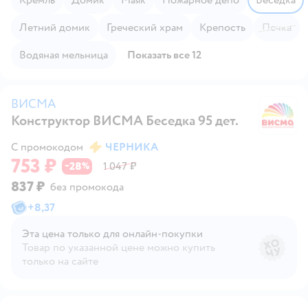
Летний домик
Греческий храм
Крепость
Печка
Водяная мельница
Показать все 12
ВИСМА
Конструктор ВИСМА Беседка 95 дет.
В
С промокодом
ЧЕРНИКА
753 ₽
28
1 047 ₽
−
%
837 ₽
без промокода
+
8,37
Эта цена только для онлайн‑покупки
Товар по указанной цене можно купить
только на сайте