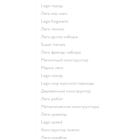
Lego город
Лего star wars
Lego hogwarts
Лего техник
Лего дупло наборы
Super heroes
Лего френдс наборы
Магнитный конструктор
Марио лего
Lego поезд
Lego мир юрского периода
Деревянный конструктор
Лего робот
Металлические конструкторы
Лего креатор
Lego speed
Конструктор знаток
Лего корабль