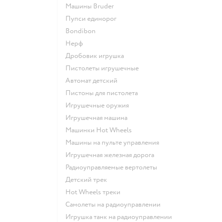
Машины Bruder
Пупси единорог
Bondibon
Нерф
Дробовик игрушка
Пистолеты игрушечные
Автомат детский
Пистоны для пистолета
Игрушечные оружия
Игрушечная машина
Машинки Hot Wheels
Машины на пульте управления
Игрушечная железная дорога
Радиоуправляемые вертолеты
Детский трек
Hot Wheels треки
Самолеты на радиоуправлении
Игрушка танк на радиоуправлении