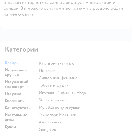
В нашем интернет-магазине действует много акций и
скидок. Вы можете ознакомиться с ними в разделе акций
из меню сайта.
Категории
Бренды
Куклы энчантималс
Игрушечное
Полесье
оружие
Сильваниан фемилис
Игрушечный
Тоботы игрушки
транспорт
Игрушки Инфинити Надо
Игрушки
Stellar игрушки
Коллекции
my little pony игрушки
Конструкторы
Настольные
Технопарк Машинки
игры
Алило зайка
Куклы
Goo jit zu