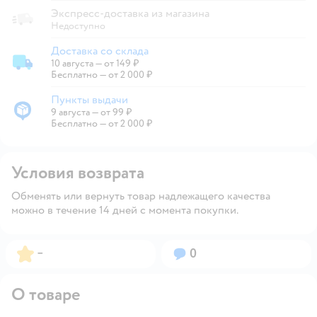
Экспресс-доставка из магазина
Недоступно
Доставка со склада
10 августа
—
от 149 ₽
Доставка со склада
Бесплатно — от 2 000 ₽
Пункты выдачи
9 августа
—
от 99 ₽
Пункты выдачи
Бесплатно — от 2 000 ₽
Условия возврата
Обменять или вернуть товар надлежащего качества
можно в течение 14 дней с момента покупки.
Рейтинг:
Вопросов:
–
0
О товаре