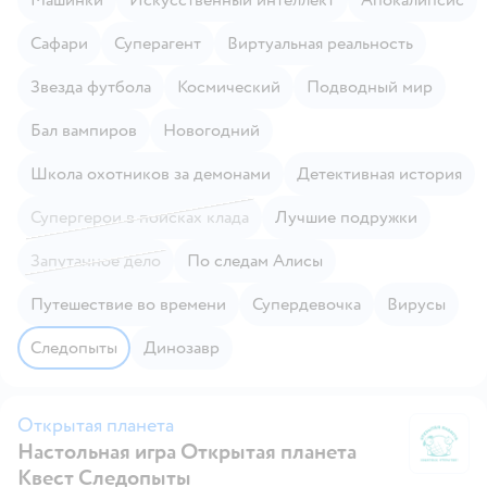
Сафари
Суперагент
Виртуальная реальность
Звезда футбола
Космический
Подводный мир
Бал вампиров
Новогодний
Школа охотников за демонами
Детективная история
Супергерои в поисках клада
Лучшие подружки
Запутанное дело
По следам Алисы
Путешествие во времени
Супердевочка
Вирусы
Следопыты
Динозавр
Открытая планета
Настольная игра Открытая планета
От
Квест Следопыты