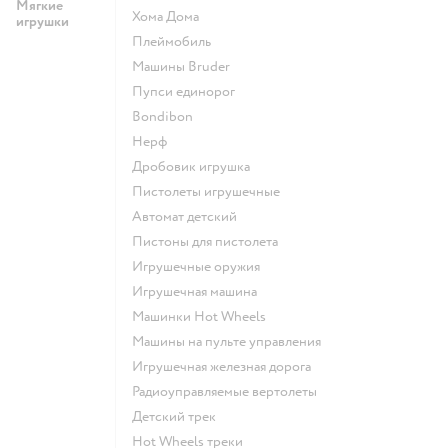
Мягкие
Хома Дома
игрушки
Плеймобиль
Машины Bruder
Пупси единорог
Bondibon
Нерф
Дробовик игрушка
Пистолеты игрушечные
Автомат детский
Пистоны для пистолета
Игрушечные оружия
Игрушечная машина
Машинки Hot Wheels
Машины на пульте управления
Игрушечная железная дорога
Радиоуправляемые вертолеты
Детский трек
Hot Wheels треки