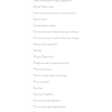
Настольные игры дженга
Игра Твистер
Настольные игры Активити
Шахматы
Словодел игра
Логические настольные игры
Стиль жизни настольные игры
Игры Бондибон
Элиас
Игра Свинтус
Мафия настольная игра
Монополия
Лото игра настольная
Лол куклы
Куклы
Куклы Барби
Кукольный домик
Пупсики для девочек