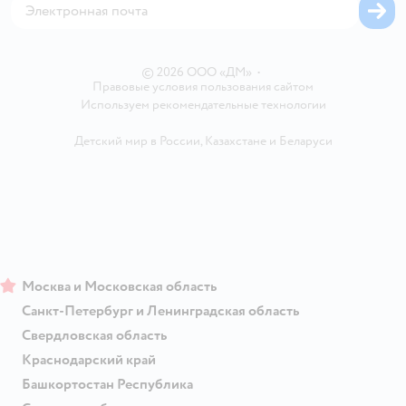
Одежда для собак
Вакансии
Блог
Карта сайта
Ветаптека
Контакты
Магазины сети
© 2026 ООО «ДМ»
•
Правовые условия пользования сайтом
Используем рекомендательные технологии
Детский мир в России
,
Казахстане
и
Беларуси
Москва и Московская область
Санкт-Петербург и Ленинградская область
Свердловская область
Краснодарский край
Башкортостан Республика