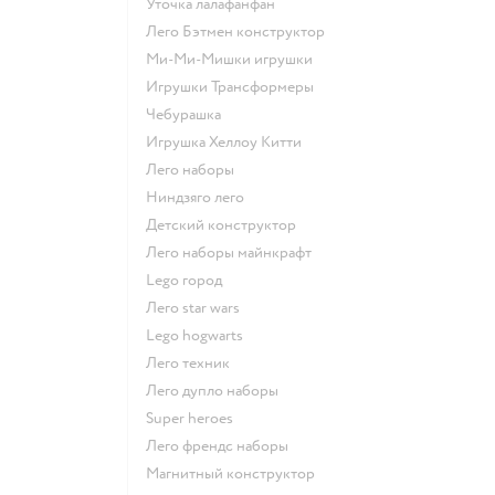
Уточка лалафанфан
Лего Бэтмен конструктор
Ми-Ми-Мишки игрушки
Игрушки Трансформеры
Чебурашка
Игрушка Хеллоу Китти
Лего наборы
Ниндзяго лего
Детский конструктор
Лего наборы майнкрафт
Lego город
Лего star wars
Lego hogwarts
Лего техник
Лего дупло наборы
Super heroes
Лего френдс наборы
Магнитный конструктор