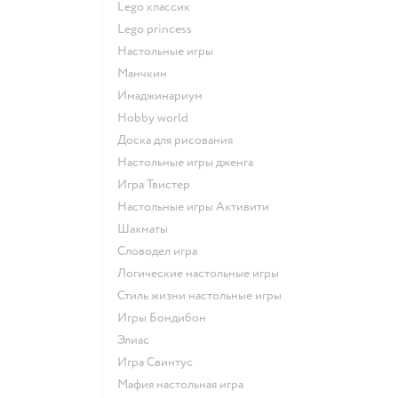
Lego классик
Lego princess
Настольные игры
Манчкин
Имаджинариум
Hobby world
Доска для рисования
Настольные игры дженга
Игра Твистер
Настольные игры Активити
Шахматы
Словодел игра
Логические настольные игры
Стиль жизни настольные игры
Игры Бондибон
Элиас
Игра Свинтус
Мафия настольная игра