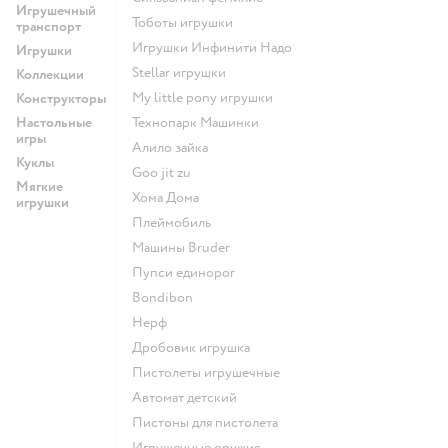
Игрушечный
Тоботы игрушки
транспорт
Игрушки Инфинити Надо
Игрушки
Stellar игрушки
Коллекции
my little pony игрушки
Конструкторы
Настольные
Технопарк Машинки
игры
Алило зайка
Куклы
Goo jit zu
Мягкие
Хома Дома
игрушки
Плеймобиль
Машины Bruder
Пупси единорог
Bondibon
Нерф
Дробовик игрушка
Пистолеты игрушечные
Автомат детский
Пистоны для пистолета
Игрушечные оружия