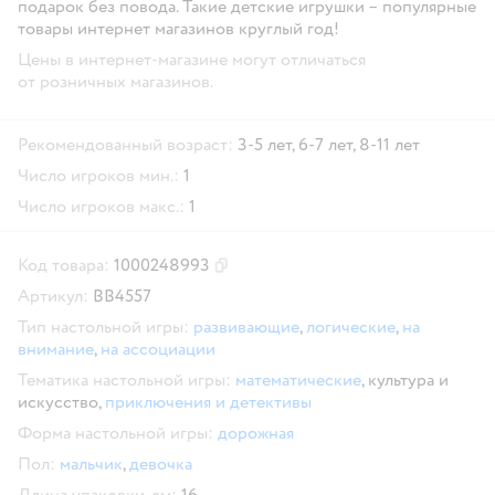
подарок без повода. Такие детские игрушки – популярные
товары интернет магазинов круглый год!
Цены в интернет-магазине могут отличаться
от розничных магазинов.
Рекомендованный возраст:
3-5 лет,
6-7 лет,
8-11 лет
Число игроков мин.:
1
Число игроков макс.:
1
Код товара:
1000248993
Скопировать код товара
Артикул:
ВВ4557
Тип настольной игры:
развивающие
,
логические
,
на
внимание
,
на ассоциации
Тематика настольной игры:
математические
,
культура и
искусство,
приключения и детективы
Форма настольной игры:
дорожная
Пол:
мальчик
,
девочка
Длина упаковки, см:
16