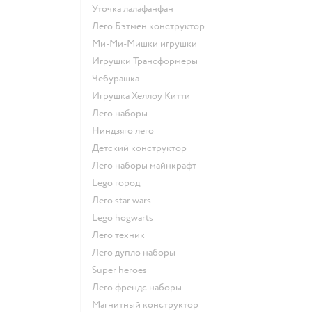
Уточка лалафанфан
Лего Бэтмен конструктор
Ми-Ми-Мишки игрушки
Игрушки Трансформеры
Чебурашка
Игрушка Хеллоу Китти
Лего наборы
Ниндзяго лего
Детский конструктор
Лего наборы майнкрафт
Lego город
Лего star wars
Lego hogwarts
Лего техник
Лего дупло наборы
Super heroes
Лего френдс наборы
Магнитный конструктор