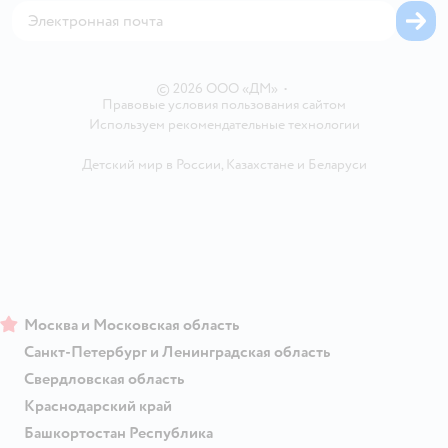
Карта возврата
Обратная связь
Одежда для собак
Вакансии
Блог
Карта сайта
Ветаптека
Контакты
Магазины сети
© 2026 ООО «ДМ»
•
Правовые условия пользования сайтом
Используем рекомендательные технологии
Детский мир в России
,
Казахстане
и
Беларуси
Москва и Московская область
Санкт-Петербург и Ленинградская область
Свердловская область
Краснодарский край
Башкортостан Республика