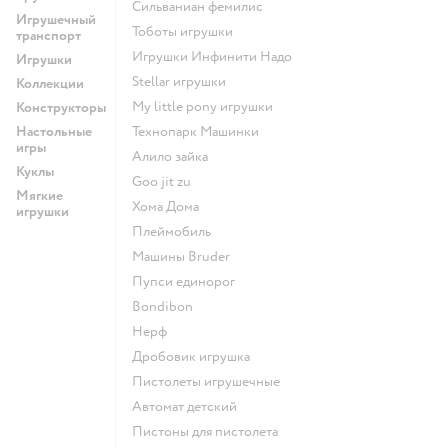
Сильваниан фемилис
Игрушечный
Тоботы игрушки
транспорт
Игрушки Инфинити Надо
Игрушки
Stellar игрушки
Коллекции
my little pony игрушки
Конструкторы
Настольные
Технопарк Машинки
игры
Алило зайка
Куклы
Goo jit zu
Мягкие
Хома Дома
игрушки
Плеймобиль
Машины Bruder
Пупси единорог
Bondibon
Нерф
Дробовик игрушка
Пистолеты игрушечные
Автомат детский
Пистоны для пистолета