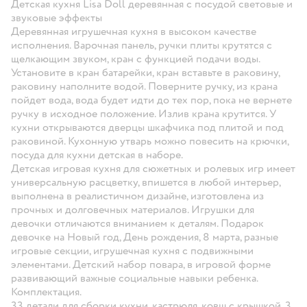
Детская кухня Lisa Doll деревянная с посудой световые и
звуковые эффекты
Деревянная игрушечная кухня в высоком качестве
исполнения. Варочная панель, ручки плиты крутятся с
щелкающим звуком, кран с функцией подачи воды.
Установите в кран батарейки, кран вставьте в раковину,
раковину наполните водой. Поверните ручку, из крана
пойдет вода, вода будет идти до тех пор, пока не вернете
ручку в исходное положение. Излив крана крутится. У
кухни открываются дверцы шкафчика под плитой и под
раковиной. Кухонную утварь можно повесить на крючки,
посуда для кухни детская в наборе.
Детская игровая кухня для сюжетных и ролевых игр имеет
универсальную расцветку, впишется в любой интерьер,
выполнена в реалистичном дизайне, изготовлена из
прочных и долговечных материалов. Игрушки для
девочки отличаются вниманием к деталям. Подарок
девочке на Новый год, День рождения, 8 марта, разные
игровые секции, игрушечная кухня с подвижными
элементами. Детский набор повара, в игровой форме
развивающий важные социальные навыки ребенка.
Комплектация.
33 детали для сборки кухни, кастрюля, ковш с крышкой, 3