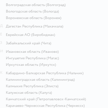
Волгоградская область
(Волгоград)
Вологодская область
(Вологда)
Воронежская область
(Воронеж)
Д
Дагестан Республика
(Махачкала)
Е
Еврейская АО
(Биробиджан)
З
Забайкальский край
(Чита)
И
Ивановская область
(Иваново)
Ингушетия Республика
(Магас)
Иркутская область
(Иркутск)
К
Кабардино-Балкарская Республика
(Нальчик)
Калининградская область
(Калининград)
Калмыкия Республика
(Элиста)
Калужская область
(Калуга)
Камчатский край
(Петропавловск-Камчатский)
Карачаево-Черкесская Республика
(Черкесск)