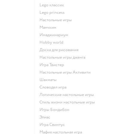
Lego классик
Lego princess
Настольные игры
Манчкин
Имаджинариум
Hobby world
Доска для рисования
Настольные игры дженга
Игра Твистер
Настольные игры Активити
Шахматы
Словодел игра
Логические настольные игры
Стиль жизни настольные игры
Игры Бондибон
Элиас
Игра Свинтус
Мафия настольная игра