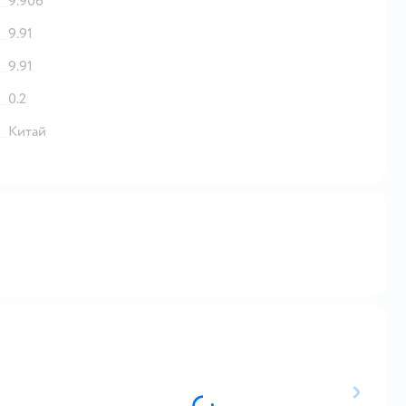
9.906
9.91
9.91
0.2
Китай