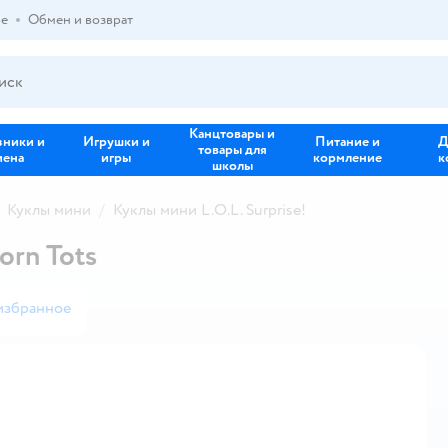
ре
Обмен и возврат
Канцтовары и
зники и
Игрушки и
Питание и
Д
товары для
иена
игры
кормление
к
школы
Куклы мини
Куклы мини L.O.L. Surprise!
orn Tots
избранное