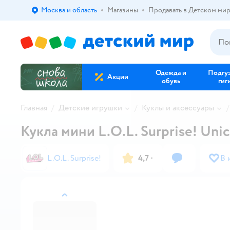
Москва и область
Магазины
Продавать в Детском ми
Выбор адреса доставки.
Одежда и
Подгу
Акции
обувь
гиг
Главная
Детские игрушки
Куклы и аксессуары
Кукла мини L.O.L. Surprise! Unic
L.O.L. Surprise!
4,7
·
В 
назад