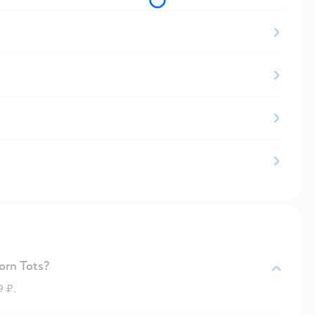
orn Tots?
9 ₽.