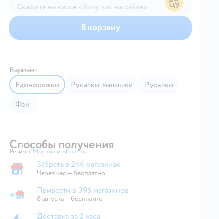
Скажите на кассе «Хочу как на сайте»
В магазине — по ценам сайта
В корзину
Вариант
Единорожки
Русалки-малышки
Русалки
Феи
Способы получения
Регион:
Москва и область
Выбор адреса доставки.
Забрать в 244 магазинах
Забрать в магазине
Через час — бесплатно
Привезти в 396 магазинов
Привезти в магазин
8 августа
—
бесплатно
Доставка за 2 часа