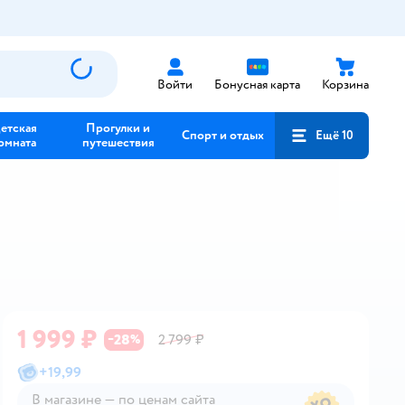
Войти
Бонусная карта
Корзина
етская
Прогулки и
Спорт и отдых
Ещё 10
омната
путешествия
1 999 ₽
28
2 799 ₽
−
%
+
19,99
В магазине — по ценам сайта