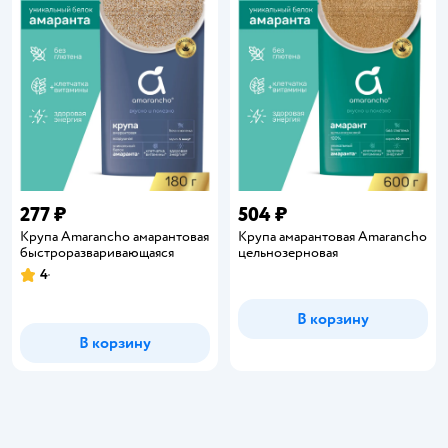
277 ₽
504 ₽
Крупа Amarancho амарантовая
Крупа амарантовая Amarancho
быстроразваривающаяся
цельнозерновая
4
Рейтинг:
В корзину
В корзину