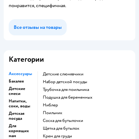
понравится, специфичная.
Все отзывы на товары
Категории
Аксессуары
детские слюнявчики
Бакалея
набор детской посуды
Детские
трубочка для поильника
смеси
подушка для беременных
Напитки,
ниблер
соки, воды
поильник
Детская
посуда
соска для бутылочки
Для
щетка для бутылок
кормящих
мам
крем для груди