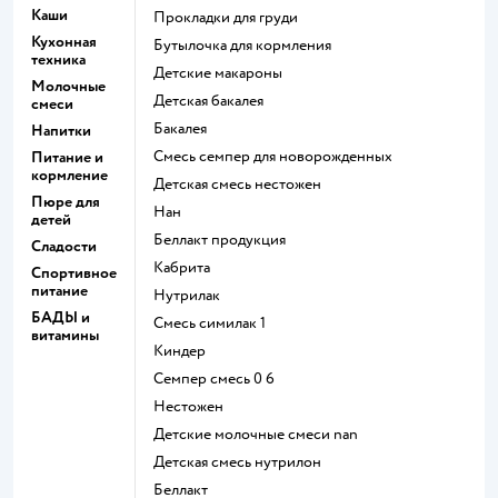
Каши
прокладки для груди
Кухонная
бутылочка для кормления
техника
детские макароны
Молочные
детская бакалея
смеси
бакалея
Напитки
смесь семпер для новорожденных
Питание и
кормление
детская смесь нестожен
Пюре для
нан
детей
беллакт продукция
Сладости
кабрита
Спортивное
питание
нутрилак
БАДЫ и
смесь симилак 1
витамины
киндер
семпер смесь 0 6
нестожен
Детские молочные смеси nan
детская смесь нутрилон
беллакт