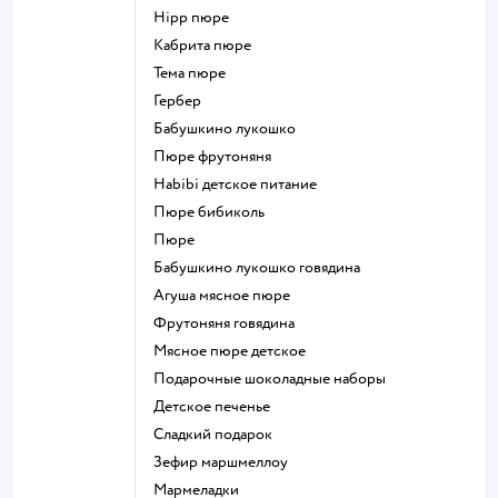
hipp пюре
кабрита пюре
тема пюре
гербер
бабушкино лукошко
пюре фрутоняня
habibi детское питание
пюре бибиколь
пюре
бабушкино лукошко говядина
агуша мясное пюре
фрутоняня говядина
мясное пюре детское
подарочные шоколадные наборы
детское печенье
сладкий подарок
зефир маршмеллоу
мармеладки