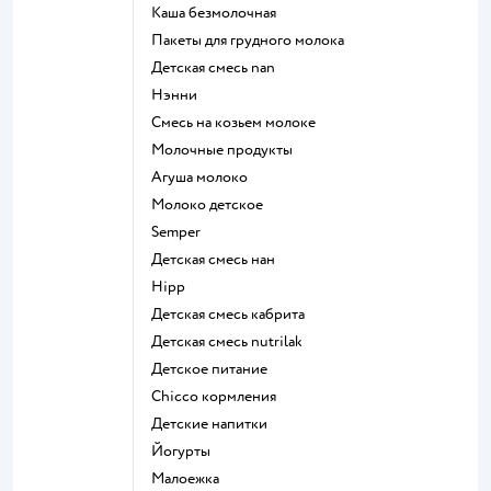
каша безмолочная
пакеты для грудного молока
детская смесь nan
нэнни
смесь на козьем молоке
молочные продукты
агуша молоко
молоко детское
semper
детская смесь нан
hipp
детская смесь кабрита
детская смесь nutrilak
детское питание
chicco кормления
детские напитки
йогурты
малоежка