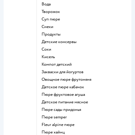
Вода
творожок
суп пюре
Снеки
Продукты
детские консервы
Соки
кисель
компот детский
Закваски для йогуртов
овощное пюре фрутоняня
детское пюре кабачок
пюре фруктовое агуша
детское питание мясное
пюре сады придонья
пюре semper
fleur alpine пюре
пюре хайнц