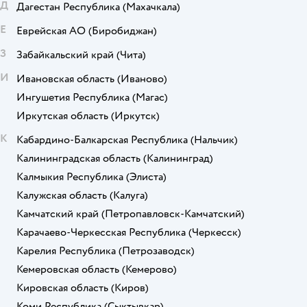
Д
Дагестан Республика
(Махачкала)
Е
Еврейская АО
(Биробиджан)
З
Забайкальский край
(Чита)
И
Ивановская область
(Иваново)
Ингушетия Республика
(Магас)
Иркутская область
(Иркутск)
К
Кабардино-Балкарская Республика
(Нальчик)
Калининградская область
(Калининград)
Калмыкия Республика
(Элиста)
Калужская область
(Калуга)
Камчатский край
(Петропавловск-Камчатский)
Карачаево-Черкесская Республика
(Черкесск)
Карелия Республика
(Петрозаводск)
Кемеровская область
(Кемерово)
Кировская область
(Киров)
Коми Республика
(Сыктывкар)