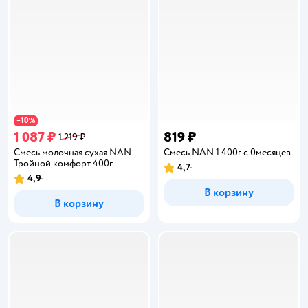
10
−
%
1 087 ₽
819 ₽
1 219 ₽
Смесь молочная сухая NAN
Смесь NAN 1 400г с 0месяцев
Тройной комфорт 400г
4,7
Рейтинг:
4,9
Рейтинг:
В корзину
В корзину