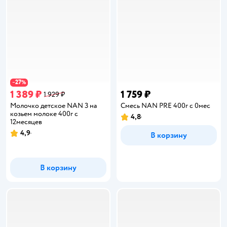
27
−
%
1 389 ₽
1 759 ₽
1 929 ₽
Молочко детское NAN 3 на
Смесь NAN PRE 400г с 0мес
козьем молоке 400г с
4,8
Рейтинг:
12месяцев
4,9
В корзину
Рейтинг:
В корзину