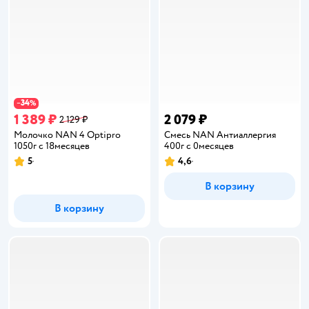
34
−
%
1 389 ₽
2 079 ₽
2 129 ₽
Молочко NAN 4 Optipro
Смесь NAN Антиаллергия
1050г с 18месяцев
400г с 0месяцев
5
4,6
Рейтинг:
Рейтинг:
В корзину
В корзину