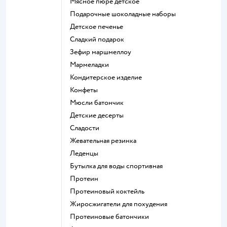
мясное пюре детское
подарочные шоколадные наборы
детское печенье
сладкий подарок
зефир маршмеллоу
мармеладки
кондитерское изделие
конфеты
мюсли батончик
детские десерты
сладости
жевательная резинка
леденцы
Бутылка для воды спортивная
Протеин
Протеиновый коктейль
Жиросжигатели для похудения
Протеиновые батончики