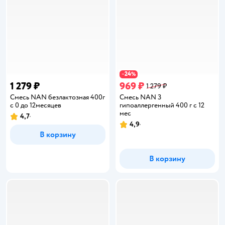
24
−
%
1 279 ₽
969 ₽
1 279 ₽
Смесь NAN безлактозная 400г
Смесь NAN 3
с 0 до 12месяцев
гипоаллергенный 400 г с 12
мес
4,7
Рейтинг:
4,9
Рейтинг:
В корзину
В корзину