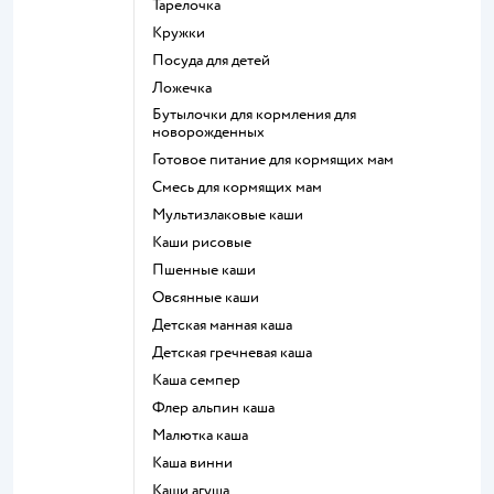
тарелочка
кружки
посуда для детей
ложечка
бутылочки для кормления для
новорожденных
готовое питание для кормящих мам
смесь для кормящих мам
Мультизлаковые каши
Каши рисовые
Пшенные каши
овсянные каши
детская манная каша
детская гречневая каша
каша семпер
флер альпин каша
малютка каша
каша винни
каши агуша