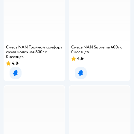
Смесь NAN Тройной комфорт
Смесь NAN Supreme 400г с
сухая молочная 800г с
0месяцев
0месяцев
4,6
Рейтинг:
4,8
Рейтинг:
Уведомить о появлении
Уведомить о появлении