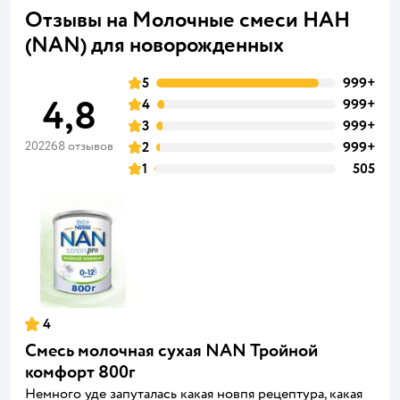
Отзывы на Молочные смеси НАН
(NAN) для новорожденных
5
999+
4,8
4
999+
3
999+
202268 отзывов
2
999+
1
505
4
Смесь молочная сухая NAN Тройной
комфорт 800г
Немного уде запуталась какая новпя рецептура, какая