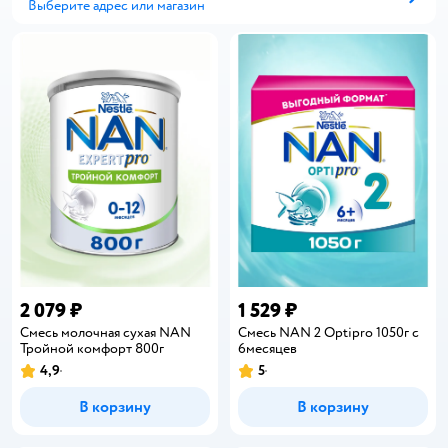
Выберите адрес или магазин
Способ получения
2 079 ₽
1 529 ₽
Смесь молочная сухая NAN
Смесь NAN 2 Optipro 1050г с
Тройной комфорт 800г
6месяцев
4,9
5
Рейтинг:
Рейтинг:
В корзину
В корзину