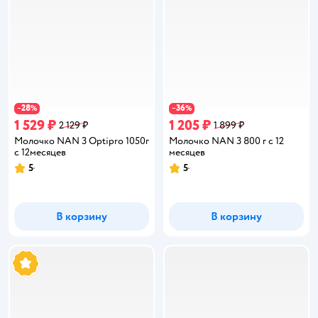
28
36
−
%
−
%
1 529 ₽
1 205 ₽
2 129 ₽
1 899 ₽
Молочко NAN 3 Optipro 1050г
Молочко NAN 3 800 г с 12
с 12месяцев
месяцев
5
5
Рейтинг:
Рейтинг:
В корзину
В корзину