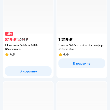
21
−
%
819 ₽
1 219 ₽
1 049 ₽
Молочко NAN 4 400г с
Смесь NAN тройной комфорт
18месяцев
400г с 0мес
4,9
4,6
Рейтинг:
Рейтинг:
В корзину
В корзину