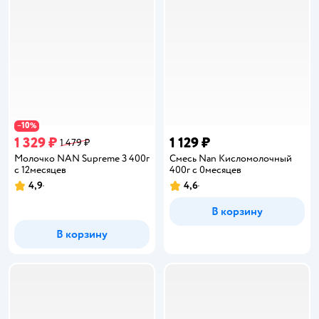
10
−
%
1 329 ₽
1 129 ₽
1 479 ₽
Молочко NAN Supreme 3 400г
Смесь Nan Кисломолочный
с 12месяцев
400г с 0месяцев
4,9
4,6
Рейтинг:
Рейтинг:
В корзину
В корзину