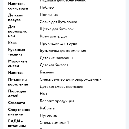
подушка для беременных
Напитки,
ниблер
соки, воды
поильник
Детская
посуда
соска для бутылочки
Для
щетка для бутылок
кормящих
мам
крем для груди
Каши
прокладки для груди
Кухонная
бутылочка для кормления
техника
детские макароны
Молочные
детская бакалея
смеси
бакалея
Напитки
смесь семпер для новорожденных
Питание и
кормление
детская смесь нестожен
Пюре для
нан
детей
беллакт продукция
Сладости
кабрита
Спортивное
питание
нутрилак
БАДЫ и
смесь симилак 1
витамины