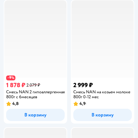
9
−
%
1 878 ₽
2 999 ₽
2 079 ₽
Смесь NAN 2 гипоаллергенная
Смесь NAN на козьем молоке
800г с 6месяцев
800г 0-12 мес
4,8
4,9
Рейтинг:
Рейтинг:
В корзину
В корзину