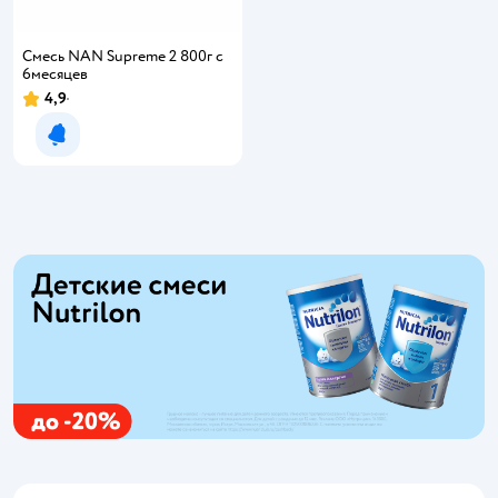
Смесь NAN Supreme 2 800г с
6месяцев
4,9
Рейтинг:
Уведомить о появлении