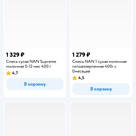
1 329 ₽
1 279 ₽
Смесь сухая NAN Supreme
Смесь NAN 1 сухая молочная
молочная 0-12 мес 400 г
гипоаллергенная 400г с
0месяцев
4,7
Рейтинг:
4,5
Рейтинг:
В корзину
В корзину