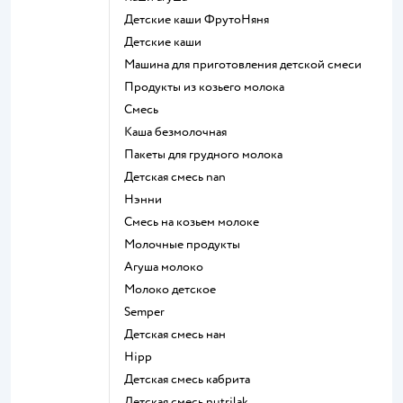
Детские каши ФрутоНяня
детские каши
машина для приготовления детской смеси
продукты из козьего молока
смесь
каша безмолочная
пакеты для грудного молока
детская смесь nan
нэнни
смесь на козьем молоке
молочные продукты
агуша молоко
молоко детское
semper
детская смесь нан
hipp
детская смесь кабрита
детская смесь nutrilak