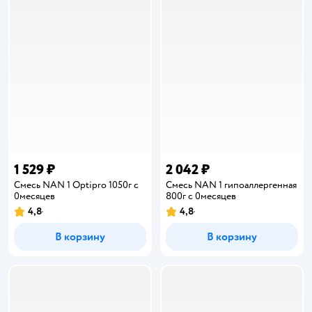
1 529 ₽
2 042 ₽
Смесь NAN 1 Optipro 1050г с
Смесь NAN 1 гипоаллергенная
0месяцев
800г с 0месяцев
4,8
4,8
Рейтинг:
Рейтинг:
В корзину
В корзину