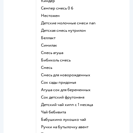
киндер
семпер смесь 0 6
нестожен
Детские молочные смеси nan
детская смесь нутрилон
беллакт
симилак
смесь агуша
бибиколь смесь
смесь
смесь для новорожденных
сок сады придонья
агуша сок для беременных
сок детский фрутоняня
детский чай хипп с 1 месяца
чай бебивита
бабушкино лукошко чай
ручки на бутылочку авент