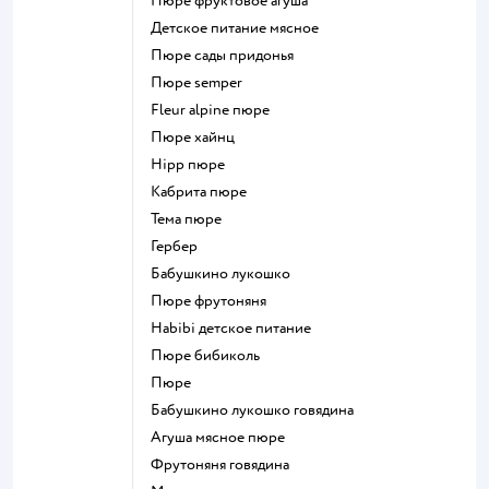
пюре фруктовое агуша
детское питание мясное
пюре сады придонья
пюре semper
fleur alpine пюре
пюре хайнц
hipp пюре
кабрита пюре
тема пюре
гербер
бабушкино лукошко
пюре фрутоняня
habibi детское питание
пюре бибиколь
пюре
бабушкино лукошко говядина
агуша мясное пюре
фрутоняня говядина