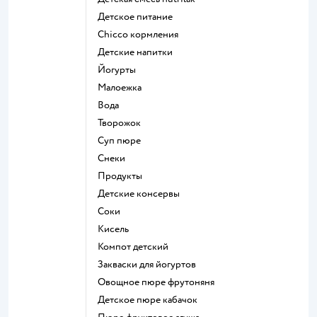
детское питание
chicco кормления
детские напитки
йогурты
малоежка
Вода
творожок
суп пюре
Снеки
Продукты
детские консервы
Соки
кисель
компот детский
Закваски для йогуртов
овощное пюре фрутоняня
детское пюре кабачок