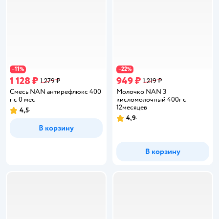
11
22
−
%
−
%
1 128 ₽
949 ₽
1 279 ₽
1 219 ₽
Смесь NAN антирефлюкс 400
Молочко NAN 3
г с 0 мес
кисломолочный 400г с
12месяцев
4,5
Рейтинг:
4,9
Рейтинг:
В корзину
В корзину