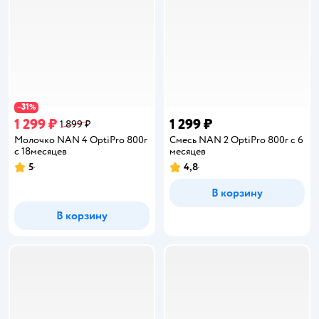
31
−
%
1 299 ₽
1 299 ₽
1 899 ₽
Молочко NAN 4 OptiPro 800г
Смесь NAN 2 OptiPro 800г с 6
с 18месяцев
месяцев
5
4,8
Рейтинг:
Рейтинг:
В корзину
В корзину