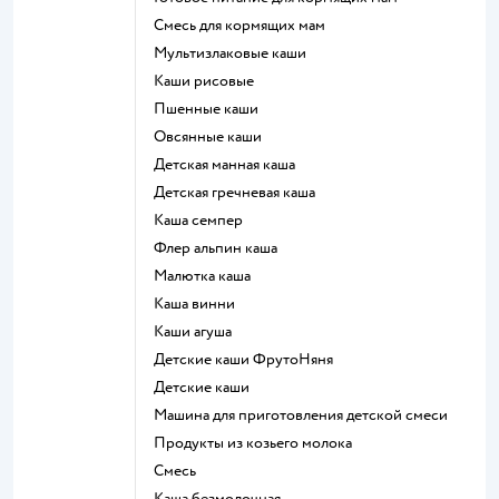
смесь для кормящих мам
Мультизлаковые каши
Каши рисовые
Пшенные каши
овсянные каши
детская манная каша
детская гречневая каша
каша семпер
флер альпин каша
малютка каша
каша винни
каши агуша
Детские каши ФрутоНяня
детские каши
машина для приготовления детской смеси
продукты из козьего молока
смесь
каша безмолочная