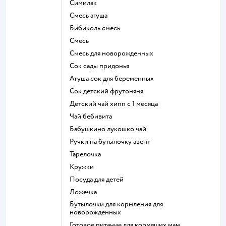
симилак
смесь агуша
бибиколь смесь
смесь
смесь для новорожденных
сок сады придонья
агуша сок для беременных
сок детский фрутоняня
детский чай хипп с 1 месяца
чай бебивита
бабушкино лукошко чай
ручки на бутылочку авент
тарелочка
кружки
посуда для детей
ложечка
бутылочки для кормления для
новорожденных
готовое питание для кормящих мам