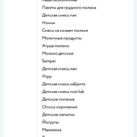
пакеты для грудного молока
детская смесь nan
нэнни
смесь на козьем молоке
молочные продукты
агуша молоко
молоко детское
semper
детская смесь нан
hipp
детская смесь кабрита
детская смесь nutrilak
детское питание
chicco кормления
детские напитки
йогурты
малоежка