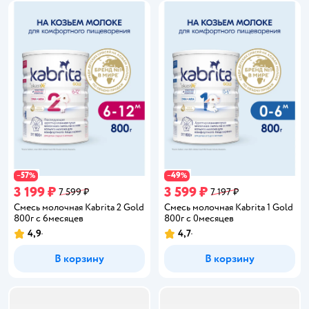
57
49
−
%
−
%
3 199 ₽
3 599 ₽
7 599 ₽
7 197 ₽
Смесь молочная Kabrita 2 Gold
Смесь молочная Kabrita 1 Gold
800г с 6месяцев
800г c 0месяцев
4,9
4,7
Рейтинг:
Рейтинг:
В корзину
В корзину