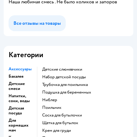
Наша любимая смесь . Не было коликов и запоров
Все отзывы на товары
Категории
Аксессуары
детские слюнявчики
Бакалея
набор детской посуды
Детские
трубочка для поильника
смеси
подушка для беременных
Напитки,
ниблер
соки, воды
поильник
Детская
посуда
соска для бутылочки
Для
щетка для бутылок
кормящих
мам
крем для груди