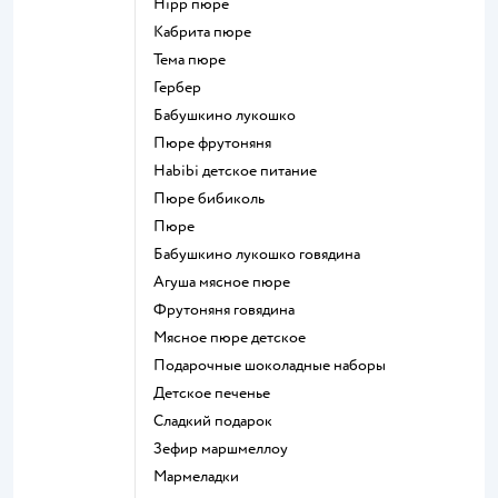
hipp пюре
кабрита пюре
тема пюре
гербер
бабушкино лукошко
пюре фрутоняня
habibi детское питание
пюре бибиколь
пюре
бабушкино лукошко говядина
агуша мясное пюре
фрутоняня говядина
мясное пюре детское
подарочные шоколадные наборы
детское печенье
сладкий подарок
зефир маршмеллоу
мармеладки