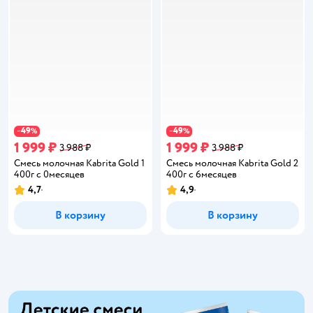
49
49
−
%
−
%
1 999 ₽
1 999 ₽
3 988 ₽
3 988 ₽
Смесь молочная Kabrita Gold 1
Смесь молочная Kabrita Gold 2
400г с 0месяцев
400г с 6месяцев
4,7
4,9
Рейтинг:
Рейтинг:
В корзину
В корзину