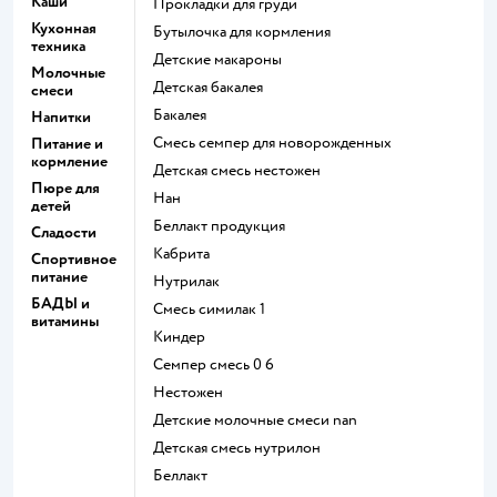
Каши
прокладки для груди
Кухонная
бутылочка для кормления
техника
детские макароны
Молочные
детская бакалея
смеси
бакалея
Напитки
смесь семпер для новорожденных
Питание и
кормление
детская смесь нестожен
Пюре для
нан
детей
беллакт продукция
Сладости
кабрита
Спортивное
питание
нутрилак
БАДЫ и
смесь симилак 1
витамины
киндер
семпер смесь 0 6
нестожен
Детские молочные смеси nan
детская смесь нутрилон
беллакт