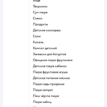
Вода
творожок
суп пюре
Снеки
Продукты
детские консервы
Соки
кисель
компот детский
Закваски для йогуртов
овощное пюре фрутоняня
детское пюре кабачок
пюре фруктовое агуша
детское питание мясное
пюре сады придонья
пюре semper
fleur alpine пюре
пюре хайнц