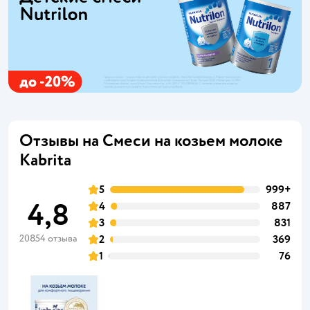
Отзывы на Смеси на козьем молоке
Kabrita
5
999+
4,8
4
887
3
831
20854 отзыва
2
369
1
76