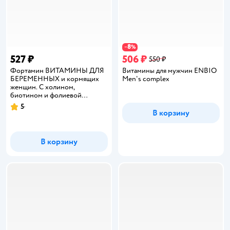
8
−
%
527 ₽
506 ₽
550 ₽
Фортамин ВИТАМИНЫ ДЛЯ
Витамины для мужчин ENBIO
БЕРЕМЕННЫХ и кормящих
Men's complex
женщин. С холином,
биотином и фолиевой
кислотой. ВТФ, 30 таб
5
Рейтинг:
В корзину
В корзину