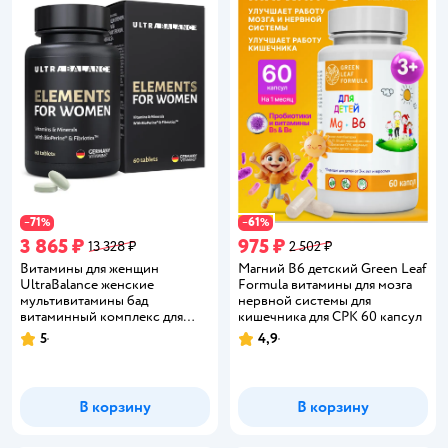
71
61
−
%
−
%
3 865 ₽
975 ₽
13 328 ₽
2 502 ₽
Витамины для женщин
Магний В6 детский Green Leaf
UltraBalance женские
Formula витамины для мозга
мультивитамины бад
нервной системы для
витаминный комплекс для
кишечника для СРК 60 капсул
взрослых 60 таблеток
5
4,9
Рейтинг:
Рейтинг:
В корзину
В корзину