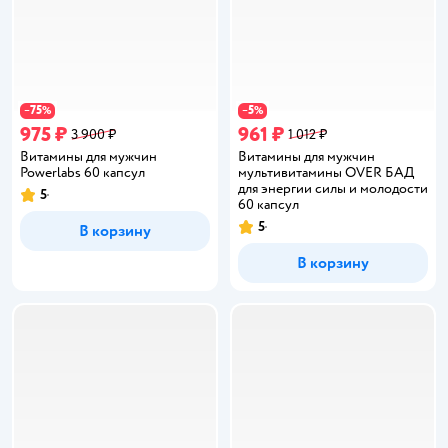
75
5
−
%
−
%
975 ₽
961 ₽
3 900 ₽
1 012 ₽
Витамины для мужчин
Витамины для мужчин
Powerlabs 60 капсул
мультивитамины OVER БАД
для энергии силы и молодости
5
Рейтинг:
60 капсул
5
В корзину
Рейтинг:
В корзину