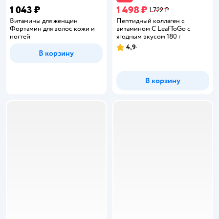
1 043 ₽
1 498 ₽
1 722 ₽
Витамины для женщин
Пептидный коллаген с
Фортамин для волос кожи и
витамином С LeafToGo с
ногтей
ягодным вкусом 180 г
4,9
Рейтинг:
В корзину
В корзину