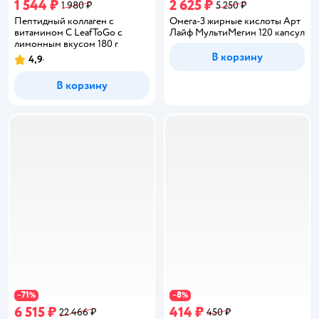
1 544 ₽
2 625 ₽
1 980 ₽
5 250 ₽
Пептидный коллаген с
Омега-3 жирные кислоты Арт
витамином С LeafToGo с
Лайф МультиМегин 120 капсул
лимонным вкусом 180 г
В корзину
4,9
Рейтинг:
В корзину
71
8
−
%
−
%
6 515 ₽
414 ₽
22 466 ₽
450 ₽