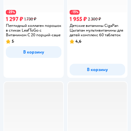
25
15
−
%
−
%
1 297 ₽
1 955 ₽
1 730 ₽
2 300 ₽
Пептидный коллаген порошок
Детские витамины CigaPan
в стиках LeafToGo с
Цыгапан мультивитамины для
Витамином C 20 порций-саше
детей комплекс 60 таблеток
5
4,6
Рейтинг:
Рейтинг:
В корзину
В корзину