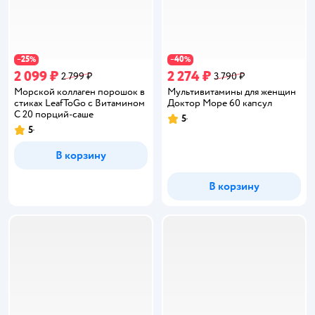
25
40
−
%
−
%
2 099 ₽
2 274 ₽
2 799 ₽
3 790 ₽
Морской коллаген порошок в
Мультивитамины для женщин
стиках LeafToGo с Витамином
Доктор Море 60 капсул
C 20 порций-саше
5
Рейтинг:
5
Рейтинг:
В корзину
В корзину