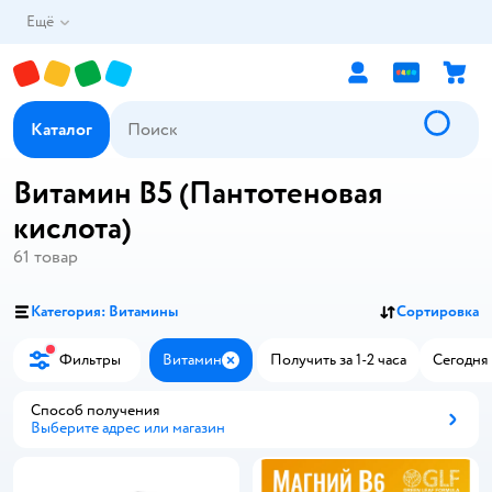
Ещё
Каталог
Витамин B5 (Пантотеновая
кислота)
61
товар
Категория: Витамины
Сортировка
Фильтры
Витамин
Получить за 1-2 часа
Сегодня 
Закрыть
Способ получения
Выберите адрес или магазин
Способ получения