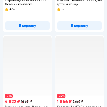
Мармеладные витамины LIVS
Комплекс витаминов LIVS Для
Детский комплекс
детей и женщин
4,9
5
Рейтинг:
Рейтинг:
В корзину
В корзину
71
30
−
%
−
%
4 822 ₽
1 866 ₽
16 631 ₽
2 667 ₽
Витамины группы В премиум
Коллаген LeafToGo порошок в