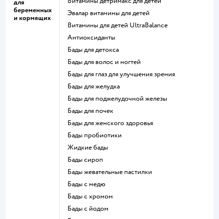
Витамины детримакс для детей
для
беременных
Эвалар витамины для детей
и кормящих
Витамины для детей UltraBalance
Антиоксиданты
Бады для детокса
Бады для волос и ногтей
Бады для глаз для улучшения зрения
Бады для желудка
Бады для поджелудочной железы
Бады для почек
Бады для женского здоровья
Бады пробиотики
Жидкие бады
Бады сироп
Бады жевательные пастилки
Бады с медю
Бады с хромом
Бады с йодом