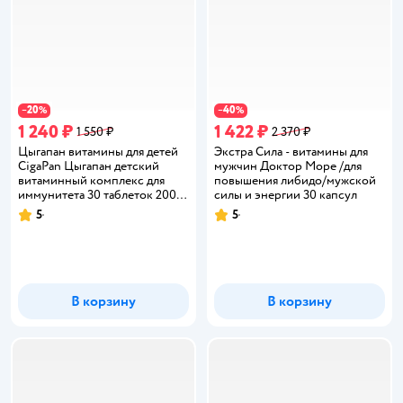
20
40
−
%
−
%
1 240 ₽
1 422 ₽
1 550 ₽
2 370 ₽
Цыгапан витамины для детей
Экстра Сила - витамины для
CigaPan Цыгапан детский
мужчин Доктор Море /для
витаминный комплекс для
повышения либидо/мужской
иммунитета 30 таблеток 200
силы и энергии 30 капсул
мг
5
5
Рейтинг:
Рейтинг:
В корзину
В корзину