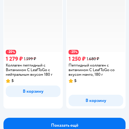
20
25
−
%
−
%
1 279 ₽
1 250 ₽
1 599 ₽
1 680 ₽
Коллаген пептидный с
Пептидный коллаген с
Витамином С LeafToGo с
витамином С LeafToGo со
нейтральным вкусом 180 г
вкусом манго, 180 г
5
5
Рейтинг:
Рейтинг:
В корзину
В корзину
Показать ещё