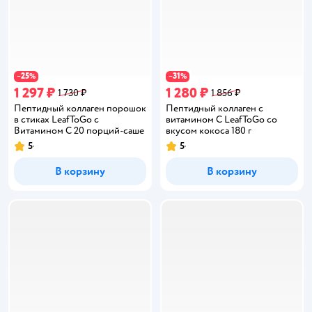
25
31
−
%
−
%
1 297 ₽
1 280 ₽
1 730 ₽
1 856 ₽
Пептидный коллаген порошок
Пептидный коллаген с
в стиках LeafToGo с
витамином С LeafToGo со
Витамином C 20 порций-саше
вкусом кокоса 180 г
5
5
Рейтинг:
Рейтинг:
В корзину
В корзину