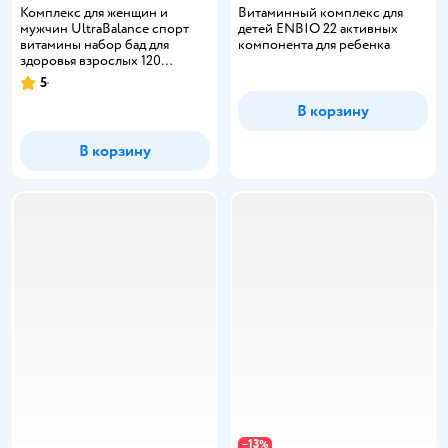
Комплекс для женщин и
Витаминный комплекс для
мужчин UltraBalance спорт
детей ENBIO 22 активных
витамины набор бад для
компонента для ребенка
здоровья взрослых 120
таблеток
5
Рейтинг:
В корзину
В корзину
13
−
%