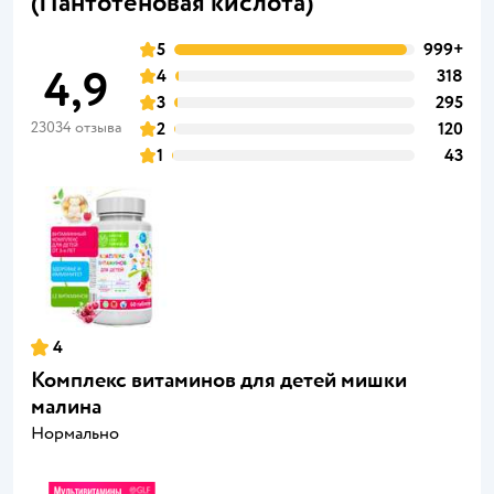
(Пантотеновая кислота)
5
999+
4,9
4
318
3
295
23034 отзыва
2
120
1
43
4
Комплекс витаминов для детей мишки
малина
Нормально