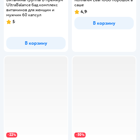
UltraBalance бад комплекс
саше
витаминов для женщин и
4,9
Рейтинг:
мужчин 60 капсул
5
В корзину
Рейтинг:
В корзину
22
50
−
%
−
%