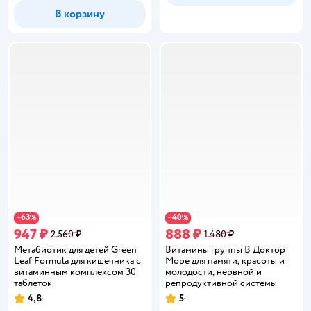
В корзину
63
40
−
%
−
%
947 ₽
888 ₽
2 560 ₽
1 480 ₽
Метабиотик для детей Green
Витамины группы B Доктор
Leaf Formula для кишечника с
Море для памяти, красоты и
витаминным комплексом 30
молодости, нервной и
таблеток
репродуктивной системы
4,8
5
Рейтинг:
Рейтинг: