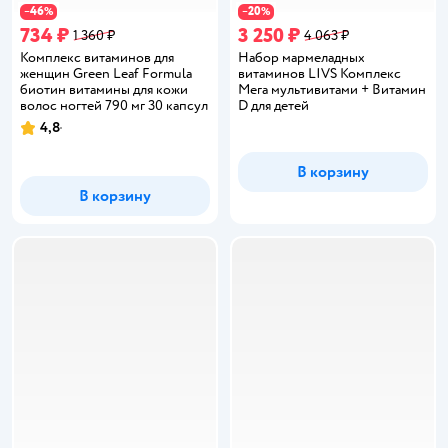
46
20
−
%
−
%
734 ₽
3 250 ₽
1 360 ₽
4 063 ₽
Комплекс витаминов для
Набор мармеладных
женщин Green Leaf Formula
витаминов LIVS Комплекс
биотин витамины для кожи
Мега мультивитами + Витамин
волос ногтей 790 мг 30 капсул
D для детей
4,8
Рейтинг:
В корзину
В корзину