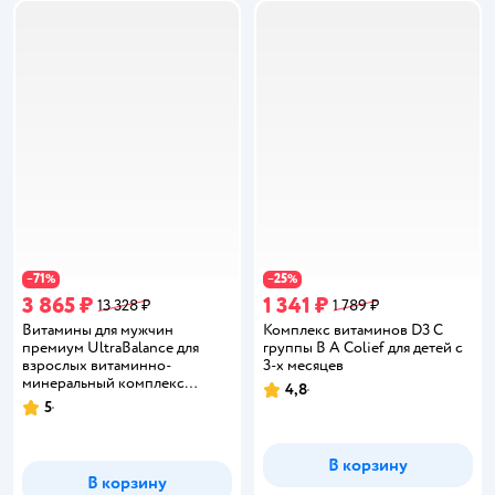
71
25
−
%
−
%
3 865 ₽
1 341 ₽
13 328 ₽
1 789 ₽
Витамины для мужчин
Комплекс витаминов D3 С
премиум UltraBalance для
группы В А Colief для детей с
взрослых витаминно-
3-х месяцев
минеральный комплекс
4,8
Рейтинг:
мужского здоровья 60
5
Рейтинг:
таблеток
В корзину
В корзину