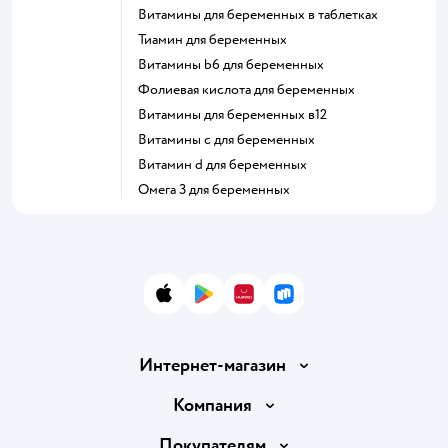
Витамины для беременных в таблетках
Тиамин для беременных
Витамины b6 для беременных
Фолиевая кислота для беременных
Витамины для беременных в12
Витамины c для беременных
Витамин d для беременных
Омега 3 для беременных
App Store
Google Play
AppGallery
RuStore
Интернет-магазин
Доставка и оплата
Компания
Продавать в Детском мире
О компании
Покупателям