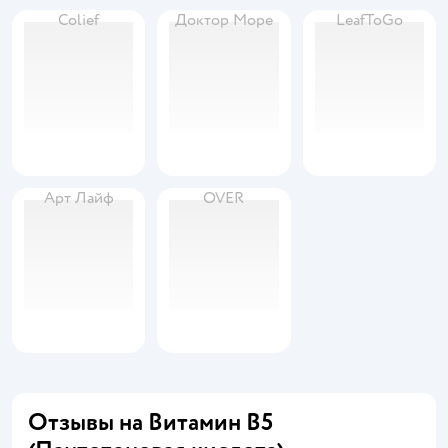
Colief
Доктор Море
LeafToGo
Арт Лайф
OVER
Отзывы на Витамин B5