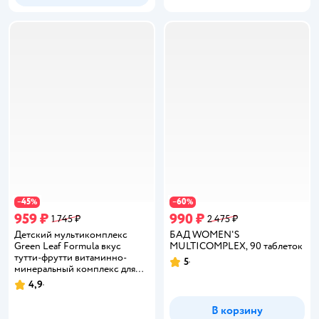
45
60
−
%
−
%
959 ₽
990 ₽
1 745 ₽
2 475 ₽
Детский мультикомплекс
БАД WOMEN'S
Green Leaf Formula вкус
MULTICOMPLEX, 90 таблеток
тутти-фрутти витаминно-
5
Рейтинг:
минеральный комплекс для
детей от 3 лет 1 банка
4,9
Рейтинг:
В корзину