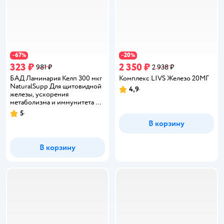
67
20
−
%
−
%
323 ₽
2 350 ₽
981 ₽
2 938 ₽
БАД Ламинария Келп 300 мкг
Комплекс LIVS Железо 20МГ
NaturalSupp Для щитовидной
4,9
Рейтинг:
железы, ускорения
метаболизма и иммунитета 60
капсул
5
Рейтинг:
В корзину
В корзину