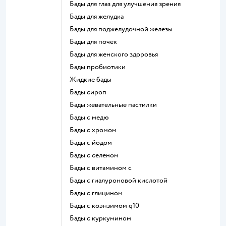
Бады для глаз для улучшения зрения
Бады для желудка
Бады для поджелудочной железы
Бады для почек
Бады для женского здоровья
Бады пробиотики
Жидкие бады
Бады сироп
Бады жевательные пастилки
Бады с медю
Бады с хромом
Бады с йодом
Бады с селеном
Бады с витамином c
Бады с гиалуроновой кислотой
Бады с глицином
Бады с коэнзимом q10
Бады с куркумином