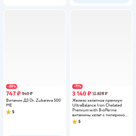
20
71
−
%
−
%
747 ₽
3 140 ₽
940 ₽
10 828 ₽
Витамин Д3 Dr. Zubareva 500
Железо хелатное премиум
МЕ
UltraBalance Iron Chelated
Premium with BioPerine
5
Рейтинг:
витамины хелат с пиперином
90 капсул
5
Рейтинг: