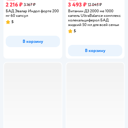
2 216 ₽
3 493 ₽
3 167 ₽
12 045 ₽
БАД Эвалар Индол форте 200
Витамин Д3 2000 ме 1000
мг 60 капсул
капель UltraBalance комплекс
холекальциферол БАД
5
Рейтинг:
жидкий 50 мл для всей семьи
5
Рейтинг:
В корзину
В корзину