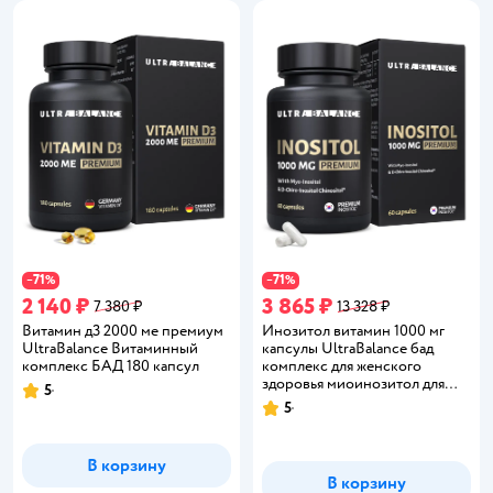
71
71
−
%
−
%
2 140 ₽
3 865 ₽
7 380 ₽
13 328 ₽
Витамин д3 2000 ме премиум
Инозитол витамин 1000 мг
UltraBalance Витаминный
капсулы UltraBalance бад
комплекс БАД 180 капсул
комплекс для женского
здоровья миоинозитол для
5
Рейтинг:
женщин и мужчин 60 капсул
5
Рейтинг:
В корзину
В корзину