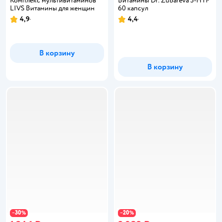
Комплекс мультивитаминов
Витамины Dr. Zubareva 5-HTP
LIVS Витамины для женщин
60 капсул
4,9
4,4
Рейтинг:
Рейтинг:
В корзину
В корзину
30
20
−
%
−
%