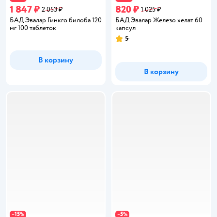
1 847 ₽
820 ₽
2 053 ₽
1 025 ₽
БАД Эвалар Гинкго билоба 120
БАД Эвалар Железо хелат 60
мг 100 таблеток
капсул
5
Рейтинг:
В корзину
В корзину
15
5
−
%
−
%