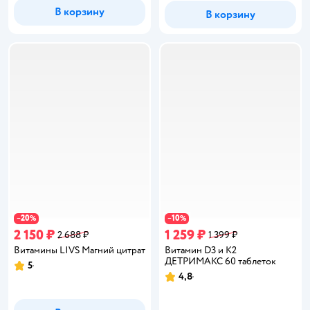
В корзину
В корзину
20
10
−
%
−
%
2 150 ₽
1 259 ₽
2 688 ₽
1 399 ₽
Витамины LIVS Магний цитрат
Витамин D3 и К2
ДЕТРИМАКС 60 таблеток
5
Рейтинг:
4,8
Рейтинг: