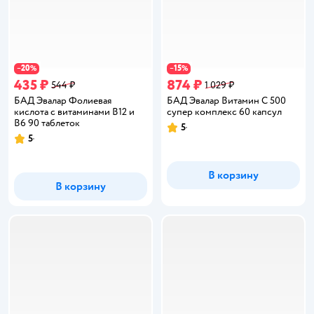
20
15
−
%
−
%
435 ₽
874 ₽
544 ₽
1 029 ₽
БАД Эвалар Фолиевая
БАД Эвалар Витамин С 500
кислота с витаминами В12 и
супер комплекс 60 капсул
В6 90 таблеток
5
Рейтинг:
5
Рейтинг:
В корзину
В корзину