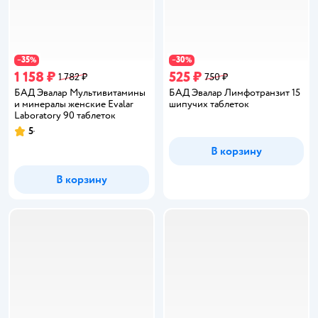
35
30
−
%
−
%
1 158 ₽
525 ₽
1 782 ₽
750 ₽
БАД Эвалар Мультивитамины
БАД Эвалар Лимфотранзит 15
и минералы женские Evalar
шипучих таблеток
Laboratory 90 таблеток
5
Рейтинг:
В корзину
В корзину