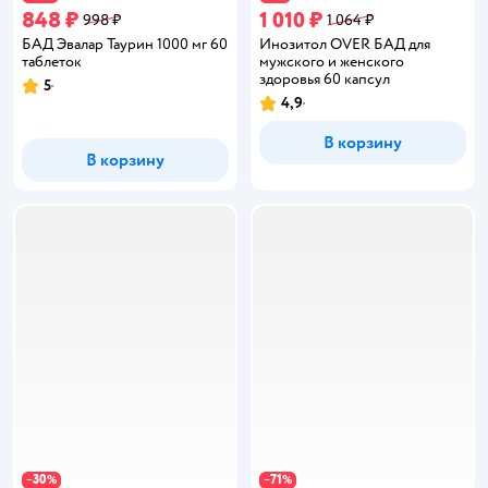
848 ₽
1 010 ₽
998 ₽
1 064 ₽
БАД Эвалар Таурин 1000 мг 60
Инозитол OVER БАД для
таблеток
мужского и женского
здоровья 60 капсул
5
Рейтинг:
4,9
Рейтинг:
В корзину
В корзину
30
71
−
%
−
%