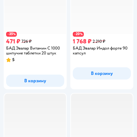
35
20
−
%
−
%
471 ₽
1 768 ₽
726 ₽
2 210 ₽
БАД Эвалар Витамин С 1000
БАД Эвалар Индол форте 90
шипучие таблетки 20 штук
капсул
5
Рейтинг:
В корзину
В корзину