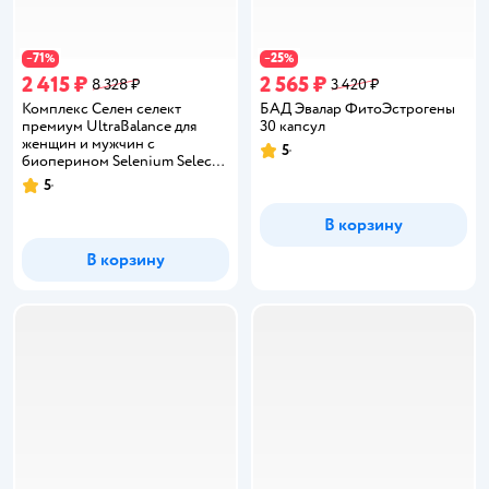
71
25
−
%
−
%
2 415 ₽
2 565 ₽
8 328 ₽
3 420 ₽
Комплекс Селен селект
БАД Эвалар ФитоЭстрогены
премиум UltraBalance для
30 капсул
женщин и мужчин с
5
Рейтинг:
биоперином Selenium Select
BioPerine БАД 90 капсул
5
Рейтинг:
В корзину
В корзину