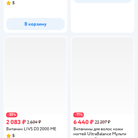
5
Рейтинг:
В корзину
20
71
−
%
−
%
2 083 ₽
6 440 ₽
2 604 ₽
22 207 ₽
Витамин LIVS D3 2000 ME
Витамины для волос кожи
ногтей UltraBalance Мульти
5