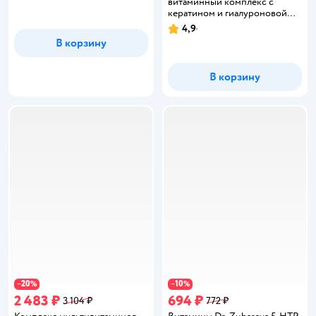
Рейтинг:
витаминный комплекс с
кератином и гиалуроновой
кислотой 60 капсул
4,9
Рейтинг:
В корзину
В корзину
20
10
−
%
−
%
2 483 ₽
694 ₽
3 104 ₽
772 ₽