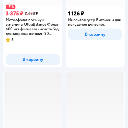
71
−
%
3 375 ₽
1 126 ₽
11 638 ₽
Метилфолат премиум
Инозитол qeep Витамины для
витамины UltraBalance Фолат
похудения для волос
400 мкг фолиевая кислота бад
для здоровья женщин 90
В корзину
капсул
5
Рейтинг:
В корзину