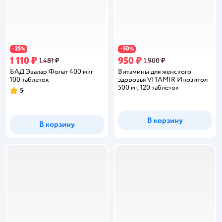
25
50
−
%
−
%
1 110 ₽
950 ₽
1 481 ₽
1 900 ₽
БАД Эвалар Фолат 400 мкг
Витамины для женского
100 таблеток
здоровья VITAMIR Инозитол
500 мг, 120 таблеток
5
Рейтинг:
В корзину
В корзину