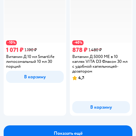
10
40
−
%
−
%
1 071 ₽
878 ₽
1 190 ₽
1 480 ₽
Витамин Д 10 мл Smartlife
Витамин Д 5000 МЕ в 10
липосомальный 10 мл 30
каплях VITA D3 Флакон 30 мл
порций
с удобной капельницей-
дозатором
В корзину
4,7
Рейтинг:
В корзину
Показать ещё