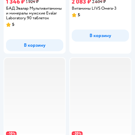
1 346 ₽
2 083 ₽
1 924 ₽
2 604 ₽
БАД Эвалар Мультивитамины
Витамины LIVS Омега-3
и минералы мужские Evalar
5
Рейтинг:
Laboratory 90 таблеток
5
Рейтинг:
В корзину
В корзину
10
20
−
%
−
%