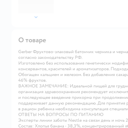
далее
О товаре
Gerber Фруктово-злаковый батончик черника и черная
согласно законодательству РФ.
Изготовлено без использования генетически модиф
консервантов, красителей и ароматизаторов. Подходи
Обогащен кальцием и железом. Без добавления сахара
46% фруктов.
ВАЖНОЕ ЗАМЕЧАНИЕ
: Идеальной пищей для грудн
организация здравоохранения рекомендует исключит
и последующее введение прикорма при продолжении
поддерживает данную рекомендацию. Для принятия р
в рацион ребенка необходима консультация специали
ОТВЕТЫ НА ВОПРОСЫ ПО ПИТАНИЮ
Эксперты линии заботы Nestle
на связи день и ночь 
Состав
: Хлопья банана - 38,3%, концентрированный 