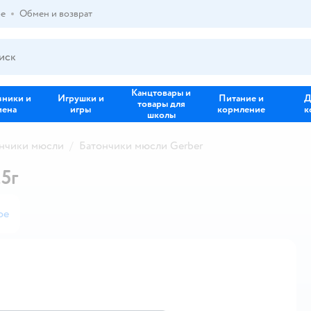
ре
Обмен и возврат
Канцтовары и
зники и
Игрушки и
Питание и
Д
товары для
иена
игры
кормление
к
школы
нчики мюсли
Батончики мюсли Gerber
5г
ое