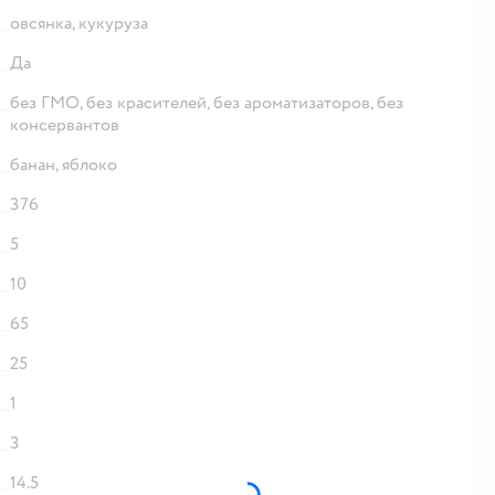
овсянка,
кукуруза
Да
без ГМО,
без красителей,
без ароматизаторов,
без
консервантов
банан,
яблоко
376
5
10
65
25
1
3
14.5