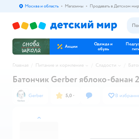
Москва и область
Магазины
Продавать в Детском ми
Выбор адреса доставки.
Одежда и
Подгу
Акции
обувь
гиг
Главная
Питание и кормление
Сладости
Бато
Батончик Gerber яблоко-банан 2
Gerber
5,0
·
В избранн
назад