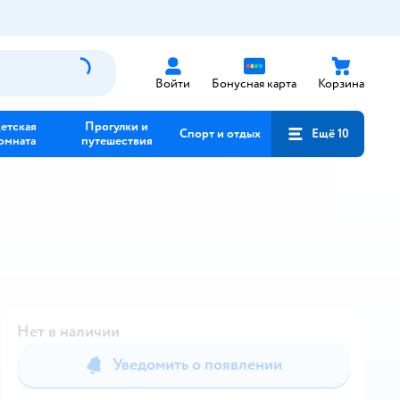
Войти
Бонусная карта
Корзина
етская
Прогулки и
Спорт и отдых
Ещё 10
омната
путешествия
Нет в наличии
Уведомить о появлении