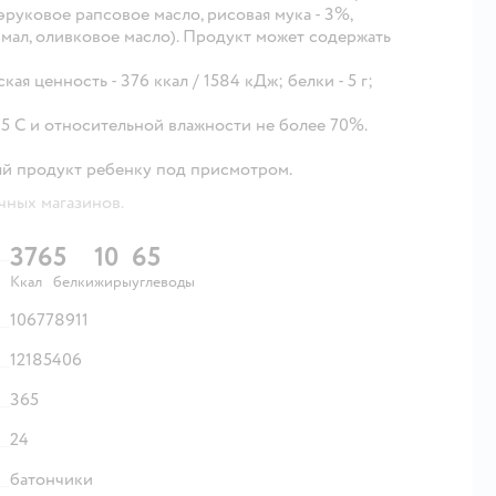
эруковое рапсовое масло, рисовая мука - 3%,
мал, оливковое масло). Продукт может содержать
ская ценность - 376 ккал / 1584 кДж; белки - 5 г;
35 C и относительной влажности не более 70%.
ый продукт ребенку под присмотром.
чных магазинов.
376
5
10
65
Ккал
белки
жиры
углеводы
106778911
12185406
365
24
батончики