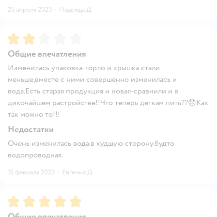
25 апреля 2023
·
Надежда Д.
Рейтинг:
2
Общие впечатления
Изменилась упаковка-горло и крышка стали
меньше,вместе с ними совершенно изменилась и
вода.Есть старая продукция и новая-сравнили и в
дикочайшем растройстве!!Что теперь деткам пить??😞Как
так можно то!!!
Недостатки
Очень изменилась вода.в худшую сторону.будто
водопроводная.
15 февраля 2023
·
Евгения Д.
Рейтинг:
5
Общие впечатления