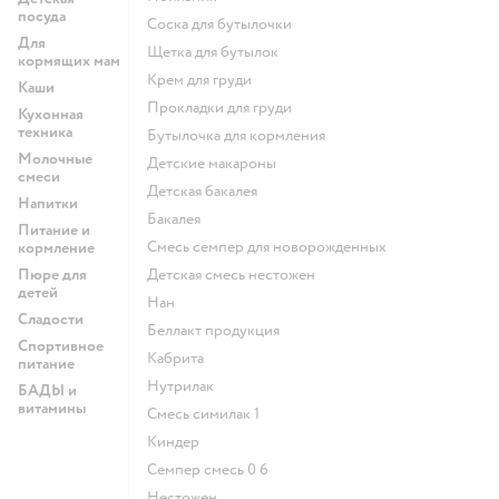
посуда
соска для бутылочки
Для
щетка для бутылок
кормящих мам
крем для груди
Каши
прокладки для груди
Кухонная
техника
бутылочка для кормления
Молочные
детские макароны
смеси
детская бакалея
Напитки
бакалея
Питание и
смесь семпер для новорожденных
кормление
Пюре для
детская смесь нестожен
детей
нан
Сладости
беллакт продукция
Спортивное
кабрита
питание
нутрилак
БАДЫ и
витамины
смесь симилак 1
киндер
семпер смесь 0 6
нестожен