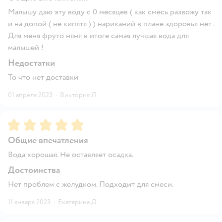
Малышу даю эту воду с 0 месяцев ( как смесь развожу так
и на допой ( не кипятя ) ) нариканий в плане здоровья нет .
Для меня фруто няня в итоге самая лучшая вода для
малышей !
Недостатки
То что нет доставки
01 апреля 2023
·
Виктория Л.
Рейтинг:
5
Общие впечатления
Вода хорошая. Не оставляет осадка.
Достоинства
Нет проблем с желудком. Подходит для смеси.
11 января 2023
·
Екатерина Д.