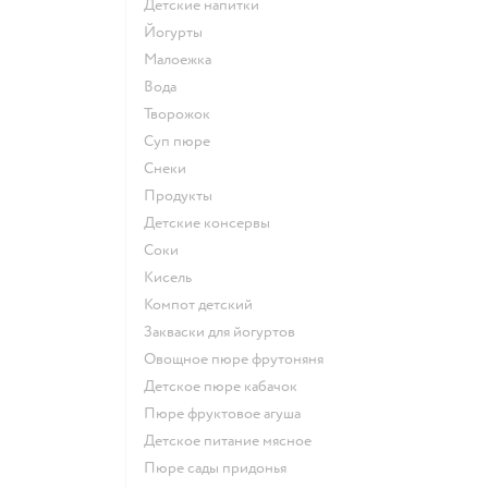
детские напитки
йогурты
малоежка
Вода
творожок
суп пюре
Снеки
Продукты
детские консервы
Соки
кисель
компот детский
Закваски для йогуртов
овощное пюре фрутоняня
детское пюре кабачок
пюре фруктовое агуша
детское питание мясное
пюре сады придонья