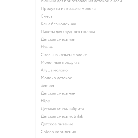
машина для приготовления детской смеси
продукты из козьего молока
смесь
каша безмолочная
пакеты для грудного молока
детская смесь nan
нэнни
смесь на козьем молоке
молочные продукты
агуша молоко
молоко детское
semper
детская смесь нан
hipp
детская смесь кабрита
детская смесь nutrilak
детское питание
chicco кормления