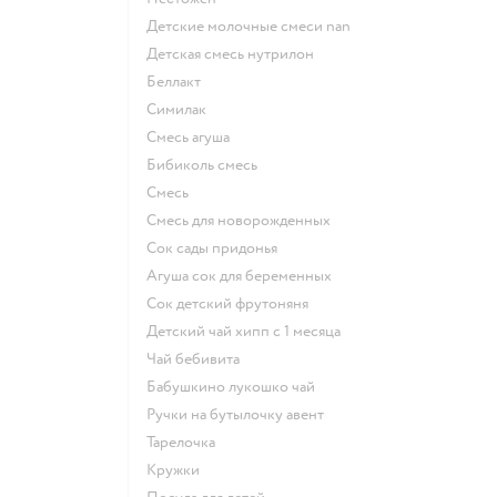
Детские молочные смеси nan
детская смесь нутрилон
беллакт
симилак
смесь агуша
бибиколь смесь
смесь
смесь для новорожденных
сок сады придонья
агуша сок для беременных
сок детский фрутоняня
детский чай хипп с 1 месяца
чай бебивита
бабушкино лукошко чай
ручки на бутылочку авент
тарелочка
кружки