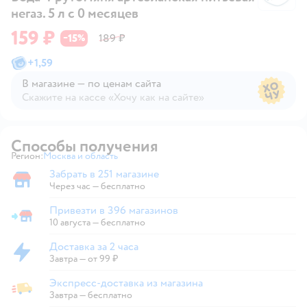
негаз. 5 л с 0 месяцев
159 ₽
15
189 ₽
−
%
+
1,59
В магазине — по ценам сайта
Скажите на кассе «Хочу как на сайте»
В магазине — по ценам сайта
Способы получения
Регион:
Москва и область
Выбор адреса доставки.
Забрать в 251 магазине
Забрать в магазине
Через час — бесплатно
Привезти в 396 магазинов
Привезти в магазин
10 августа
—
бесплатно
Доставка за 2 часа
Доставка за 2 часа
Завтра
—
от 99 ₽
Экспресс-доставка из магазина
Экспресс-доставка из магазина
Завтра
—
бесплатно