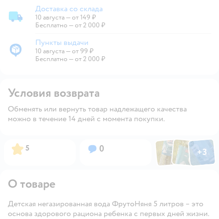
Доставка со склада
10 августа
—
от 149 ₽
Доставка со склада
Бесплатно — от 2 000 ₽
Пункты выдачи
10 августа
—
от 99 ₽
Пункты выдачи
Бесплатно — от 2 000 ₽
Условия возврата
Обменять или вернуть товар надлежащего качества
можно в течение 14 дней с момента покупки.
Фото по
Фото пользовател
Фото пользо
Рейтинг:
Вопросов:
5
0
+
3
Открыть га
О товаре
Детская негазированная вода ФрутоНяня 5 литров – это
основа здорового рациона ребенка с первых дней жизни.