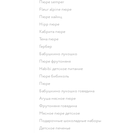
пюре semper
fleur alpine пюре
пюре хайнц
hipp пюре
кабрита пюре
тема пюре
гербер
бабушкино лукошко
пюре фрутоняня
habibi детское питание
пюре бибиколь
пюре
бабушкино лукошко говядина
агуша мясное пюре
фрутоняня говядина
мясное пюре детское
подарочные шоколадные наборы
детское печенье