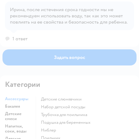
Ирина, после истечения срока годности мы не
Открыть вопрос
рекомендуем использовать воду, так как это может
повлиять на ее свойства и безопасность для ребенка.
1 ответ
Задать вопрос
Категории
Аксессуары
детские слюнявчики
Бакалея
набор детской посуды
Детские
трубочка для поильника
смеси
подушка для беременных
Напитки,
ниблер
соки, воды
поильник
Детская