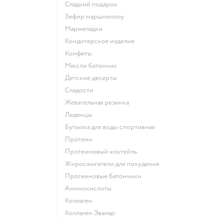
сладкий подарок
зефир маршмеллоу
мармеладки
кондитерское изделие
конфеты
мюсли батончик
детские десерты
сладости
жевательная резинка
леденцы
Бутылка для воды спортивная
Протеин
Протеиновый коктейль
Жиросжигатели для похудения
Протеиновые батончики
Аминокислоты
Коллаген
Коллаген Эвалар