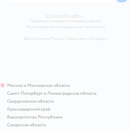
Карта сайта
Ветаптека
Контакты
Магазины сети
© 2026 ООО «ДМ»
•
Правовые условия пользования сайтом
Используем рекомендательные технологии
Детский мир в России
,
Казахстане
и
Беларуси
Москва и Московская область
Санкт-Петербург и Ленинградская область
Свердловская область
Краснодарский край
Башкортостан Республика
Самарская область