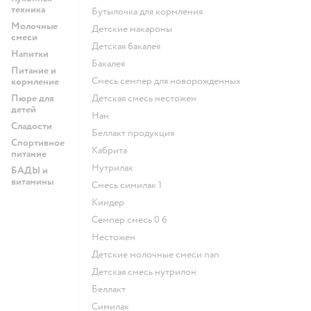
техника
бутылочка для кормления
Молочные
детские макароны
смеси
детская бакалея
Напитки
бакалея
Питание и
смесь семпер для новорожденных
кормление
Пюре для
детская смесь нестожен
детей
нан
Сладости
беллакт продукция
Спортивное
кабрита
питание
нутрилак
БАДЫ и
витамины
смесь симилак 1
киндер
семпер смесь 0 6
нестожен
Детские молочные смеси nan
детская смесь нутрилон
беллакт
симилак