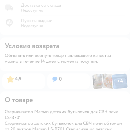
Доставка со склада
Недоступно
Пункты выдачи
Недоступно
Условия возврата
Обменять или вернуть товар надлежащего качества
можно в течение 14 дней с момента покупки.
Фото по
Фото пользовател
Фото пользо
Рейтинг:
Вопросов:
4,9
0
+
4
Открыть га
О товаре
Стерилизатор Maman детских бутылочек для СВЧ печи
LS-B701
Стерилизатор детских бутылочек для СВЧ печи объемом
от 20 литров Maman LS-В701. Стерилизация детских