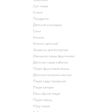
суп пюре
Снеки
Продукты
детские консервы
Соки
кисель
компот детский
Закваски для йогуртов
овощное пюре фрутоняня
детское пюре кабачок
пюре фруктовое агуша
детское питание мясное
пюре сады придонья
пюре semper
fleur alpine пюре
пюре хайнц
hipp пюре