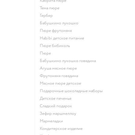
кабрита пюре
тема пюре
гербер
бабушкино лукошко
пюре фрутоняня
habibi детское питание
пюре бибиколь
пюре
бабушкино лукошко говядина
агуша мясное пюре
фрутоняня говядина
мясное пюре детское
подарочные шоколадные наборы
детское печенье
сладкий подарок
зефир маршмеллоу
мармеладки
кондитерское изделие