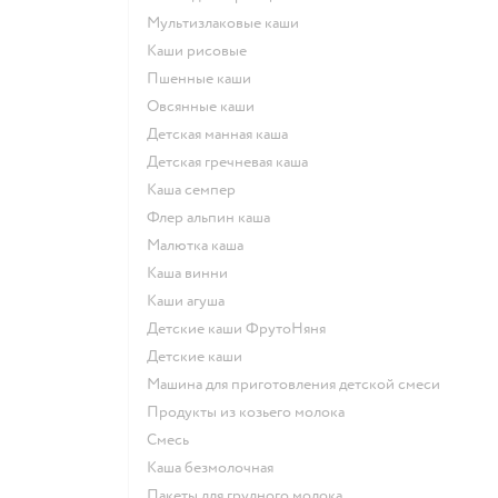
Мультизлаковые каши
Каши рисовые
Пшенные каши
овсянные каши
детская манная каша
детская гречневая каша
каша семпер
флер альпин каша
малютка каша
каша винни
каши агуша
Детские каши ФрутоНяня
детские каши
машина для приготовления детской смеси
продукты из козьего молока
смесь
каша безмолочная
пакеты для грудного молока