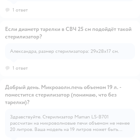
Однако использование стеклянных бутылочек, таких
1 ответ
как AVENT, может зависеть от конкретной модели и
рекомендаций производителя.
Если диаметр тарелки в СВЧ 25 см подойдёт такой
стерилизатор?
Открыть вопрос
Александра, размер стерилизатора: 29х28х17 см.
1 ответ
Добрый день. Микроаолн.печь объемом 19 л. -
поместится стерилизатор (понимаю, что без
тарелки)?
Здравствуйте. Стерилизатор Maman LS-B701
Открыть вопрос
рассчитан на микроволновые печи объемом не менее
20 литров. Ваша модель на 19 литров может быть
слишком компактной, но многое зависит от