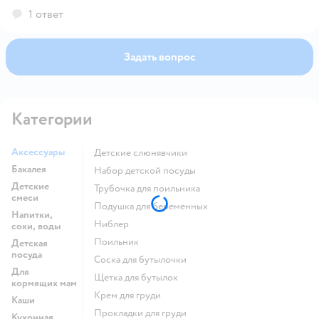
внутренних размеров и формы камеры.
1 ответ
Задать вопрос
Категории
Аксессуары
детские слюнявчики
Бакалея
набор детской посуды
Детские
трубочка для поильника
смеси
подушка для беременных
Напитки,
ниблер
соки, воды
поильник
Детская
посуда
соска для бутылочки
Для
щетка для бутылок
кормящих мам
крем для груди
Каши
прокладки для груди
Кухонная