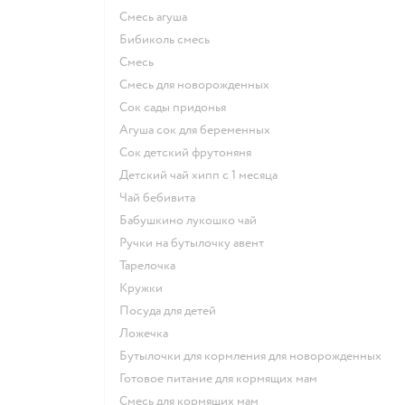
смесь агуша
бибиколь смесь
смесь
смесь для новорожденных
сок сады придонья
агуша сок для беременных
сок детский фрутоняня
детский чай хипп с 1 месяца
чай бебивита
бабушкино лукошко чай
ручки на бутылочку авент
тарелочка
кружки
посуда для детей
ложечка
бутылочки для кормления для новорожденных
готовое питание для кормящих мам
смесь для кормящих мам