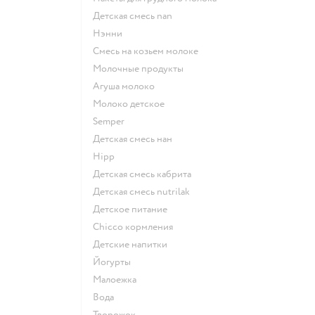
детская смесь nan
нэнни
смесь на козьем молоке
молочные продукты
агуша молоко
молоко детское
semper
детская смесь нан
hipp
детская смесь кабрита
детская смесь nutrilak
детское питание
chicco кормления
детские напитки
йогурты
малоежка
Вода
творожок