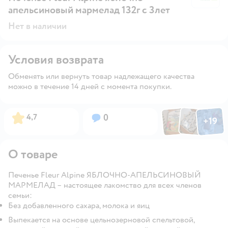
апельсиновый мармелад 132г с 3лет
Нет в наличии
Условия возврата
Обменять или вернуть товар надлежащего качества
можно в течение 14 дней с момента покупки.
Фото по
Фото пользовател
Фото пользо
Рейтинг:
Вопросов:
4,7
0
+
19
Открыть га
О товаре
Печенье Fleur Alpine ЯБЛОЧНО-АПЕЛЬСИНОВЫЙ
МАРМЕЛАД – настоящее лакомство для всех членов
семьи:
Без добавленного сахара, молока и яиц
Выпекается на основе цельнозерновой спельтовой,