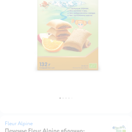
Fleur Alpine
Печенье Fleur Alpine яблочно-
Fl