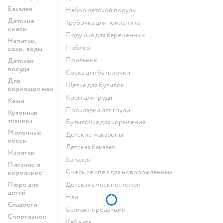
Бакалея
набор детской посуды
Детские
трубочка для поильника
смеси
подушка для беременных
Напитки,
ниблер
соки, воды
поильник
Детская
посуда
соска для бутылочки
Для
щетка для бутылок
кормящих мам
крем для груди
Каши
прокладки для груди
Кухонная
техника
бутылочка для кормления
Молочные
детские макароны
смеси
детская бакалея
Напитки
бакалея
Питание и
смесь семпер для новорожденных
кормление
Пюре для
детская смесь нестожен
детей
нан
Сладости
беллакт продукция
Спортивное
кабрита