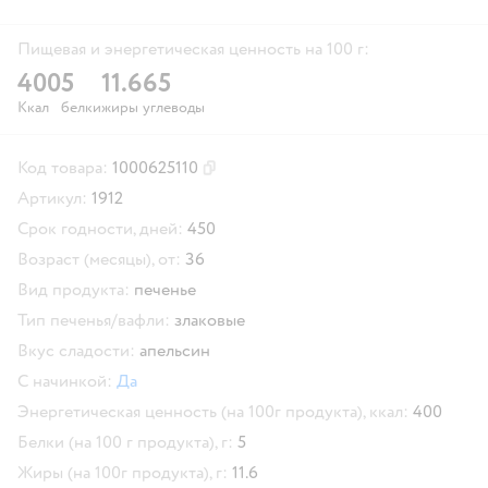
Пищевая и энергетическая ценность на 100 г:
400
5
11.6
65
Ккал
белки
жиры
углеводы
Код товара:
1000625110
Скопировать код товара
Артикул:
1912
Срок годности, дней:
450
Возраст (месяцы), от:
36
Вид продукта:
печенье
Тип печенья/вафли:
злаковые
Вкус сладости:
апельсин
С начинкой:
Да
Энергетическая ценность (на 100г продукта), ккал:
400
Белки (на 100 г продукта), г:
5
Жиры (на 100г продукта), г:
11.6