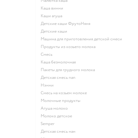
малютка каша
каша винни
каши агуша
Детские каши ФрутоНяня
детские каши
машина для приготовления детской смеси
продукты из козьего молока
смесь
каша безмолочная
пакеты для грудного молока
детская смесь nan
нэнни
смесь на козьем молоке
молочные продукты
агуша молоко
молоко детское
semper
детская смесь нан