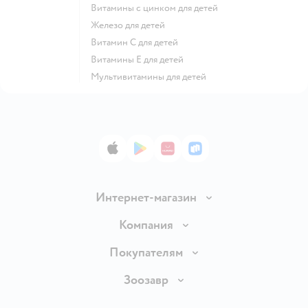
Витамины с цинком для детей
Железо для детей
Витамин С для детей
Витамины Е для детей
Мультивитамины для детей
App Store
Google Play
AppGallery
RuStore
Интернет-магазин
Доставка и оплата
Компания
Продавать в Детском мире
О компании
Покупателям
Обмен и возврат товара
Раскрытие информации
Бонусные карты
Зоозавр
Правила продажи
Инвесторам
Электронные подарочные карты
Промокоды
Товары для кошек
Пресс-центр