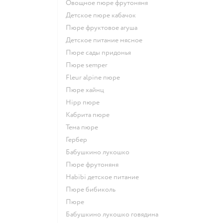
овощное пюре фрутоняня
детское пюре кабачок
пюре фруктовое агуша
детское питание мясное
пюре сады придонья
пюре semper
fleur alpine пюре
пюре хайнц
hipp пюре
кабрита пюре
тема пюре
гербер
бабушкино лукошко
пюре фрутоняня
habibi детское питание
пюре бибиколь
пюре
бабушкино лукошко говядина