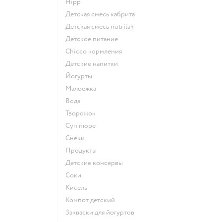
hipp
детская смесь кабрита
детская смесь nutrilak
детское питание
chicco кормления
детские напитки
йогурты
малоежка
Вода
творожок
суп пюре
Снеки
Продукты
детские консервы
Соки
кисель
компот детский
Закваски для йогуртов