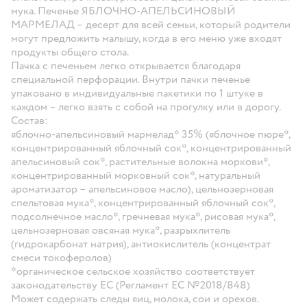
мука. Печенье ЯБЛОЧНО-АПЕЛЬСИНОВЫЙ
МАРМЕЛАД – десерт для всей семьи, который родители
могут предложить
малышу, когда в его меню уже входят
продукты общего стола.
Пачка с печеньем легко открывается благодаря
специальной перфорации. Внутри пачки печенье
упаковано в индивидуальные пакетики по 1 штуке в
каждом – легко взять с собой на прогулку или в дорогу.
Состав:
яблочно-апельсиновый мармелад* 35% (яблочное пюре*,
концентрированный яблочный сок*, концентрированный
апельсиновый сок*, растительные волокна моркови*,
концентрированный морковный сок*, натуральный
ароматизатор – апельсиновое масло), цельнозерновая
спельтовая мука*, концентрированный яблочный сок*,
подсолнечное масло*, гречневая мука*, рисовая мука*,
цельнозерновая овсяная мука*, разрыхлитель
(гидрокарбонат натрия), антиокислитель (концентрат
смеси токоферолов)
*органическое сельское хозяйство соответствует
законодательству ЕС (Регламент ЕС №2018/848)
Может содержать следы яиц, молока, сои и орехов.