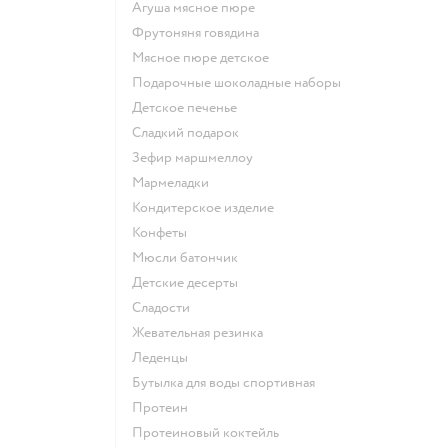
агуша мясное пюре
фрутоняня говядина
мясное пюре детское
подарочные шоколадные наборы
детское печенье
сладкий подарок
зефир маршмеллоу
мармеладки
кондитерское изделие
конфеты
мюсли батончик
детские десерты
сладости
жевательная резинка
леденцы
Бутылка для воды спортивная
Протеин
Протеиновый коктейль