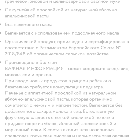
гречневой, рисовой и цельнозерновой овсяной муки
С вкуснейшей прослойкой из натуральной яблочно-
апельсиновой пасты
Без пальмового масла
Выпекается с использованием подсолнечного масла
Органический продукт, произведен и сертифицирован в
соответствии с Регламентом Европейского Союза №
2018/848 об органическом сельском хозяйстве
Произведено в Бельгии
ВАЖНАЯ ИНФОРМАЦИЯ : может содержать следы яиц,
молока, сои и орехов.
При вводе новых продуктов в рацион ребенка о
бязательно требуется консультация педиатра.
Печенье с аппетитной прослойкой из натуральной
яблочно-апельсиновой пасты, которая органично
сочетается с нежным и мягким тестом. Выпекается без
добавленного сахара, молока и яиц. Естественную
фруктовую сладость с легкой кислинкой печенью
придают пюре из яблок, яблочный, апельсиновый и
морковный соки. В состав входит цельнозерновая
спельтовая, гречневая, рисовая и цельнозерновая овсяная