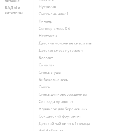
питание
нутрилак
БАДЫ и
витамины
смесь симилак 1
киндер
семпер смесь 0 6
нестожен
Детские молочные смеси nan
детская смесь нутрилон
беллакт
симилак
смесь агуша
бибиколь смесь
смесь
смесь для новорожденных
сок сады придонья
агуша сок для беременных
сок детский фрутоняня
детский чай хипп с 1 месяца
чай бебивита