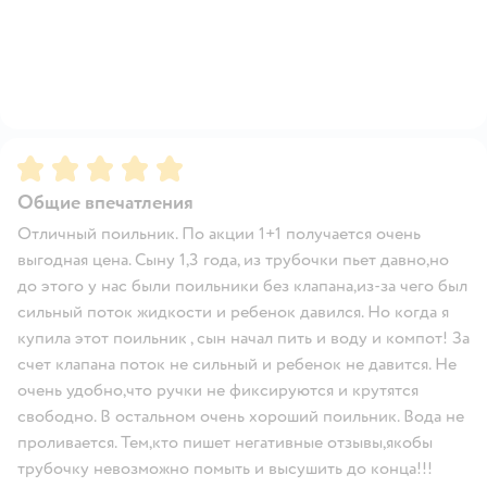
Рейтинг:
5
Общие впечатления
Отличный поильник. По акции 1+1 получается очень
выгодная цена. Сыну 1,3 года, из трубочки пьет давно,но
до этого у нас были поильники без клапана,из-за чего был
сильный поток жидкости и ребенок давился. Но когда я
купила этот поильник , сын начал пить и воду и компот! За
счет клапана поток не сильный и ребенок не давится. Не
очень удобно,что ручки не фиксируются и крутятся
свободно. В остальном очень хороший поильник. Вода не
проливается. Тем,кто пишет негативные отзывы,якобы
трубочку невозможно помыть и высушить до конца!!!