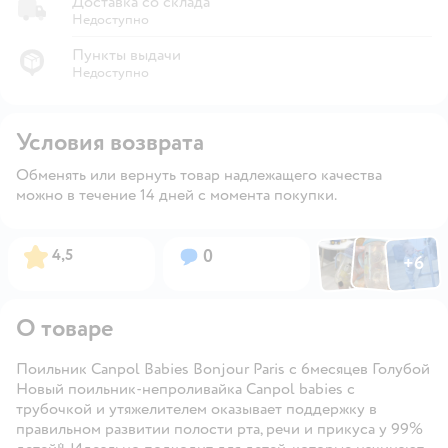
Доставка со склада
Недоступно
Пункты выдачи
Недоступно
Условия возврата
Обменять или вернуть товар надлежащего качества
можно в течение 14 дней с момента покупки.
Фото по
Фото пользовател
Фото пользо
Рейтинг:
Вопросов:
4,5
0
+
6
Открыть га
О товаре
Поильник Canpol Babies Bonjour Paris с 6месяцев Голубой
Новый поильник-непроливайка Canpol babies с
трубочкой и утяжелителем оказывает поддержку в
правильном развитии полости рта, речи и прикуса у 99%