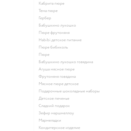
кабрита пюре
тема пюре
гербер
бабушкино лукошко
пюре фрутоняня
habibi детское питание
пюре бибиколь
пюре
бабушкино лукошко говядина
агуша мясное пюре
фрутоняня говядина
мясное пюре детское
подарочные шоколадные наборы
детское печенье
сладкий подарок
зефир маршмеллоу
мармеладки
кондитерское изделие