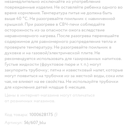
незамедлительно исключайте из употребления
поврежденные изделия. Не оставляйте ребенка одного во
время кормления. Температура питья не должна быть
выше 40 °C. Не разогревайте поильник с навинченной
крышкой. При разогреве в СВЧ-печи соблюдайте
осторожность из-за опасности ожога вследствие
неравномерного нагрева. После разогрева перемешайте
содержимое для равномерного распределения тепла и
проверьте температуру. Не разогревайте поильник в
духовке и на газовой/электрической плите. Не
рекомендуется использовать для газированных напитков.
Густые жидкости (фруктовое пюре и т. п.) могут
закупорить трубочку; пятна и известковый налет, которые
могут появиться на трубочке из-за жесткой воды, сока или
чая, не влияют на ее свойства. Не используйте трубочки
для кормления детей младше 6 месяцев.
Цены в интернет-магазине могут отличаться
от розничных магазинов.
Код товара:
1000628175
Скопировать код товара
Артикул:
56/607_blu