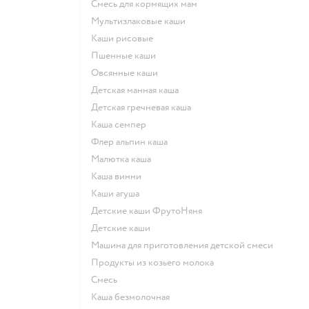
смесь для кормящих мам
Мультизлаковые каши
Каши рисовые
Пшенные каши
овсянные каши
детская манная каша
детская гречневая каша
каша семпер
флер альпин каша
малютка каша
каша винни
каши агуша
Детские каши ФрутоНяня
детские каши
машина для приготовления детской смеси
продукты из козьего молока
смесь
каша безмолочная