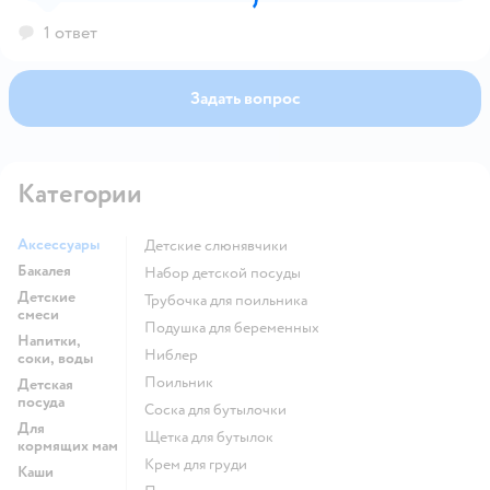
1 ответ
Задать вопрос
Категории
Аксессуары
детские слюнявчики
Бакалея
набор детской посуды
Детские
трубочка для поильника
смеси
подушка для беременных
Напитки,
ниблер
соки, воды
поильник
Детская
посуда
соска для бутылочки
Для
щетка для бутылок
кормящих мам
крем для груди
Каши