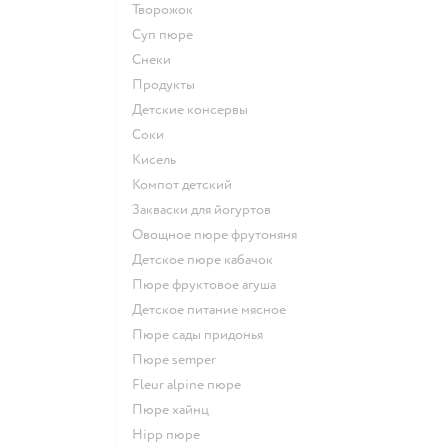
творожок
суп пюре
Снеки
Продукты
детские консервы
Соки
кисель
компот детский
Закваски для йогуртов
овощное пюре фрутоняня
детское пюре кабачок
пюре фруктовое агуша
детское питание мясное
пюре сады придонья
пюре semper
fleur alpine пюре
пюре хайнц
hipp пюре