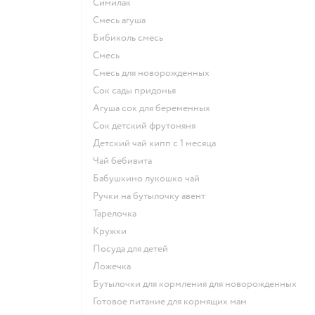
симилак
смесь агуша
бибиколь смесь
смесь
смесь для новорожденных
сок сады придонья
агуша сок для беременных
сок детский фрутоняня
детский чай хипп с 1 месяца
чай бебивита
бабушкино лукошко чай
ручки на бутылочку авент
тарелочка
кружки
посуда для детей
ложечка
бутылочки для кормления для новорожденных
готовое питание для кормящих мам