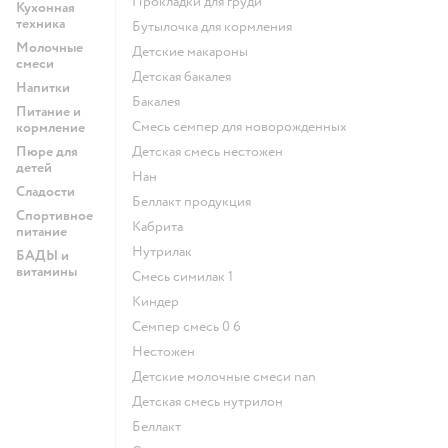
прокладки для груди
Кухонная
техника
бутылочка для кормления
Молочные
детские макароны
смеси
детская бакалея
Напитки
бакалея
Питание и
смесь семпер для новорожденных
кормление
Пюре для
детская смесь нестожен
детей
нан
Сладости
беллакт продукция
Спортивное
кабрита
питание
нутрилак
БАДЫ и
витамины
смесь симилак 1
киндер
семпер смесь 0 6
нестожен
Детские молочные смеси nan
детская смесь нутрилон
беллакт