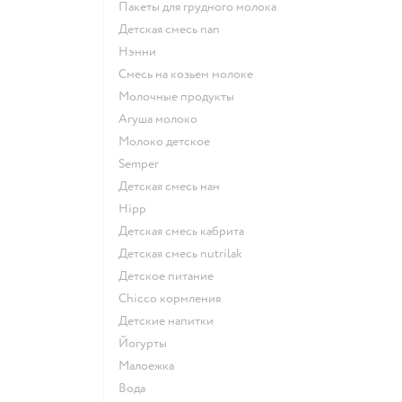
пакеты для грудного молока
детская смесь nan
нэнни
смесь на козьем молоке
молочные продукты
агуша молоко
молоко детское
semper
детская смесь нан
hipp
детская смесь кабрита
детская смесь nutrilak
детское питание
chicco кормления
детские напитки
йогурты
малоежка
Вода