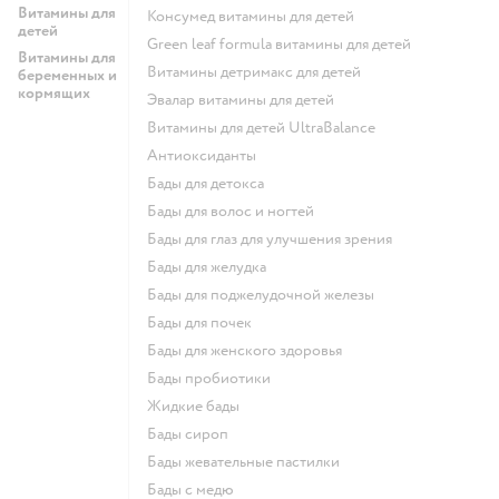
Витамины для
Консумед витамины для детей
детей
Green leaf formula витамины для детей
Витамины для
Витамины детримакс для детей
беременных и
кормящих
Эвалар витамины для детей
Витамины для детей UltraBalance
Антиоксиданты
Бады для детокса
Бады для волос и ногтей
Бады для глаз для улучшения зрения
Бады для желудка
Бады для поджелудочной железы
Бады для почек
Бады для женского здоровья
Бады пробиотики
Жидкие бады
Бады сироп
Бады жевательные пастилки
Бады с медю