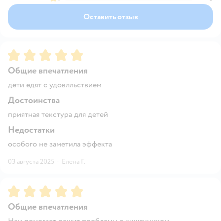
Оставить отзыв
Рейтинг:
5
Общие впечатления
дети едят с удовлльствием
Достоинства
приятная текстура для детей
Недостатки
особого не заметила эффекта
03 августа 2025
·
Елена Г.
Рейтинг:
5
Общие впечатления
Нам помогает решит проблемы с кишечником.