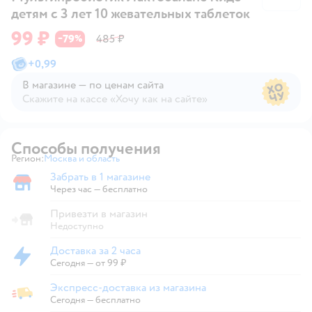
детям с 3 лет 10 жевательных таблеток
99 ₽
79
485 ₽
−
%
+
0,99
В магазине — по ценам сайта
Скажите на кассе «Хочу как на сайте»
В магазине — по ценам сайта
Способы получения
Регион:
Москва и область
Выбор адреса доставки.
Забрать в 1 магазине
Забрать в магазине
Через час — бесплатно
Привезти в магазин
Недоступно
Доставка за 2 часа
Доставка за 2 часа
Сегодня
—
от 99 ₽
Экспресс-доставка из магазина
Экспресс-доставка из магазина
Сегодня
—
бесплатно