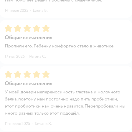
14 июля 2025
·
Елена Б.
Рейтинг:
5
Общие впечатления
Пропили его. Ребёнку комфортно стало в животике.
17 мая 2025
·
Регина С.
Рейтинг:
5
Общие впечатления
У моей дочери непереносимость глютена и молочного
белка, поэтому нам постоянно надо пить пробиотики,
этот пробиотики нам очень нравится. Перепробовали мы
много разных только этот подошёл.
11 января 2025
·
Татьяна Х.