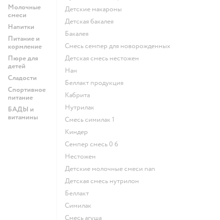
Молочные
детские макароны
смеси
детская бакалея
Напитки
бакалея
Питание и
смесь семпер для новорожденных
кормление
Пюре для
детская смесь нестожен
детей
нан
Сладости
беллакт продукция
Спортивное
кабрита
питание
нутрилак
БАДЫ и
витамины
смесь симилак 1
киндер
семпер смесь 0 6
нестожен
Детские молочные смеси nan
детская смесь нутрилон
беллакт
симилак
смесь агуша