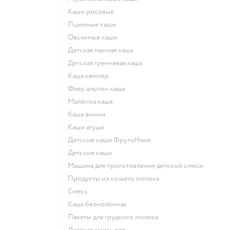
Каши рисовые
Пшенные каши
овсянные каши
детская манная каша
детская гречневая каша
каша семпер
флер альпин каша
малютка каша
каша винни
каши агуша
Детские каши ФрутоНяня
детские каши
машина для приготовления детской смеси
продукты из козьего молока
смесь
каша безмолочная
пакеты для грудного молока
детская смесь nan