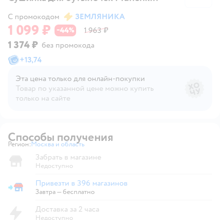
С промокодом
ЗЕМЛЯНИКА
1 099 ₽
44
1 963 ₽
−
%
1 374 ₽
без промокода
+
13,74
Эта цена только для онлайн‑покупки
Товар по указанной цене можно купить
только на сайте
Способы получения
Регион:
Москва и область
Выбор адреса доставки.
Забрать в магазине
Недоступно
Привезти в 396 магазинов
Привезти в магазин
Завтра
—
бесплатно
Доставка за 2 часа
Недоступно