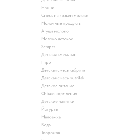
нэнни
смесь на козьем молоке
молочные продукты
агуша молоко
молоко детское
semper
детская смесь нан
hipp
детская смесь кабрита
детская смесь nutrilak
детское питание
chicco кормления
детские напитки
йогурты
малоежка
Вода
творожок