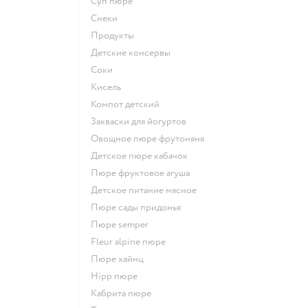
суп пюре
Снеки
Продукты
детские консервы
Соки
кисель
компот детский
Закваски для йогуртов
овощное пюре фрутоняня
детское пюре кабачок
пюре фруктовое агуша
детское питание мясное
пюре сады придонья
пюре semper
fleur alpine пюре
пюре хайнц
hipp пюре
кабрита пюре