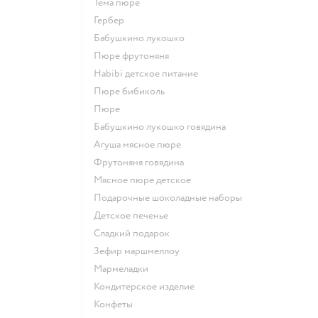
тема пюре
гербер
бабушкино лукошко
пюре фрутоняня
habibi детское питание
пюре бибиколь
пюре
бабушкино лукошко говядина
агуша мясное пюре
фрутоняня говядина
мясное пюре детское
подарочные шоколадные наборы
детское печенье
сладкий подарок
зефир маршмеллоу
мармеладки
кондитерское изделие
конфеты