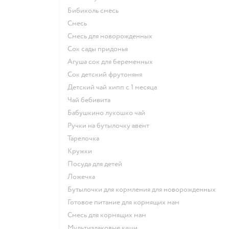
бибиколь смесь
смесь
смесь для новорожденных
сок сады придонья
агуша сок для беременных
сок детский фрутоняня
детский чай хипп с 1 месяца
чай бебивита
бабушкино лукошко чай
ручки на бутылочку авент
тарелочка
кружки
посуда для детей
ложечка
бутылочки для кормления для новорожденных
готовое питание для кормящих мам
смесь для кормящих мам
Мультизлаковые каши