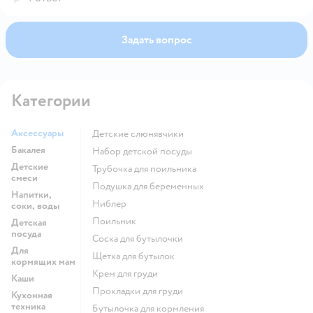
Задать вопрос
Категории
Аксессуары
детские слюнявчики
Бакалея
набор детской посуды
Детские
трубочка для поильника
смеси
подушка для беременных
Напитки,
ниблер
соки, воды
поильник
Детская
посуда
соска для бутылочки
Для
щетка для бутылок
кормящих мам
крем для груди
Каши
прокладки для груди
Кухонная
техника
бутылочка для кормления