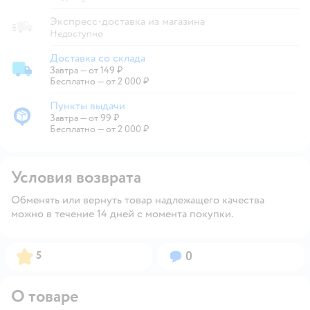
Экспресс-доставка из магазина
Недоступно
Доставка со склада
Завтра
—
от 149 ₽
Доставка со склада
Бесплатно — от 2 000 ₽
Пункты выдачи
Завтра
—
от 99 ₽
Пункты выдачи
Бесплатно — от 2 000 ₽
Условия возврата
Обменять или вернуть товар надлежащего качества
можно в течение 14 дней с момента покупки.
Рейтинг:
Вопросов:
5
0
О товаре